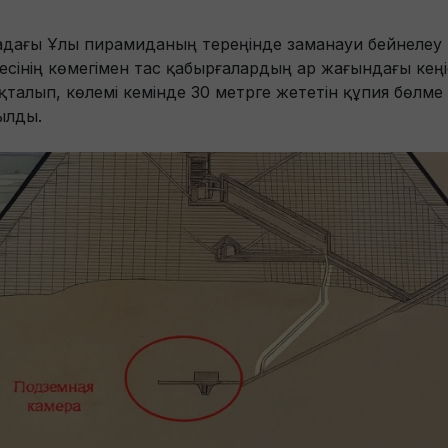
адағы Ұлы пирамиданың тереңінде заманауи бейнелеу
есінің көмегімен тас қабырғалардың ар жағындағы кеңі
қталып, көлемі кемінде 30 метрге жететін құпия бөлме
ылды.