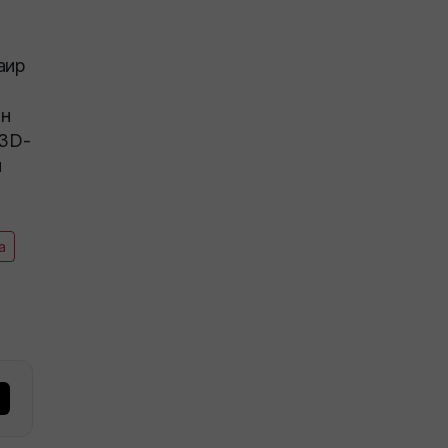
аир
ын
 3D-
и
а