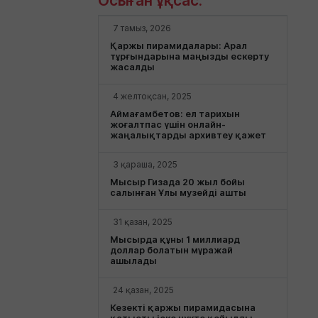
Осыған ұқсас:
7 тамыз, 2026
Қаржы пирамидалары: Арал
тұрғындарына маңызды ескерту
жасалды
4 желтоқсан, 2025
Аймағамбетов: ел тарихын
жоғалтпас үшін онлайн-
жаңалықтарды архивтеу қажет
3 қараша, 2025
Мысыр Гизада 20 жыл бойы
салынған Ұлы музейді ашты
31 қазан, 2025
Мысырда құны 1 миллиард
доллар болатын мұражай
ашылады
24 қазан, 2025
Кезекті қаржы пирамидасына