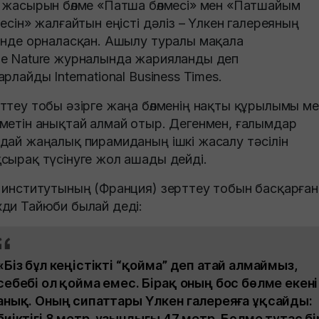
 жасырын бөлме «Патша бөлмесі» мен «Патшайым
месін» жалғайтын еңісті дәліз – Үлкен галереяның
інде орналасқан. Ашылу туралы мақала
е Nature журналында жарияланды деп
арлайды International Business Times.
ттеу тобы әзірге жаңа бөлменің нақты құрылымы м
метін анықтай алмай отыр. Дегенмен, ғалымдар
дай жаңалық пирамиданың ішкі жасалу тәсілін
сырақ түсінуге жол ашады дейді.
 институтының (Франция) зерттеу тобын басқарған
ди Тайюби былай деді:
«Біз бұл кеңістікті “қойма” деп атай алмаймыз,
себебі ол қойма емес. Бірақ оның бос бөлме екені
анық. Оның сипаттары Үлкен галереяға ұқсайды:
биіктігі 8 метр, ұзындығы 47 метр. Бөлме тұтас бі