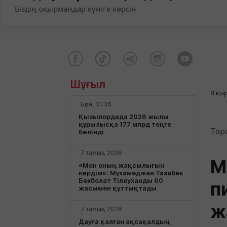
Біздің оқырмандар күніге көрсін
Шұғыл
8 қыр
Бүгін, 01:36
Қызылордада 2026 жылы
құрылысқа 177 млрд теңге
Тар
бөлінді
7 тамыз, 2026
М
«Мен оның жақсылығын
көрдім»: Мұхамеджан Тазабек
Бекболат Тілеуханды 60
п
жасымен құттықтады
ж
7 тамыз, 2026
Дауға қалған ақсақалдың