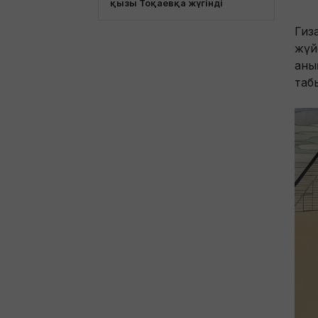
қызы Тоқаевқа жүгінді
Гиз
жүй
аны
таб