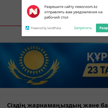
Subscribe to our
Разрешите сайту newsroom.kz
notifications!
отправлять вам уведомления на
To enable permission prompts, click on
Астана:
19°C
Алматы:
23°C
Шымк
рабочий стол
the notification icon
Запретить
Раз
Powered by SendPulse
Елорда
Сіздің жарнамаңыздың және ба