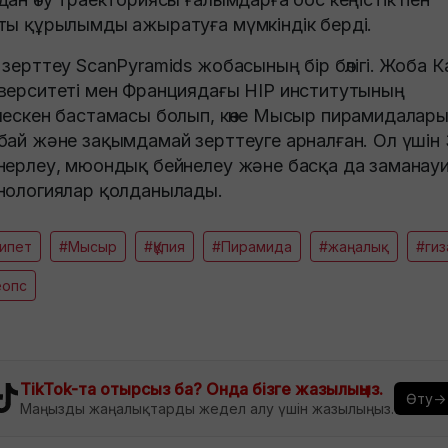
ты құрылымды ажыратуға мүмкіндік берді.
 зерттеу ScanPyramids жобасының бір бөлігі. Жоба К
верситеті мен Франциядағы HIP институтының
лескен бастамасы болып, көне Мысыр пирамидалар
бай және зақымдамай зерттеуге арналған. Ол үшін
нерлеу, мюондық бейнелеу және басқа да заманау
нологиялар қолданылады.
ипет
#Мысыр
#Құпия
#Пирамида
#жаңалық
#гиз
еопс
TikTok-та отырсыз ба? Онда бізге жазылыңыз.
Өту→
Маңызды жаңалықтарды жедел алу үшін жазылыңыз.