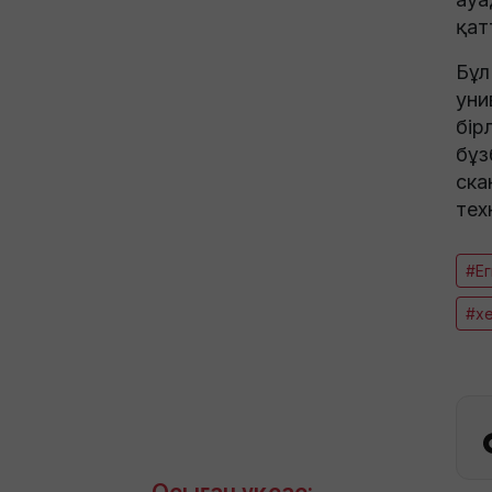
қат
Бұл
уни
бір
бұз
ска
тех
#Ег
#х