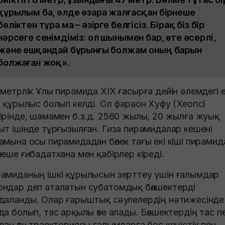
құрылым ба, әлде өзара жалғасқан бірнеше
бөліктен тұра ма – әзірге белгісіз. Бірақ біз бір
нәрсеге сенімдіміз: ол шынымен бар, өте әсерлі,
және ешқандай бұрынғы болжам оның барын
болжаған жоқ».
 метрлік Ұлы пирамида XIX ғасырға дейін әлемдегі 
к құрылыс болып келді. Ол фараон Хуфу (Хеопс)
ірінде, шамамен б.з.д. 2560 жылы, 20 жылға жуық
ыт ішінде тұрғызылған. Гиза пирамидалар кешені
амына осы пирамидадан бөлек тағы екі кіші пирамид
неше ғибадатхана мен қабірлер кіреді.
амиданың ішкі құрылысын зерттеу үшін ғалымдар
ндар деп аталатын субатомдық бөлшектерді
даланды. Олар ғарыштық сәулелердің нәтижесінде
да болып, тас арқылы өте алады. Бөлшектердің тас п
дан өту траекториясы ғалымдарға бос кеңістік пен