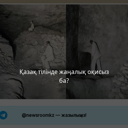
Қазақ тілінде жаңалық оқисыз
ба?
@newsroomkz
— жазылыңыз!