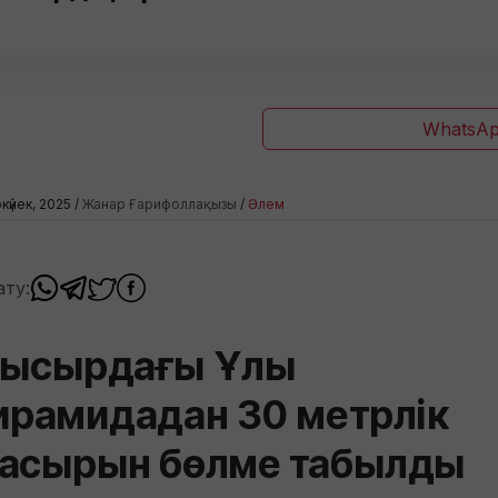
WhatsAp
күйек, 2025 /
Жанар Ғарифоллақызы
/
Әлем
ату:
ысырдағы Ұлы
ирамидадан 30 метрлік
асырын бөлме табылды