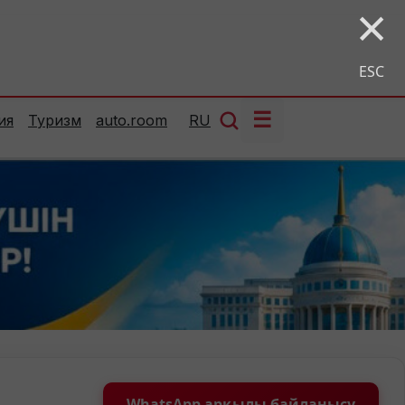
×
ESC
☰
ия
Туризм
auto.room
RU
WhatsApp арқылы байланысу