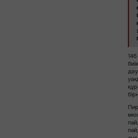
146
биі
дәу
уақ
құр
бір
Пир
мюо
пай
пай
ауа