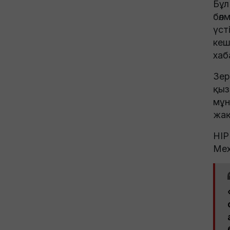
Бұл
бөл
үст
кеш
хаб
Зер
қыз
мұн
жақ
HIP
Мех