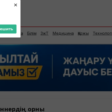
×
ент:
29°C
решить
Сараптама
Білім
ЗжТ
Медицина
Қаржы
Технолог
ннердің орны