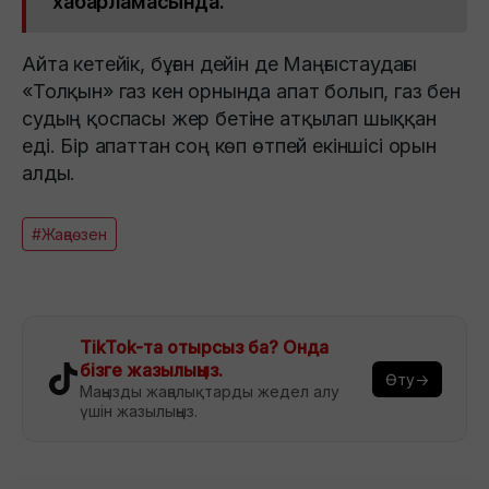
хабарламасында.
Айта кетейік, бұған дейін де Маңғыстаудағы
«Толқын» газ кен орнында апат болып, газ бен
судың қоспасы жер бетіне атқылап шыққан
еді. Бір апаттан соң көп өтпей екіншісі орын
алды.
#Жаңаөзен
TikTok-та отырсыз ба? Онда
бізге жазылыңыз.
Өту→
Маңызды жаңалықтарды жедел алу
үшін жазылыңыз.