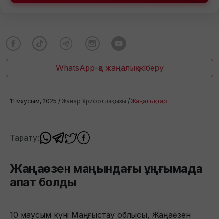
WhatsApp-қа жаңалық жіберу
11 маусым, 2025 /
Жанар Ғарифоллақызы
/
Жаңалықтар
Тарату:
Жаңаөзен маңындағы ұңғымада
апат болды
10 маусым күні Маңғыстау облысы, Жаңаөзен