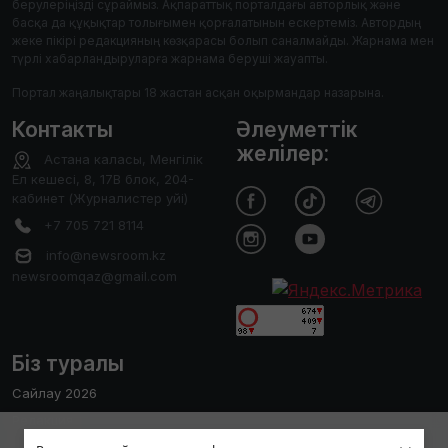
берулеріңізді сұраймыз. Ақпараттық порталдағы авторлық және
басқа да құқықтар толығымен қорғалатынын ескертеміз. Автордың
жеке пікірі редакцияның көзқарасы болып саналмайды. Жарнама мен
түрлі хабарландыруларға жарнама беруші жауапты.
Портал жаңалықтары 18 жастан асқан оқырмандар назарына.
Контакты
Әлеуметтік
желілер:
Астана каласы, Менгілік
Ел кешесі, 8, 17В блок, 204-
кабинет (Журналистер уйі)
+7 705 721 8114
info@newsroom.kz
newsroomqaz@gmail.com
Біз туралы
Сайлау 2026
Редакция
Пайдаланушы тәжірибесін жақсарту
Сайтты қолдану ережесі