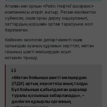
Аталған кен орнын «Petro НефтеГазсервис»
компаниясы игеріп жатыр. Ресми мәліметке
сүйенсек, оқиға орны дереу оқшауланып,
заттардың қоршаған ортаға таралуына жол
берілмеген.
Кейіннен экология департаменті оқиға
орнындағы ауаның құрамын зерттеп, метан
газының шекті мөлшерден асып
кеткенін тіркеді.
«Метан бойынша шекті мөлшерден
(ПДК) артық көрсеткіш анықталды.
Бұл бойынша қабылданған шаралар
туралы қосымша хабарланады», –
делінген құзырлы органның