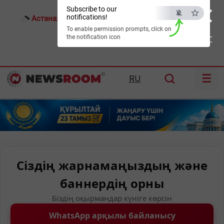
×
Subscribe to our
notifications!
Астана:
16°C
Алматы:
24°C
Шымкент:
31°C
To enable permission prompts, click on
the notification icon
ESC
☰
RU
Сіздің жарнамаңыздың және
баннердің орны
Біздің оқырмандар күніге көрсін
WhatsApp арқылы байланысу