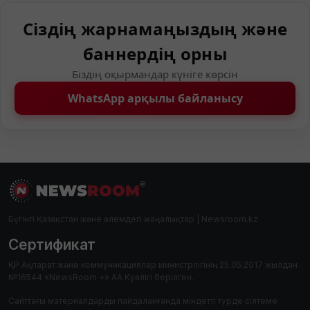
Сіздің жарнамаңыздың және
баннердің орны
Біздің оқырмандар күніге көрсін
WhatsApp арқылы байланысу
Бүгінгі Қазақстан және әлемдегі жаңалықтар | Newsroom.kz
Сертификат
ҚР Ақпарат және коммуникациялар министрлігінің 25.05.2017 жылдан
№16544 «NewsRoom +» АА Куәлігі берілген.
Сайттағы материалдарды пайдаланғанда міндетті түрде сілтеме