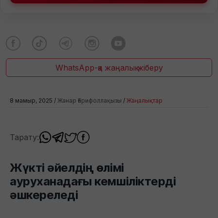
WhatsApp-қа жаңалық жіберу
8 мамыр, 2025 /
Жанар Ғарифоллақызы
/
Жаңалықтар
Тарату:
Жүкті әйелдің өлімі
ауруханадағы кемшіліктерді
әшкереледі