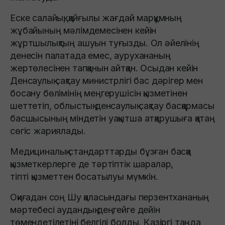
Еске салайық, қайғылы жағдай марқұмның
жұбайының мәлімдемесінен кейін
жұртшылықтың ашуын туғызды. Ол әйелінің
денесін палатада емес, аурухананың
жертөлесінен тапқанын айтқан. Осыдан кейін
Денсаулық сақтау министрлігі бас дәрігер мен
босану бөлімінің меңгерушісін қызметінен
шеттетіп, облыстық денсаулық сақтау басқармасы
басшысының міндетін уақытша атқарушыға қатаң
сөгіс жариялады.
Медициналық стандарттарды бұзған басқа
қызметкерлерге де тәртіптік шаралар,
тіпті қызметтен босатылуы мүмкін.
Оқиғадан соң Шу қаласындағы перзентхананың
мәртебесі аудандық деңгейге дейін
төмендетілетіні белгілі болды. Қазіргі таңда