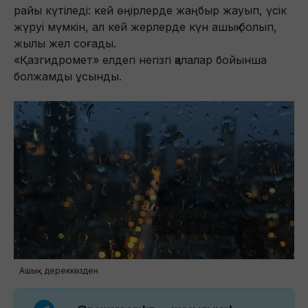
райы күтіледі: кей өңірлерде жаңбыр жауып, үсік
жүруі мүмкін, ал кей жерлерде күн ашық болып,
жылы жел соғады.
«Қазгидромет» елдегі негізгі қалалар бойынша
болжамды ұсынды.
Ашық дереккөзден