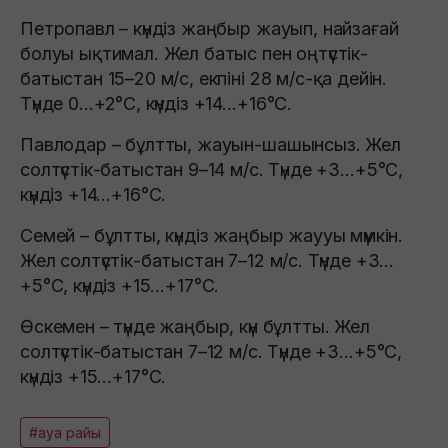
Петропавл – күндіз жаңбыр жауып, найзағай
болуы ықтимал. Жел батыс пен оңтүстік-
батыстан 15–20 м/с, екпіні 28 м/с-қа дейін.
Түнде 0…+2°C, күндіз +14…+16°C.
Павлодар – бұлтты, жауын-шашынсыз. Жел
солтүстік-батыстан 9–14 м/с. Түнде +3…+5°C,
күндіз +14…+16°C.
Семей – бұлтты, күндіз жаңбыр жаууы мүмкін.
Жел солтүстік-батыстан 7–12 м/с. Түнде +3…
+5°C, күндіз +15…+17°C.
Өскемен – түнде жаңбыр, күн бұлтты. Жел
солтүстік-батыстан 7–12 м/с. Түнде +3…+5°C,
күндіз +15…+17°C.
#ауа райы