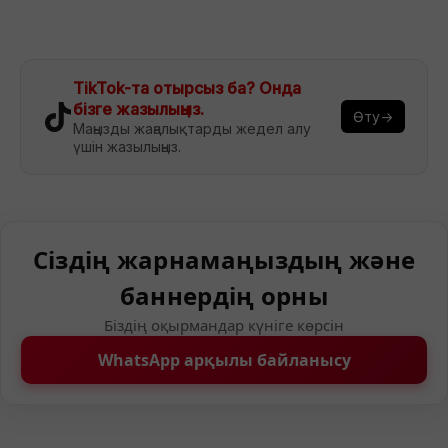
TikTok-та отырсыз ба? Онда
бізге жазылыңыз.
Өту→
Маңызды жаңалықтарды жедел алу
үшін жазылыңыз.
Сіздің жарнамаңыздың және
баннердің орны
Біздің оқырмандар күніге көрсін
WhatsApp арқылы байланысу