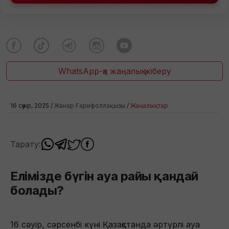
WhatsApp-қа жаңалық жіберу
16 сәуір, 2025 /
Жанар Ғарифоллақызы
/
Жаңалықтар
Тарату:
Елімізде бүгін ауа райы қандай
болады?
16 сәуір, сәрсенбі күні Қазақстанда әртүрлі ауа