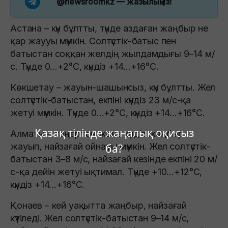
@newsroomkz
— жазылыңыз!
Астана – күн бұлтты, түнде аздаған жаңбыр не
қар жаууы мүмкін. Солтүстік-батыс пен
батыстан соққан желдің жылдамдығы 9–14 м/
с. Түнде 0…+2°C, күндіз +14…+16°C.
Көкшетау – жауын-шашынсыз, күн бұлтты. Жел
солтүстік-батыстан, екпіні күндіз 23 м/с-қа
жетуі мүмкін. Түнде 0…+2°C, күндіз +14…+16°C.
Қазақ тілінде жаңалық оқисыз
Алматы – таңертең және күндіз жаңбыр
жауып, найзағай ойнауы мүмкін. Жел солтүстік-
ба?
батыстан 3–8 м/с, найзағай кезінде екпіні 20 м/
с-қа дейін жетуі ықтимал. Түнде +10…+12°C,
күндіз +14…+16°C.
Қонаев – кей уақытта жаңбыр, найзағай
күтіледі. Жел солтүстік-батыстан 9–14 м/с,