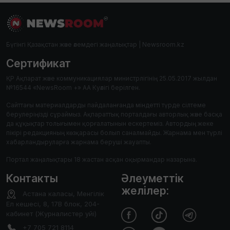
Бүгінгі Қазақстан және әлемдегі жаңалықтар | Newsroom.kz
Сертификат
ҚР Ақпарат және коммуникациялар министрлігінің 25.05.2017 жылдан
№16544 «NewsRoom +» АА Куәлігі берілген.
Сайттағы материалдарды пайдаланғанда міндетті түрде сілтеме
берулеріңізді сұраймыз. Ақпараттық порталдағы авторлық және басқа
да құқықтар толығымен қорғалатынын ескертеміз. Автордың жеке
пікірі редакцияның көзқарасы болып саналмайды. Жарнама мен түрлі
хабарландыруларға жарнама беруші жауапты.
Портал жаңалықтары 18 жастан асқан оқырмандар назарына.
Контакты
Әлеуметтік
желілер:
Астана каласы, Менгілік
Ел кешесі, 8, 17В блок, 204-
кабинет (Журналистер уйі)
+7 705 721 8114