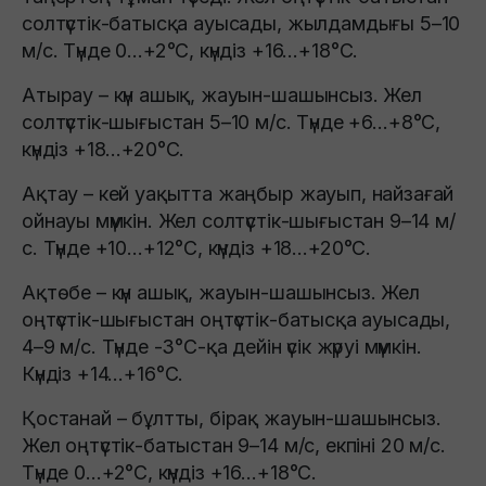
солтүстік-батысқа ауысады, жылдамдығы 5–10
м/с. Түнде 0…+2°C, күндіз +16…+18°C.
Атырау – күн ашық, жауын-шашынсыз. Жел
солтүстік-шығыстан 5–10 м/с. Түнде +6…+8°C,
күндіз +18…+20°C.
Ақтау – кей уақытта жаңбыр жауып, найзағай
ойнауы мүмкін. Жел солтүстік-шығыстан 9–14 м/
с. Түнде +10…+12°C, күндіз +18…+20°C.
Ақтөбе – күн ашық, жауын-шашынсыз. Жел
оңтүстік-шығыстан оңтүстік-батысқа ауысады,
4–9 м/с. Түнде -3°C-қа дейін үсік жүруі мүмкін.
Күндіз +14…+16°C.
Қостанай – бұлтты, бірақ жауын-шашынсыз.
Жел оңтүстік-батыстан 9–14 м/с, екпіні 20 м/с.
Түнде 0…+2°C, күндіз +16…+18°C.