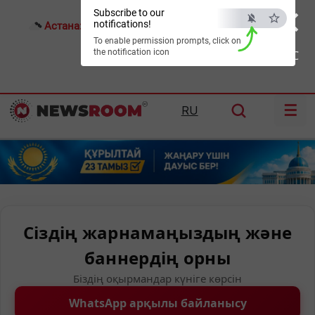
×
Subscribe to our
notifications!
Астана:
22°C
Алматы:
28°C
Шымкент:
31°C
To enable permission prompts, click on
the notification icon
ESC
☰
RU
Сіздің жарнамаңыздың және
баннердің орны
Біздің оқырмандар күніге көрсін
WhatsApp арқылы байланысу