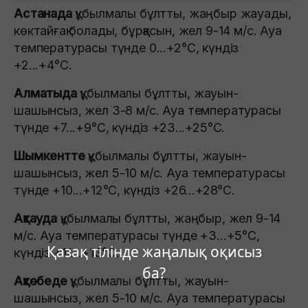
Астанада
құбылмалы бұлтты, жаңбыр жауады,
көктайғақ болады, бұрқасын, жел 9-14 м/с. Ауа
температурасы түнде 0...+2°C, күндіз
+2...+4°C.
Алматыда
құбылмалы бұлтты, жауын-
шашынсыз, жел 3-8 м/с. Ауа температурасы
түнде +7...+9°C, күндіз +23...+25°C.
Шымкентте
құбылмалы бұлтты, жауын-
шашынсыз, жел 5-10 м/с. Ауа температурасы
түнде +10...+12°C, күндіз +26...+28°C.
Ақтауда
құбылмалы бұлтты, жаңбыр, жел 9-14
м/с. Ауа температурасы түнде +3...+5°C,
Қазақ тілінде жаңалық оқисыз
күндіз +11...+13°C.
ба?
Ақтөбеде
құбылмалы бұлтты, жауын-
шашынсыз, жел 5-10 м/с. Ауа температурасы