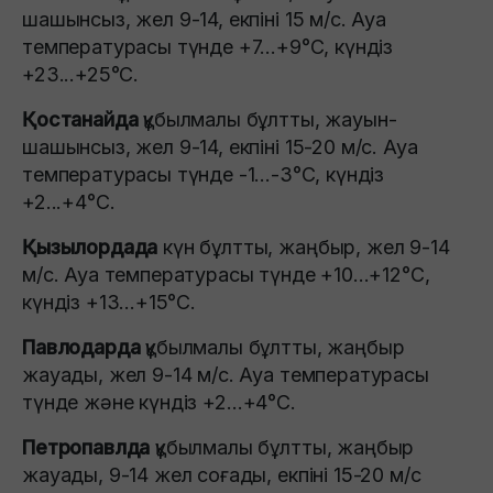
шашынсыз, жел 9-14, екпіні 15 м/с. Ауа
температурасы түнде +7...+9°C, күндіз
+23...+25°C.
Қостанайда
құбылмалы бұлтты, жауын-
шашынсыз, жел 9-14, екпіні 15-20 м/с. Ауа
температурасы түнде -1...-3°C, күндіз
+2...+4°C.
Қызылордада
күн бұлтты, жаңбыр, жел 9-14
м/с. Ауа температурасы түнде +10...+12°C,
күндіз +13...+15°C.
Павлодарда
құбылмалы бұлтты, жаңбыр
жауады, жел 9-14 м/с. Ауа температурасы
түнде және күндіз +2…+4°C.
Петропавлда
құбылмалы бұлтты, жаңбыр
жауады, 9-14 жел соғады, екпіні 15-20 м/с