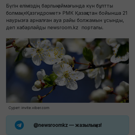
Бүгін еліміздің барлық аймағында күн бұлтты
болмақ. «Қазгидромет» РМК Қазақстан бойынша 21
наурызға арналған ауа райы болжамын ұсынды,
деп хабарлайды newsroom.kz порталы.
Сурет: invite.viber.com
@newsroomkz
— жазылыңыз!