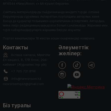
№16544 «NewsRoom +» АА Куәлігі берілген.
Сайттағы материалдарды пайдаланғанда міндетті түрде сілтеме
берулеріңізді сұраймыз. Ақпараттық порталдағы авторлық және
басқа да құқықтар толығымен қорғалатынын ескертеміз. Автордың
жеке пікірі редакцияның көзқарасы болып саналмайды. Жарнама мен
түрлі хабарландыруларға жарнама беруші жауапты.
Портал жаңалықтары 18 жастан асқан оқырмандар назарына.
Контакты
Әлеуметтік
желілер:
Астана каласы, Менгілік
Ел кешесі, 8, 17В блок, 204-
кабинет (Журналистер уйі)
+7 705 721 8114
info@newsroom.kz
newsroomqaz@gmail.com
Біз туралы