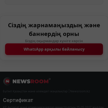
Сіздің жарнамаңыздың және
баннердің орны
Біздің оқырмандар күніге көрсін
WhatsApp арқылы байланысу
Бүгінгі Қазақстан және әлемдегі жаңалықтар | Newsroom.kz
Сертификат
ҚР Ақпарат және коммуникациялар министрлігінің 25.05.2017 жылдан