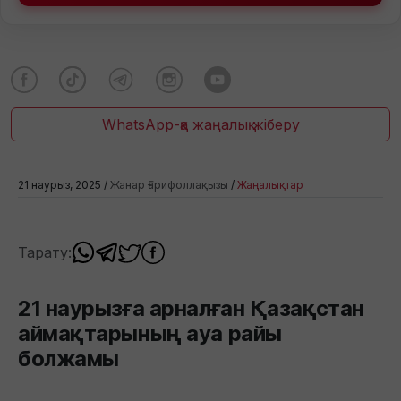
WhatsApp-қа жаңалық жіберу
21 наурыз, 2025 /
Жанар Ғарифоллақызы
/
Жаңалықтар
Тарату:
21 наурызға арналған Қазақстан
аймақтарының ауа райы
болжамы