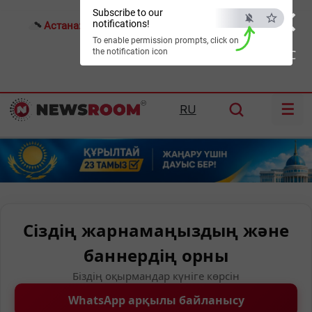
×
Subscribe to our
notifications!
Астана:
25°C
Алматы:
30°C
Шымкент:
36°C
To enable permission prompts, click on
the notification icon
ESC
☰
RU
Сіздің жарнамаңыздың және
баннердің орны
Біздің оқырмандар күніге көрсін
WhatsApp арқылы байланысу