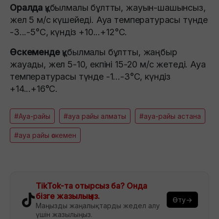
Оралда
құбылмалы бұлтты, жауын-шашынсыз,
жел 5 м/с күшейеді. Ауа температурасы түнде
-3...-5°C, күндіз +10...+12°C.
Өскеменде
құбылмалы бұлтты, жаңбыр
жауады, жел 5-10, екпіні 15-20 м/с жетеді. Ауа
температурасы түнде -1...-3°C, күндіз
+14...+16°C.
#Ауа-райы
#ауа райы алматы
#ауа-райы астана
#ауа райы өскемен
TikTok-та отырсыз ба? Онда
бізге жазылыңыз.
Өту→
Маңызды жаңалықтарды жедел алу
үшін жазылыңыз.