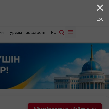
×
ESC
☰
ия
Туризм
auto.room
RU
WhatsApp арқылы байланысу