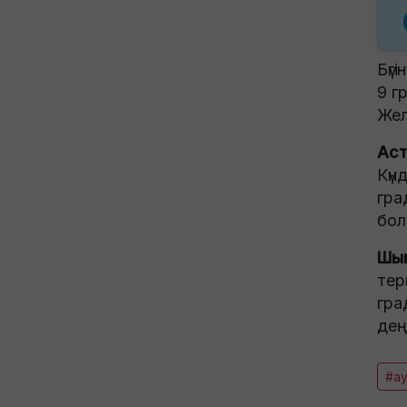
Бүгі
9 г
Жел
Аст
Күн
гра
бол
Шы
тер
гра
дең
#ау