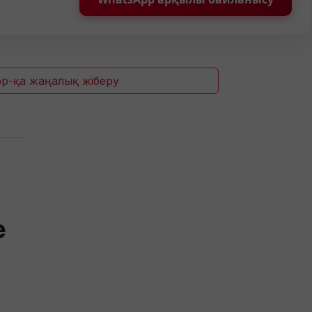
p-қа жаңалық жіберу
е