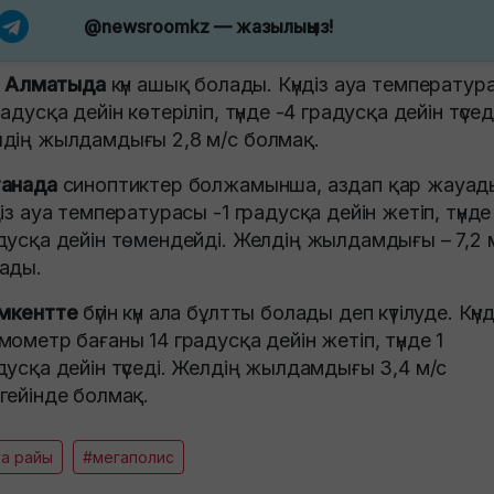
@newsroomkz
— жазылыңыз!
н
Алматыда
күн ашық болады. Күндіз ауа температур
радусқа дейін көтеріліп, түнде -4 градусқа дейін түсед
дің жылдамдығы 2,8 м/с болмақ.
анада
синоптиктер болжамынша, аздап қар жауад
діз ауа температурасы -1 градусқа дейін жетіп, түнде
дусқа дейін төмендейді. Желдің жылдамдығы – 7,2 
ады.
мкентте
бүгін күн ала бұлтты болады деп күтілуде. Күнд
мометр бағаны 14 градусқа дейін жетіп, түнде 1
дусқа дейін түседі. Желдің жылдамдығы 3,4 м/с
гейінде болмақ.
а райы
#мегаполис