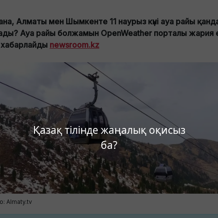
ана, Алматы мен Шымкенте 11 наурыз күні ауа райы қанд
ады? Ауа райы болжамын OpenWeather порталы жария е
 хабарлайды
newsroom.kz
Қазақ тілінде жаңалық оқисыз
ба?
: Almaty.tv