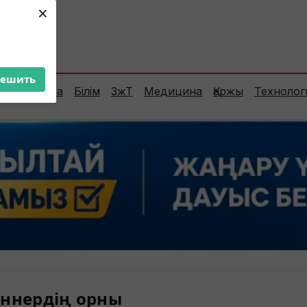
×
ент:
32°C
решить
Сараптама
Білім
ЗжТ
Медицина
Қаржы
Технолог
ннердің орны