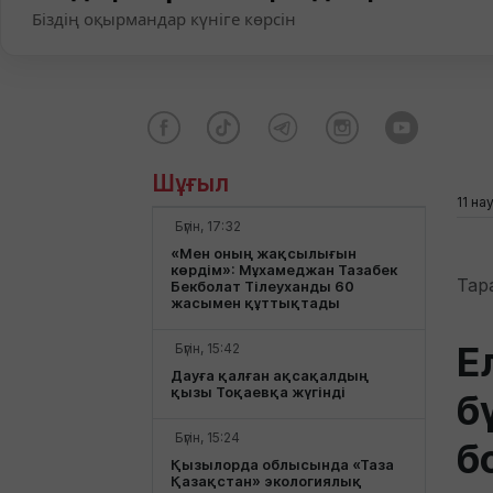
Біздің оқырмандар күніге көрсін
Шұғыл
11 на
Бүгін, 17:32
«Мен оның жақсылығын
көрдім»: Мұхамеджан Тазабек
Тар
Бекболат Тілеуханды 60
жасымен құттықтады
Е
Бүгін, 15:42
Дауға қалған ақсақалдың
қызы Тоқаевқа жүгінді
б
Бүгін, 15:24
б
Қызылорда облысында «Таза
Қазақстан» экологиялық