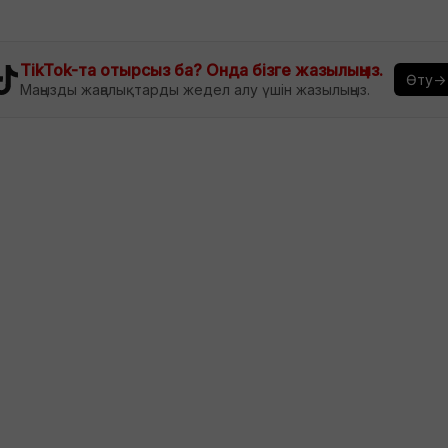
TikTok-та отырсыз ба? Онда бізге жазылыңыз.
Өту→
Маңызды жаңалықтарды жедел алу үшін жазылыңыз.