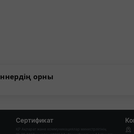
ннердің орны
Сертификат
Ко
ҚР Ақпарат және коммуникациялар министрлігінің