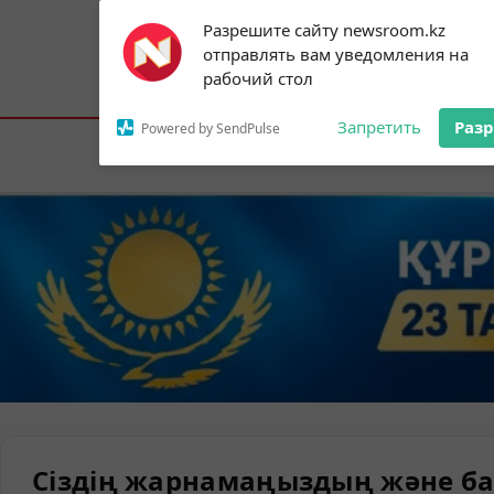
Subscribe to our
Разрешите сайту newsroom.kz
notifications!
отправлять вам уведомления на
To enable permission prompts, click on
Астана:
19°C
Алматы:
25°C
Шымк
рабочий стол
the notification icon
Запретить
Раз
Powered by SendPulse
Елорда
Сіздің жарнамаңыздың және ба