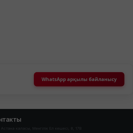
WhatsApp арқылы байланысу
нтакты
Астана каласы, Менгілік Ел кешесі, 8, 17В