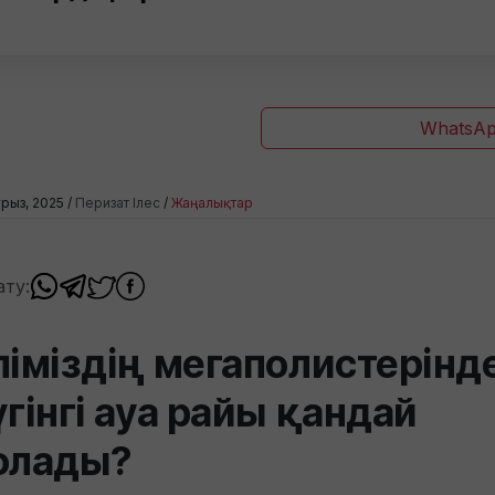
WhatsAp
урыз, 2025 /
Перизат Ілес
/
Жаңалықтар
ату:
ліміздің мегаполистерінд
үгінгі ауа райы қандай
олады?