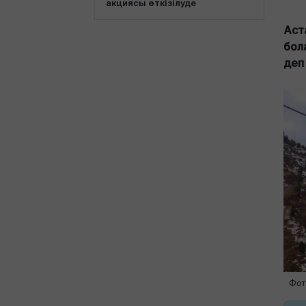
акциясы өткізілуде
Аст
бол
деп
Фото