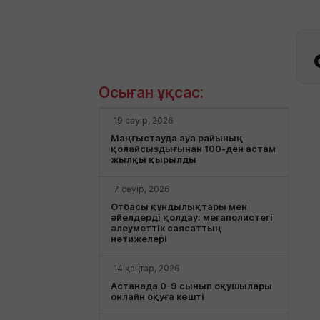
Осыған ұқсас:
19 сәуір, 2026
Маңғыстауда ауа райының
қолайсыздығынан 100-ден астам
жылқы қырылды
7 сәуір, 2026
Отбасы құндылықтары мен
әйелдерді қолдау: мегаполистегі
әлеуметтік саясаттың
нәтижелері
14 қаңтар, 2026
Астанада 0-9 сынып оқушылары
онлайн оқуға көшті