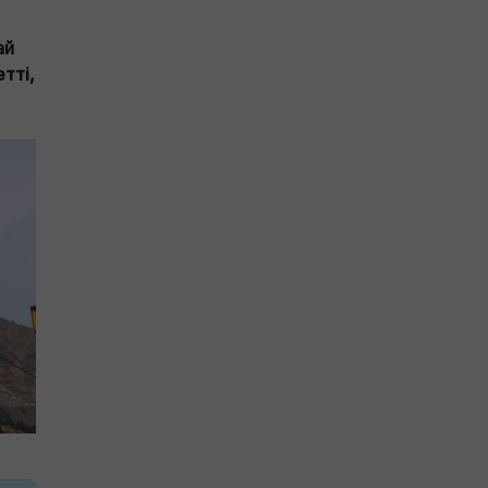
ай
тті,