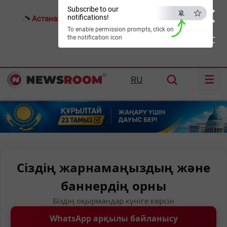
×
Subscribe to our
notifications!
Астана:
22°C
Алматы:
25°C
Шымкент:
32°C
To enable permission prompts, click on
the notification icon
ESC
☰
RU
Сіздің жарнамаңыздың және
баннердің орны
Біздің оқырмандар күніге көрсін
WhatsApp арқылы байланысу