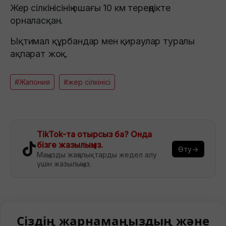
Жер сілкінісінің ошағы 10 км тереңдікте
орналасқан.
Ықтимал құрбандар мен қираулар туралы
ақпарат жоқ.
#Жапония
#жер сілкінісі
TikTok-та отырсыз ба? Онда
бізге жазылыңыз.
Өту→
Маңызды жаңалықтарды жедел алу
үшін жазылыңыз.
Сіздің жарнамаңыздың және