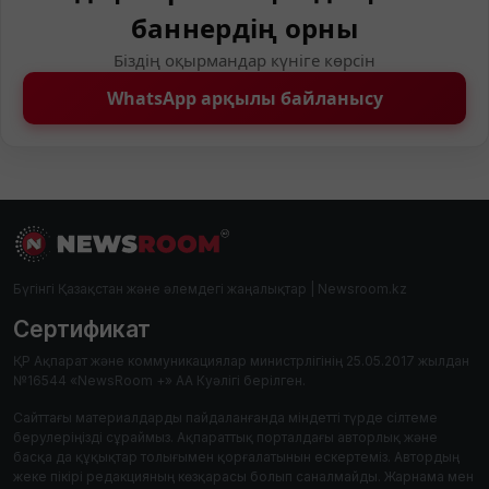
баннердің орны
Біздің оқырмандар күніге көрсін
WhatsApp арқылы байланысу
Бүгінгі Қазақстан және әлемдегі жаңалықтар | Newsroom.kz
Сертификат
ҚР Ақпарат және коммуникациялар министрлігінің 25.05.2017 жылдан
№16544 «NewsRoom +» АА Куәлігі берілген.
Сайттағы материалдарды пайдаланғанда міндетті түрде сілтеме
берулеріңізді сұраймыз. Ақпараттық порталдағы авторлық және
басқа да құқықтар толығымен қорғалатынын ескертеміз. Автордың
жеке пікірі редакцияның көзқарасы болып саналмайды. Жарнама мен