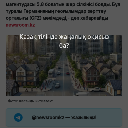
магнитудасы 5,8 болатын жер сілкінісі болды. Бұл
туралы Германияның геоғылымдар зерттеу
орталығы (GFZ) мәлімдеді,- деп хабарлайды
newsroom.kz
Қазақ тілінде жаңалық оқисыз
ба?
Фото: Жасанды интеллект
@newsroomkz
— жазылыңыз!