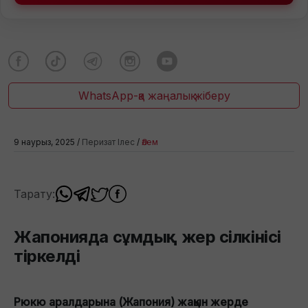
WhatsApp-қа жаңалық жіберу
9 наурыз, 2025 /
Перизат Ілес
/
Әлем
Тарату:
Жапонияда сұмдық жер сілкінісі
тіркелді
Рюкю аралдарына (Жапония) жақын жерде