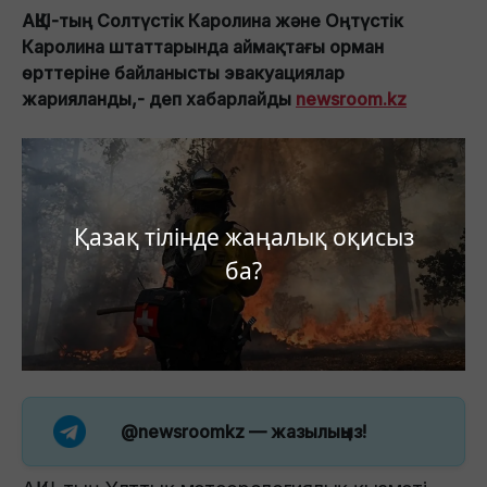
АҚШ-тың Солтүстік Каролина және Оңтүстік
Каролина штаттарында аймақтағы орман
өрттеріне байланысты эвакуациялар
жарияланды,- деп хабарлайды
newsroom.kz
Қазақ тілінде жаңалық оқисыз
ба?
@newsroomkz
— жазылыңыз!