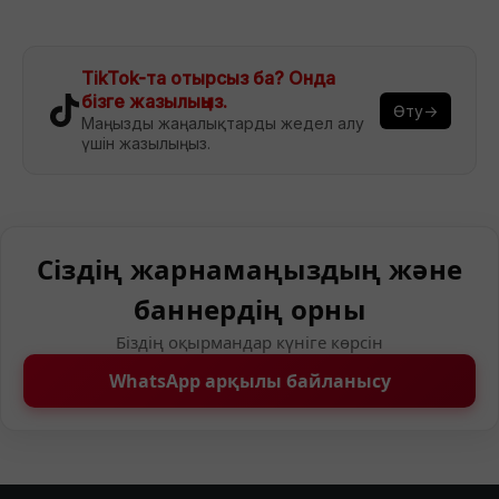
TikTok-та отырсыз ба? Онда
бізге жазылыңыз.
Өту→
Маңызды жаңалықтарды жедел алу
үшін жазылыңыз.
Сіздің жарнамаңыздың және
баннердің орны
Біздің оқырмандар күніге көрсін
WhatsApp арқылы байланысу