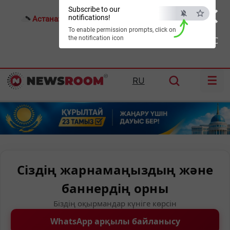
×
Subscribe to our
notifications!
Астана:
16°C
Алматы:
24°C
Шымкент:
31°C
To enable permission prompts, click on
the notification icon
ESC
☰
RU
Сіздің жарнамаңыздың және
баннердің орны
Біздің оқырмандар күніге көрсін
WhatsApp арқылы байланысу