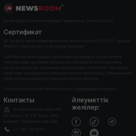
Бүгінгі Қазақстан және әлемдегі жаңалықтар | Newsroom.kz
Сертификат
ҚР Ақпарат және коммуникациялар министрлігінің 25.05.2017 жылдан
№16544 «NewsRoom +» АА Куәлігі берілген.
Сайттағы материалдарды пайдаланғанда міндетті түрде сілтеме
берулеріңізді сұраймыз. Ақпараттық порталдағы авторлық және
басқа да құқықтар толығымен қорғалатынын ескертеміз. Автордың
жеке пікірі редакцияның көзқарасы болып саналмайды. Жарнама мен
түрлі хабарландыруларға жарнама беруші жауапты.
Портал жаңалықтары 18 жастан асқан оқырмандар назарына.
Контакты
Әлеуметтік
желілер:
Астана каласы, Менгілік
Ел кешесі, 8, 17В блок, 204-
кабинет (Журналистер уйі)
+7 705 721 8114