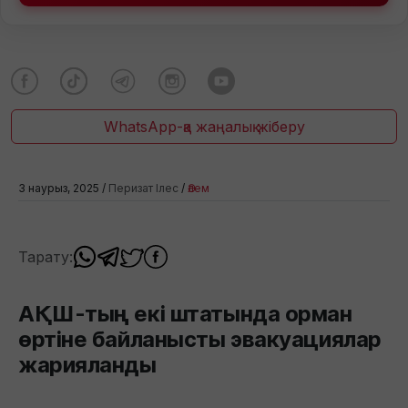
WhatsApp-қа жаңалық жіберу
3 наурыз, 2025 /
Перизат Ілес
/
Әлем
Тарату:
АҚШ-тың екі штатында орман
өртіне байланысты эвакуациялар
жарияланды