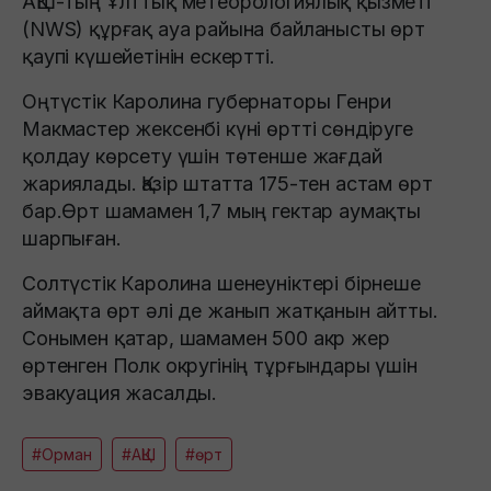
АҚШ-тың Ұлттық метеорологиялық қызметі
(NWS) құрғақ ауа райына байланысты өрт
қаупі күшейетінін ескертті.
Оңтүстік Каролина губернаторы Генри
Макмастер жексенбі күні өртті сөндіруге
қолдау көрсету үшін төтенше жағдай
жариялады. Қазір штатта 175-тен астам өрт
бар.Өрт шамамен 1,7 мың гектар аумақты
шарпыған.
Солтүстік Каролина шенеуніктері бірнеше
аймақта өрт әлі де жанып жатқанын айтты.
Сонымен қатар, шамамен 500 акр жер
өртенген Полк округінің тұрғындары үшін
эвакуация жасалды.
#Орман
#АҚШ
#өрт