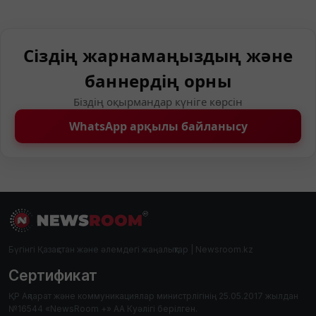
Сіздің жарнамаңыздың және
баннердің орны
Біздің оқырмандар күніге көрсін
WhatsApp арқылы байланысу
Бүгінгі Қазақстан және әлемдегі жаңалықтар | Newsroom.kz
Сертификат
ҚР Ақпарат және коммуникациялар министрлігінің 25.05.2017 жылдан
№16544 «NewsRoom +» АА Куәлігі берілген.