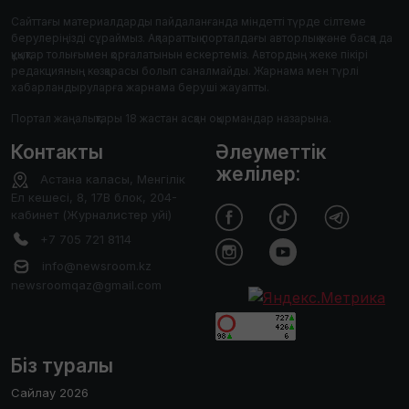
Сайттағы материалдарды пайдаланғанда міндетті түрде сілтеме
берулеріңізді сұраймыз. Ақпараттық порталдағы авторлық және басқа да
құқықтар толығымен қорғалатынын ескертеміз. Автордың жеке пікірі
редакцияның көзқарасы болып саналмайды. Жарнама мен түрлі
хабарландыруларға жарнама беруші жауапты.
Портал жаңалықтары 18 жастан асқан оқырмандар назарына.
Контакты
Әлеуметтік
желілер:
Астана каласы, Менгілік
Ел кешесі, 8, 17В блок, 204-
кабинет (Журналистер уйі)
+7 705 721 8114
info@newsroom.kz
newsroomqaz@gmail.com
Біз туралы
Сайлау 2026