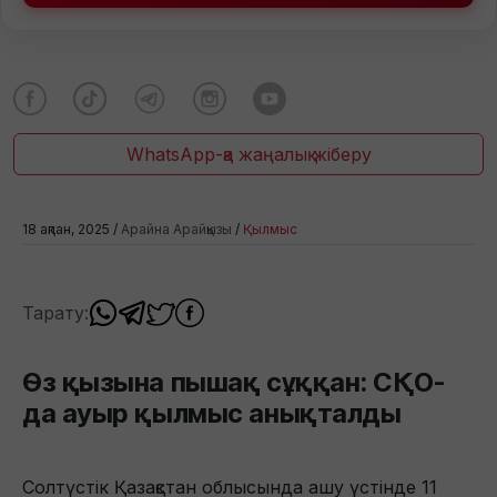
WhatsApp-қа жаңалық жіберу
18 ақпан, 2025 /
Арайна Арайқызы
/
Қылмыс
Тарату:
Өз қызына пышақ сұққан: СҚО-
да ауыр қылмыс анықталды
Солтүстік Қазақстан облысында ашу үстінде 11