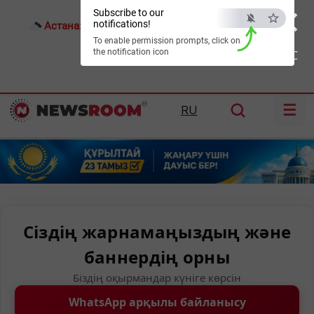
×
Subscribe to our
notifications!
Астана:
26°C
Алматы:
30°C
Шымкент:
35°C
To enable permission prompts, click on
the notification icon
ESC
☰
RU
Сіздің жарнамаңыздың және
баннердің орны
Біздің оқырмандар күніге көрсін
WhatsApp арқылы байланысу