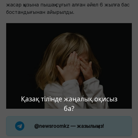
жасар қызына пышақ сұғып алған әйел 6 жылға бас
бостандығынан айырылды.
Қазақ тілінде жаңалық оқисыз
ба?
@newsroomkz
— жазылыңыз!