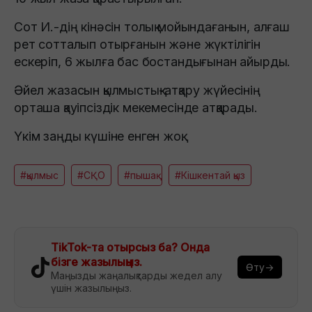
Сот И.-дің кінәсін толық мойындағанын, алғаш
рет сотталып отырғанын және жүктілігін
ескеріп, 6 жылға бас бостандығынан айырды.
Әйел жазасын қылмыстық-атқару жүйесінің
орташа қауіпсіздік мекемесінде атқарады.
Үкім заңды күшіне енген жоқ.
#қылмыс
#СҚО
#пышақ
#Кішкентай қыз
TikTok-та отырсыз ба? Онда
бізге жазылыңыз.
Өту→
Маңызды жаңалықтарды жедел алу
үшін жазылыңыз.