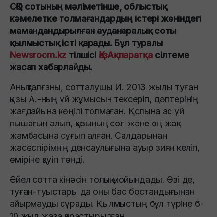
СҚО сотының мәліметінше, облыстық
кәмелетке толмағандардың істері жөніндегі
мамандандырылған ауданаралық соты
қылмыстық істі қарады. Бұл туралы
Newsroom.kz
тілшісі
ҚазАқпаратқа
сілтеме
жасап хабарлайды.
Анықталғаны, сотталушы И. 2013 жылы туған
қызы А.-ның үй жұмысын тексеріп, дәптерінің
жағдайына көңілі толмаған. Қолына ас үй
пышағын алып, қызының сол және оң жақ
жамбасына сұғып алған. Салдарынан
жасөспірімнің денсаулығына ауыр зиян келіп,
өміріне қауіп төнді.
Әйел сотта кінәсін толық мойындады. Өзі де,
туған-туыстары да оны бас бостандығынан
айырмауды сұрады. Қылмыстың бұл түріне 6-
10 жыл жаза қарастырылған.