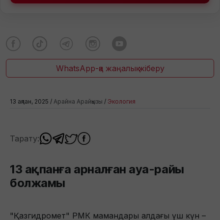
WhatsApp-қа жаңалық жіберу
13 ақпан, 2025 /
Арайна Арайқызы
/
Экология
Тарату:
13 ақпанға арналған ауа-райы
болжамы
"Қазгидромет" РМК мамандары алдағы үш күн –