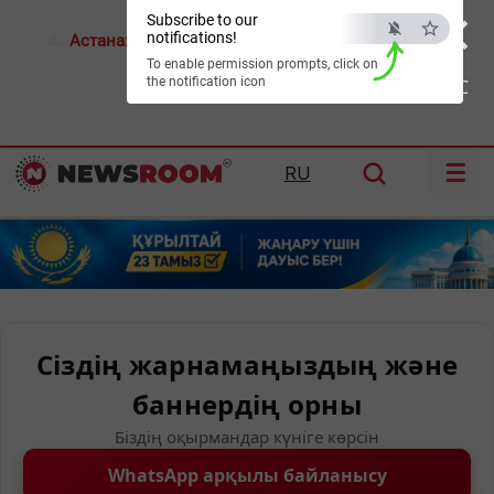
×
Subscribe to our
notifications!
Астана:
16°C
Алматы:
24°C
Шымкент:
28°C
To enable permission prompts, click on
the notification icon
ESC
☰
RU
Сіздің жарнамаңыздың және
баннердің орны
Біздің оқырмандар күніге көрсін
WhatsApp арқылы байланысу