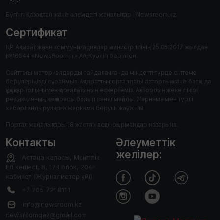
Бүгінгі Қазақстан және әлемдегі жаңалықтар | Newsroom.kz
Сертификат
ҚР Ақпарат және коммуникациялар министрлігінің 25.05.2017 жылдан
№16544 «NewsRoom +» АА Куәлігі берілген.
Сайттағы материалдарды пайдаланғанда міндетті түрде сілтеме
берулеріңізді сұраймыз. Ақпараттық порталдағы авторлық және басқа да
құқықтар толығымен қорғалатынын ескертеміз. Автордың жеке пікірі
редакцияның көзқарасы болып саналмайды. Жарнама мен түрлі
хабарландыруларға жарнама беруші жауапты.
Портал жаңалықтары 18 жастан асқан оқырмандар назарына.
Контакты
Әлеуметтік
желілер:
Астана каласы, Менгілік
Ел кешесі, 8, 17В блок, 204-
кабинет (Журналистер уйі)
+7 705 721 8114
info@newsroom.kz
newsroomqaz@gmail.com