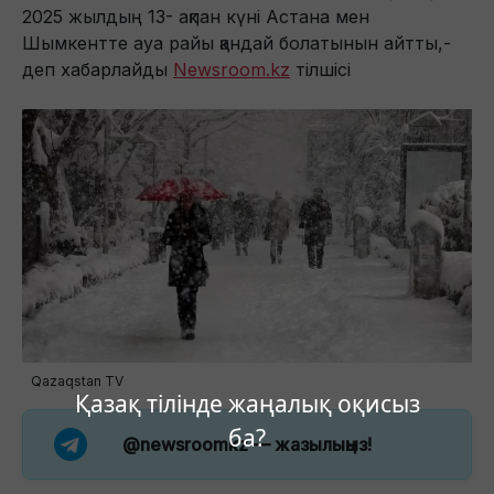
2025 жылдың 13- ақпан күні Астана мен
Шымкентте ауа райы қандай болатынын айтты,-
деп хабарлайды
Newsroom.kz
тілшісі
Qazaqstan TV
Қазақ тілінде жаңалық оқисыз
ба?
@newsroomkz
— жазылыңыз!