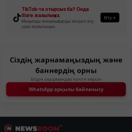
TikTok-та отырсыз ба? Онда
бізге жазылыңыз.
Өту→
Маңызды жаңалықтарды жедел алу
үшін жазылыңыз.
Сіздің жарнамаңыздың және
баннердің орны
Біздің оқырмандар күніге көрсін
WhatsApp арқылы байланысу