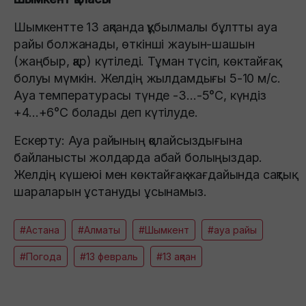
Шымкентте 13 ақпанда құбылмалы бұлтты ауа
райы болжанады, өткінші жауын-шашын
(жаңбыр, қар) күтіледі. Тұман түсіп, көктайғақ
болуы мүмкін. Желдің жылдамдығы 5-10 м/с.
Ауа температурасы түнде -3…-5°C, күндіз
+4…+6°C болады деп күтілуде.
Ескерту: Ауа райының қолайсыздығына
байланысты жолдарда абай болыңыздар.
Желдің күшеюі мен көктайғақ жағдайында сақтық
шараларын ұстануды ұсынамыз.
#Астана
#Алматы
#Шымкент
#ауа райы
#Погода
#13 февраль
#13 ақпан