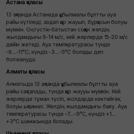
Астана қаласы
13 ақпанда Астанада құбылмалы бұлтты ауа
райы күтіледі, аздап қар жауып, бұрқасын болуы
мүмкін. Оңтүстік-батыстан соққан желдің
жылдамдығы 9-14 м/с, кей жерлерде 15-20 м/с
дейін жетеді. Ауа температурасы түнде
-9…-11°C, күндіз -3…-5°C болады деп
болжануда.
Алматы қаласы
Алматыда 13 ақпанда құбылмалы бұлтты ауа
райы сақталады, түнде қар жаууы мүмкін. Кей
жерлерде тұман түсіп, жолдарда көктайғақ
болуы ықтимал. Желдің жылдамдығы баяу. Ауа
температурасы түнде -7…-9°C, күндіз +1…
+3°C шамасында болады.
Шымкент қаласы