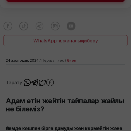
WhatsApp-қа жаңалық жіберу
24 желтоқсан, 2024 /
Перизат Ілес
/
Әлем
Тарату:
Адам етін жейтін тайпалар жайлы
не білеміз?
Әлемде көшпен бірге дамуды жөн көрмейтін және