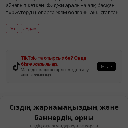
айналып кеткен. Фиджи аралына аяқ басқан
туристердің оларға жем болғаны анықталған.
#Ет
#Адам
TikTok-та отырсыз ба? Онда
бізге жазылыңыз.
Өту→
Маңызды жаңалықтарды жедел алу
үшін жазылыңыз.
Сіздің жарнамаңыздың және
баннердің орны
Біздің оқырмандар күніге көрсін