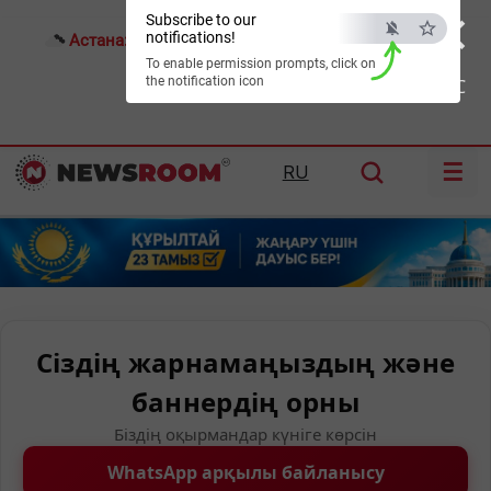
×
Subscribe to our
notifications!
Астана:
24°C
Алматы:
29°C
Шымкент:
33°C
To enable permission prompts, click on
the notification icon
ESC
☰
RU
Сіздің жарнамаңыздың және
баннердің орны
Біздің оқырмандар күніге көрсін
WhatsApp арқылы байланысу