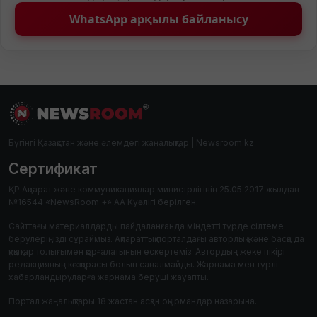
WhatsApp арқылы байланысу
Бүгінгі Қазақстан және әлемдегі жаңалықтар | Newsroom.kz
Сертификат
ҚР Ақпарат және коммуникациялар министрлігінің 25.05.2017 жылдан
№16544 «NewsRoom +» АА Куәлігі берілген.
Сайттағы материалдарды пайдаланғанда міндетті түрде сілтеме
берулеріңізді сұраймыз. Ақпараттық порталдағы авторлық және басқа да
құқықтар толығымен қорғалатынын ескертеміз. Автордың жеке пікірі
редакцияның көзқарасы болып саналмайды. Жарнама мен түрлі
хабарландыруларға жарнама беруші жауапты.
Портал жаңалықтары 18 жастан асқан оқырмандар назарына.