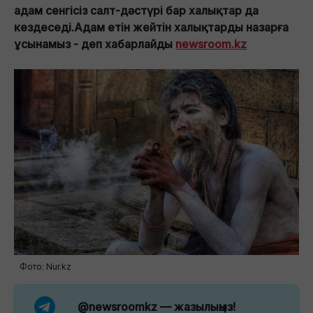
адам сенгісіз салт-дәстүрі бар халықтар да
кездеседі.Адам етін жейтін халықтарды назарға
ұсынамыз - деп хабарлайды
newsroom.kz
Фото: Nur.kz
@newsroomkz
— жазылыңыз!