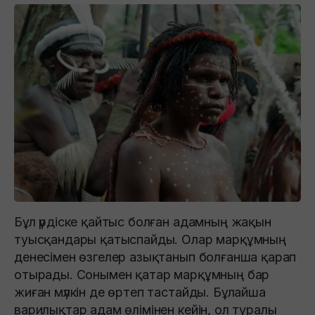
Бұл үрдіске қайтыс болған адамның жақын
туысқандары қатыспайды. Олар марқұмның
денесімен өзгелер азықтанып болғанша қарап
отырады. Сонымен қатар марқұмның бар
жиған мүлкін де өртеп тастайды. Бұлайша
варилықтар адам өлімінен кейін, ол туралы