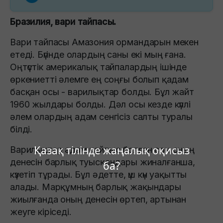
Бразилия, вари тайпасы.
Вари тайпасы Амазония ормандарын мекен
етеді. Бүгінде олардың саны екі мың ғана.
Оңтүстік америкалық тайпалардың ішінде
өркениетті әлемге ең соңғы болып қадам
басқан осы - варилықтар болды. Бұл жайт
1960 жылдары болды. Дәл осы кезде күллі
әлем олардың адам сенгісіз салты туралы
білді.
Қазақ тілінде жаңалық оқисыз
Варилықтар адам қайтыс болған соң оның
денесін барлық туысқандары жиналғанша,
ба?
күзетіп тұрады. Бұл әдетте, үш күн уақытты
алады. Марқұмның барлық жақындары
жиылғанда оның денесін өртеп, артынан
жеуге кіріседі.