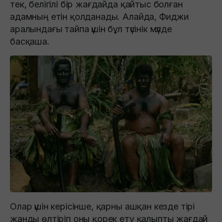
тек, белігілі бір жағдайда қайтыс болған
адамның етін қолданады. Алайда, Фиджи
аралындағы тайпа үшін бұл түсінік мүлде
басқаша.
Олар үшін керісінше, қарны ашқан кезде тірі
жанды өлтіріп оны қорек ету қалыпты жағдай