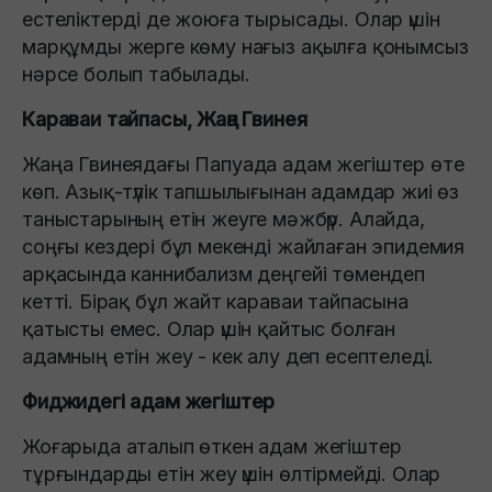
естеліктерді де жоюға тырысады. Олар үшін
марқұмды жерге көму нағыз ақылға қонымсыз
нәрсе болып табылады.
Караваи тайпасы, Жаңа Гвинея
Жаңа Гвинеядағы Папуада адам жегіштер өте
көп. Азық-түлік тапшылығынан адамдар жиі өз
таныстарының етін жеуге мәжбүр. Алайда,
соңғы кездері бұл мекенді жайлаған эпидемия
арқасында каннибализм деңгейі төмендеп
кетті. Бірақ бұл жайт караваи тайпасына
қатысты емес. Олар үшін қайтыс болған
адамның етін жеу - кек алу деп есептеледі.
Фиджидегі адам жегіштер
Жоғарыда аталып өткен адам жегіштер
тұрғындарды етін жеу үшін өлтірмейді. Олар