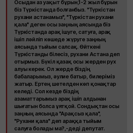
Осыдан аз уақыт бұрын,1-2 жыл бұрын
біз Түркістанда болғанбыз. "Түркістан
рухани астанамыз", "Түркістан рухани
қала" деген осы заңның аясында біз
Түркістанда арақ ішуге, сатуға, арақ
ішіп ләйліп көшеде жүруге заңның
аясында тыйым салсақ. Өйткені
Түркістанды білесіз, рухани Астана деп
отырмыз. Бүкіл қазақ осы жерден рух
алуы керек. Ол жерде біздің
бабаларымыз, әулие батыр, билеріміз
жатыр. Ертең шетелден көп қонақтар
келеді. Сол кезде біздің
азаматтарымыз арақ ішіп алдынан
шығатын болса ұятқой. Сондықтан осы
заңның аясында "Арақсыз қала",
"Рухани қала" деп араққа тыйым
салуға болады ма?,-деді депутат.