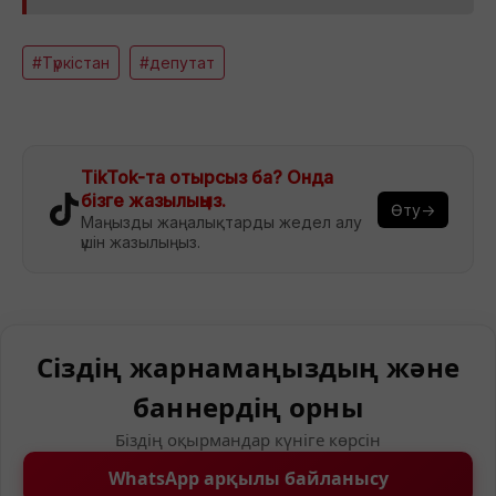
#Түркістан
#депутат
TikTok-та отырсыз ба? Онда
бізге жазылыңыз.
Өту→
Маңызды жаңалықтарды жедел алу
үшін жазылыңыз.
Сіздің жарнамаңыздың және
баннердің орны
Біздің оқырмандар күніге көрсін
WhatsApp арқылы байланысу