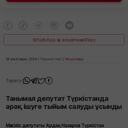
WhatsApp-қа жаңалық жіберу
18 желтоқсан, 2024 /
Перизат Ілес
/
Жаңалықтар
Тарату:
Танымал депутат Түркістанда
арақ ішуге тыйым салуды ұсынды
Мәжіліс депутаты Ардақ Назаров Түркістан