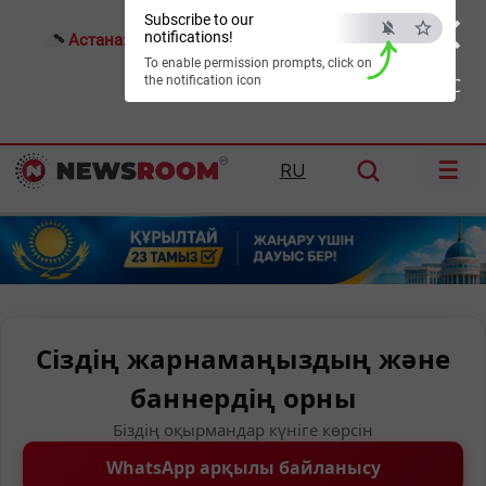
×
Subscribe to our
notifications!
Астана:
24°C
Алматы:
33°C
Шымкент:
37°C
To enable permission prompts, click on
the notification icon
ESC
☰
RU
Сіздің жарнамаңыздың және
баннердің орны
Біздің оқырмандар күніге көрсін
WhatsApp арқылы байланысу