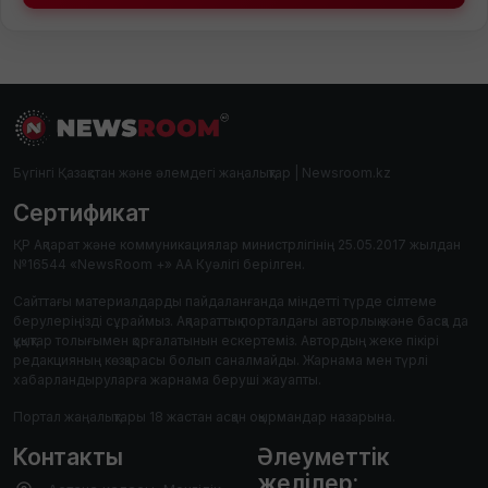
Бүгінгі Қазақстан және әлемдегі жаңалықтар | Newsroom.kz
Сертификат
ҚР Ақпарат және коммуникациялар министрлігінің 25.05.2017 жылдан
№16544 «NewsRoom +» АА Куәлігі берілген.
Сайттағы материалдарды пайдаланғанда міндетті түрде сілтеме
берулеріңізді сұраймыз. Ақпараттық порталдағы авторлық және басқа да
құқықтар толығымен қорғалатынын ескертеміз. Автордың жеке пікірі
редакцияның көзқарасы болып саналмайды. Жарнама мен түрлі
хабарландыруларға жарнама беруші жауапты.
Портал жаңалықтары 18 жастан асқан оқырмандар назарына.
Контакты
Әлеуметтік
желілер: