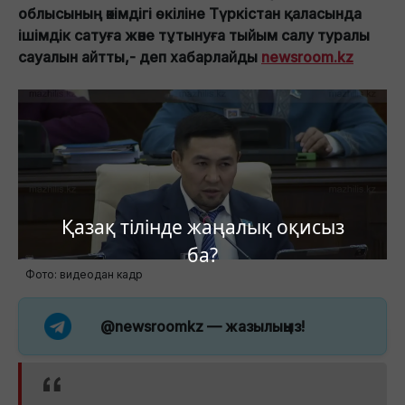
облысының әкімдігі өкіліне Түркістан қаласында
ішімдік сатуға және тұтынуға тыйым салу туралы
сауалын айтты,- деп хабарлайды
newsroom.kz
Қазақ тілінде жаңалық оқисыз
ба?
Фото: видеодан кадр
@newsroomkz
— жазылыңыз!