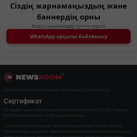
Сіздің жарнамаңыздың және
баннердің орны
Біздің оқырмандар күніге көрсін
WhatsApp арқылы байланысу
Бүгінгі Қазақстан және әлемдегі жаңалықтар | Newsroom.kz
Сертификат
ҚР Ақпарат және коммуникациялар министрлігінің 25.05.2017 жылдан
№16544 «NewsRoom +» АА Куәлігі берілген.
Сайттағы материалдарды пайдаланғанда міндетті түрде сілтеме
берулеріңізді сұраймыз. Ақпараттық порталдағы авторлық және басқа да
құқықтар толығымен қорғалатынын ескертеміз. Автордың жеке пікірі