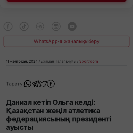
WhatsApp-қа жаңалық жіберу
11 желтоқсан, 2024 /
Ераман Талапқанұлы
/
Sportroom
Тарату:
Даниал кетіп Ольга келді:
Қазақстан жеңіл атлетика
федерациясының президенті
ауысты