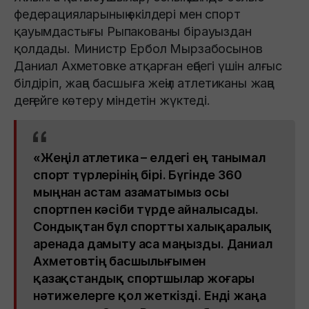
федерацияларының өкілдері мен спорт
қауымдастығы Рыпакованы бірауыздан
қолдады. Министр Ербол Мырзабосынов
Даниал Ахметовке атқарған еңбегі үшін алғыс
білдіріп, жаңа басшыға жеңіл атлетиканы жаңа
деңгейге көтеру міндетін жүктеді.
«Жеңіл атлетика – елдегі ең танымал
спорт түрлерінің бірі. Бүгінде 360
мыңнан астам азаматымыз осы
спортпен кәсіби түрде айналысады.
Сондықтан бұл спортты халықаралық
аренада дамыту аса маңызды. Даниал
Ахметовтің басшылығымен
қазақстандық спортшылар жоғары
нәтижелерге қол жеткізді. Енді жаңа