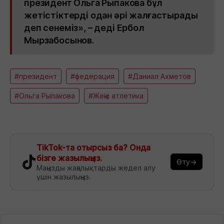
президент Ольга Рыпакова бұл
жетістіктерді одан әрі жалғастырады
деп сенеміз», – деді Ербол
Мырзабосынов.
#президент
#федерация
#Даниал Ахметов
#Ольга Рыпакова
#Жеңіл атлетика
TikTok-та отырсыз ба? Онда
бізге жазылыңыз.
Өту→
Маңызды жаңалықтарды жедел алу
үшін жазылыңыз.