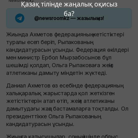
Newsroom.kz
Қазақ тілінде жаңалық оқисыз
ба?
@newsroomkz
— жазылыңыз!
Жиында Ахметов федерацияның жетістіктері
туралы есеп беріп, Рыпакованың
кандидатурасын ұсынды. Федерация өкілдері
мен министр Ербол Мырзабосынов бұл
шешімді қолдап, Ольга Рыпаковаға жеңіл
атлетиканы дамыту міндетін жүктеді.
Даниал Ахметов өз есебінде федерацияның
халықаралық жарыстарда қол жеткізген
жетістіктерін атап өтіп, жеңіл атлетиканы
дамытудағы жаңа бастамаларға тоқталды. Ол
президенттікке Ольга Рыпакованың
кандидатурасын ұсынды.
Жиынға қатысушылар, соның ішінде облыс