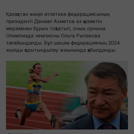
Қазақстан жеңіл атлетика федерациясының
президенті Даниал Ахметов өз қызметін
мерзімінен бұрын тоқтатып, оның орнына
Олимпиада чемпионы Ольга Рыпакова
тағайындалды. Бұл шешім федерацияның 2024
жылды қорытындылау жиынында қабылданды.