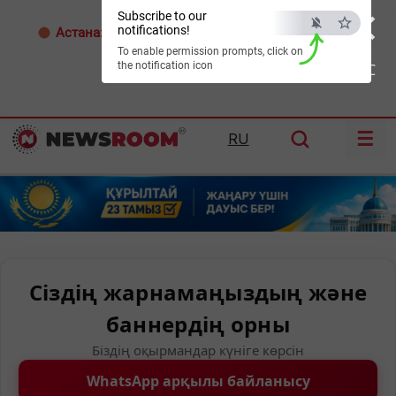
×
Subscribe to our
notifications!
Астана:
32°C
Алматы:
33°C
Шымкент:
36°C
To enable permission prompts, click on
the notification icon
ESC
☰
RU
Сіздің жарнамаңыздың және
баннердің орны
Біздің оқырмандар күніге көрсін
WhatsApp арқылы байланысу