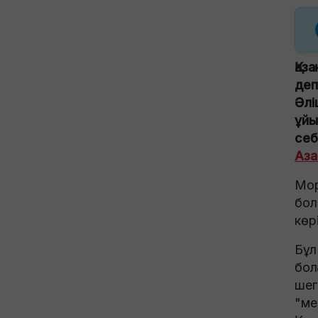
Қаз
деп
Әлі
ұйы
себ
Аза
Мор
бол
көр
Бұл
бол
шег
"ме