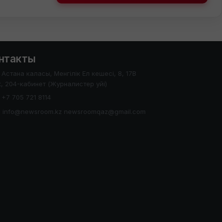
нтакты
Астана каласы, Менгілік Ел кешесі, 8, 17В
, 204-кабинет (Журналистер уйі)
+7 705 721 8114
info@newsroom.kz newsroomqaz@gmail.com