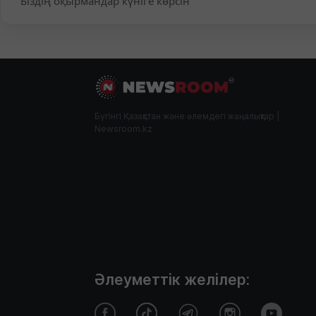
Біздің оқырмандар күніге көрсін
Бүгінгі Қазақстан және әлемдегі жаңалықтар |
Newsroom.kz
Әлеуметтік желілер: