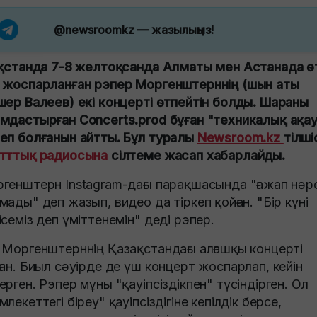
@newsroomkz
— жазылыңыз!
ақстанда 7-8 желтоқсанда Алматы мен Астанада ө
 жоспарланған рэпер Моргенштерннің (шын аты
шер Валеев) екі концерті өтпейтін болды. Шараны
мдастырған Concerts.prod бұған "техникалық ақа
еп болғанын айтты. Бұл туралы
Newsroom.kz
тілші
тттық радиосына
сілтеме жасап хабарлайды.
генштерн Instagram-дағы парақшасында "ғажап нәр
мады" деп жазып, видео да тіркеп қойған. "Бір күні
ісеміз деп үміттенемін" деді рэпер.
 Моргенштерннің Қазақстандағы алғашқы концерті
ған. Биыл сәуірде де үш концерт жоспарлап, кейін
ерген. Рэпер мұны "қауіпсіздікпен" түсіндірген. Ол
млекеттегі біреу" қауіпсіздігіне кепілдік берсе,