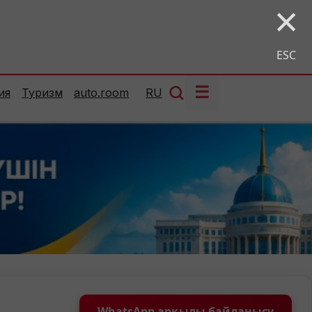
×
ESC
☰
ия
Туризм
auto.room
RU
WhatsApp арқылы байланысу