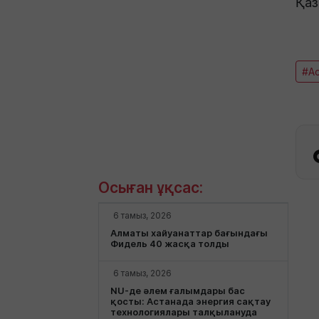
Қаз
#А
Осыған ұқсас:
6 тамыз, 2026
Алматы хайуанаттар бағындағы
Фидель 40 жасқа толды
6 тамыз, 2026
NU-де әлем ғалымдары бас
қосты: Астанада энергия сақтау
технологиялары талқылануда