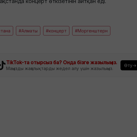
ақстанда концерт өткізетінін айтқан еді.
стана
#Алматы
#концерт
#Моргенштерн
TikTok-та отырсыз ба? Онда бізге жазылыңыз.
Өту→
Маңызды жаңалықтарды жедел алу үшін жазылыңыз.