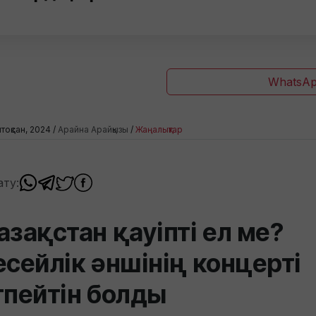
WhatsAp
тоқсан, 2024 /
Арайна Арайқызы
/
Жаңалықтар
ату:
азақстан қауіпті ел ме?
есейлік әншінің концерті
тпейтін болды