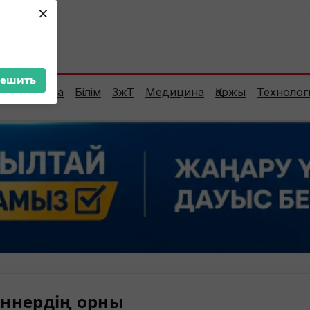
×
ент:
24°C
решить
Сараптама
Білім
ЗжТ
Медицина
Қаржы
Технолог
ннердің орны