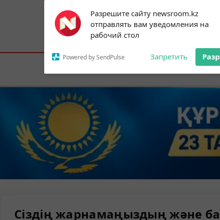
Subscribe to our
Разрешите сайту newsroom.kz
notifications!
отправлять вам уведомления на
To enable permission prompts, click on
Астана:
18°C
Алматы:
21°C
Шымк
рабочий стол
the notification icon
Запретить
Раз
Powered by SendPulse
Елорда
Сіздің жарнамаңыздың және ба