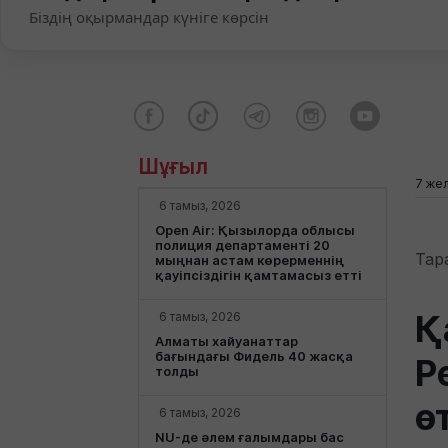
Біздің оқырмандар күніге көрсін
Шұғыл
7 жел
6 тамыз, 2026
Open Air: Қызылорда облысы
полиция департаменті 20
Тар
мыңнан астам көрерменнің
қауіпсіздігін қамтамасыз етті
Қ
6 тамыз, 2026
Алматы хайуанаттар
бағындағы Фидель 40 жасқа
Р
толды
ө
6 тамыз, 2026
NU-де әлем ғалымдары бас