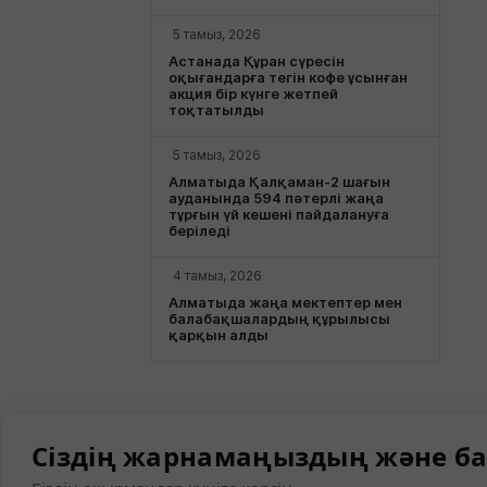
5 тамыз, 2026
Астанада Құран сүресін
оқығандарға тегін кофе ұсынған
акция бір күнге жетпей
тоқтатылды
5 тамыз, 2026
Алматыда Қалқаман-2 шағын
ауданында 594 пәтерлі жаңа
тұрғын үй кешені пайдалануға
беріледі
4 тамыз, 2026
Алматыда жаңа мектептер мен
балабақшалардың құрылысы
қарқын алды
Сіздің жарнамаңыздың және ба