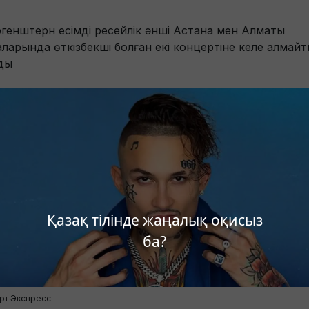
генштерн есімді ресейлік әнші Астана мен Алматы
аларында өткізбекші болған екі концертіне келе алмай
ды
Қазақ тілінде жаңалық оқисыз
ба?
рт Экспресс