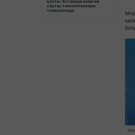
қосты: Астанада энергия
сақтау технологиялары
талқылануда
Мор
қал
бол
Спо