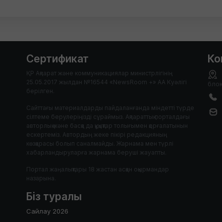
Сертификат
Ко
ҚР Ақпарат және коммуникациялар министрлігінің
25.05.2017 жылдан №16544 «NewsRoom +» АА Куәлігі
блок
берілген.
Сайттағы материалдарды пайдаланғанда міндетті түрде
сілтеме берулеріңізді сұраймыз. Ақпараттық порталдағы
авторлық және басқа да құқықтар толығымен қорғалатынын
ескертеміз. Автордың жеке пікірі редакцияның
көзқарасы болып саналмайды. Жарнама мен түрлі
хабарландыруларға жарнама беруші жауапты.
Портал жаңалықтары 18 жастан асқан оқырмандар
назарына.
Біз туралы
Сайлау 2026