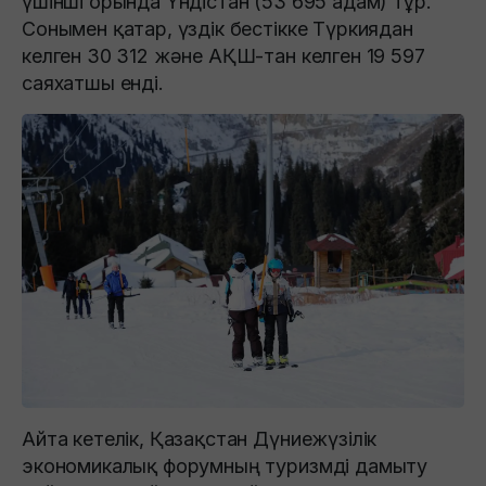
үшінші орында Үндістан (53 695 адам) тұр.
Сонымен қатар, үздік бестікке Түркиядан
келген 30 312 және АҚШ-тан келген 19 597
саяхатшы енді.
Айта кетелік, Қазақстан Дүниежүзілік
экономикалық форумның туризмді дамыту