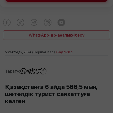
WhatsApp-қа жаңалық жіберу
5 желтоқсан, 2024 /
Перизат Ілес
/
Жаңалықтар
Тарату:
Қазақстанға 6 айда 566,5 мың
шетелдік турист саяхаттуға
келген