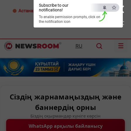
×
Subscribe to our
notifications!
Астана:
25°C
Алматы:
28°C
Шымкент:
29°C
To enable permission prompts, click on
the notification icon
ESC
☰
RU
Сіздің жарнамаңыздың және
баннердің орны
Біздің оқырмандар күніге көрсін
WhatsApp арқылы байланысу