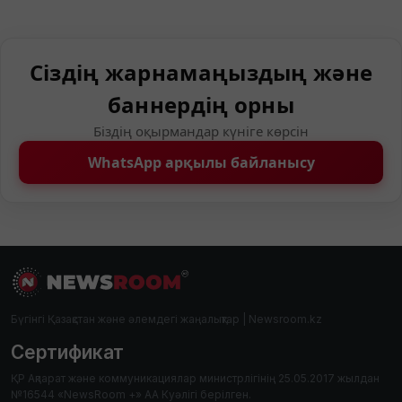
Сіздің жарнамаңыздың және
баннердің орны
Біздің оқырмандар күніге көрсін
WhatsApp арқылы байланысу
Бүгінгі Қазақстан және әлемдегі жаңалықтар | Newsroom.kz
Сертификат
ҚР Ақпарат және коммуникациялар министрлігінің 25.05.2017 жылдан
№16544 «NewsRoom +» АА Куәлігі берілген.