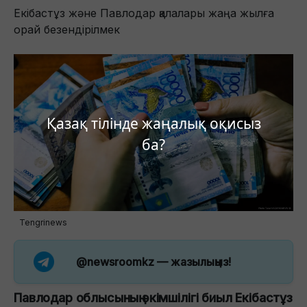
Екібастұз және Павлодар қалалары жаңа жылға
орай безендірілмек
Қазақ тілінде жаңалық оқисыз
ба?
Tengrinews
@newsroomkz
— жазылыңыз!
Павлодар облысының әкімшілігі биыл Екібастұз