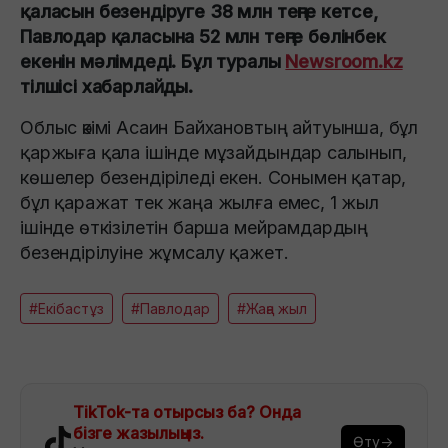
қаласын безендіруге 38 млн теңге кетсе,
Павлодар қаласына 52 млн теңге бөлінбек
екенін мәлімдеді. Бұл туралы
Newsroom.kz
тілшісі хабарлайды.
Облыс әкімі Асаин Байхановтың айтуынша, бұл
қаржыға қала ішінде мұзайдындар салынып,
көшелер безендіріледі екен. Сонымен қатар,
бұл қаражат тек жаңа жылға емес, 1 жыл
ішінде өткізілетін барша мейрамдардың
безендірілуіне жұмсалу қажет.
#Екібастұз
#Павлодар
#Жаңа жыл
TikTok-та отырсыз ба? Онда
бізге жазылыңыз.
Өту→