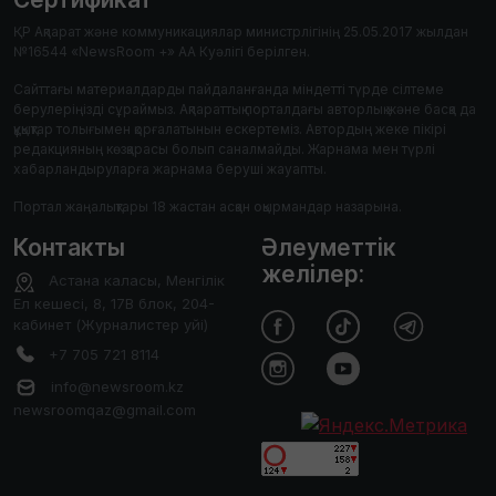
ҚР Ақпарат және коммуникациялар министрлігінің 25.05.2017 жылдан
№16544 «NewsRoom +» АА Куәлігі берілген.
Сайттағы материалдарды пайдаланғанда міндетті түрде сілтеме
берулеріңізді сұраймыз. Ақпараттық порталдағы авторлық және басқа да
құқықтар толығымен қорғалатынын ескертеміз. Автордың жеке пікірі
редакцияның көзқарасы болып саналмайды. Жарнама мен түрлі
хабарландыруларға жарнама беруші жауапты.
Портал жаңалықтары 18 жастан асқан оқырмандар назарына.
Контакты
Әлеуметтік
желілер:
Астана каласы, Менгілік
Ел кешесі, 8, 17В блок, 204-
кабинет (Журналистер уйі)
+7 705 721 8114
info@newsroom.kz
newsroomqaz@gmail.com