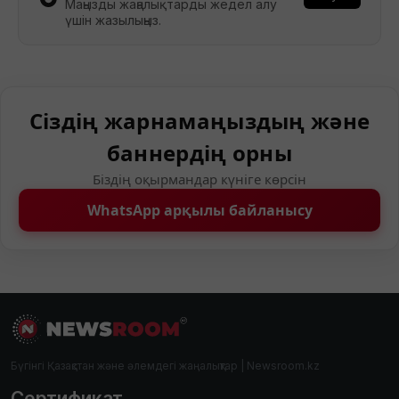
Маңызды жаңалықтарды жедел алу
үшін жазылыңыз.
Сіздің жарнамаңыздың және
баннердің орны
Біздің оқырмандар күніге көрсін
WhatsApp арқылы байланысу
Бүгінгі Қазақстан және әлемдегі жаңалықтар | Newsroom.kz
Сертификат