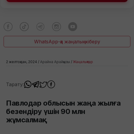
WhatsApp-қа жаңалық жіберу
2 желтоқсан, 2024 /
Арайна Арайқызы
/
Жаңалықтар
Тарату:
Павлодар облысын жаңа жылға
безендіру үшін 90 млн
жұмсалмақ