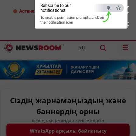
×
Subscribe to our
notifications!
Астана:
32°C
Алматы:
35°C
Шымкент:
36°C
To enable permission prompts, click on
the notification icon
ESC
☰
RU
Сіздің жарнамаңыздың және
баннердің орны
Біздің оқырмандар күніге көрсін
WhatsApp арқылы байланысу