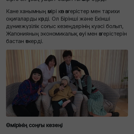
Кане ханымның өмірі көп өзгерістер мен тарихи
оқиғаларды көрді. Ол Бірінші және Екінші
дүниежүзілік соғыс кезеңдерінің куәсі болып,
Жапонияның экономикалық өсуі мен өзгерістерін
бастан өткерді.
Өмірінің соңғы кезеңі