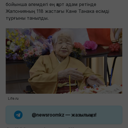
бойынша әлемдегі ең қарт адам ретінде
Жапонияның 118 жастағы Кане Танака есімді
тұрғыны танылды.
Life.ru
@newsroomkz
— жазылыңыз!