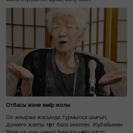
Отбасы және өмір жолы
Ол жиырма жасында тұрмысқа шығып,
дүниеге жалпы төрт бала әкелген. Жұбайымен
бірге ол ұзақ уақыт бақытты өмір сүрді.