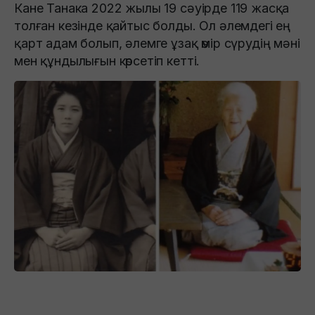
Кане Танака 2022 жылы 19 сәуірде 119 жасқа
толған кезінде қайтыс болды. Ол әлемдегі ең
қарт адам болып, әлемге ұзақ өмір сүрудің мәні
мен құндылығын көрсетіп кетті.