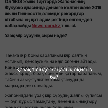
Ол 1903 жылы 1 қаңтарда Жапонияның
Фукуоко қаласында дүниеге келген және 2019
жылы Гиннесстің әлемдік рекордтар
кітабына ең қарт адам ретінде енген,-деп
хабарлайды
Newsroom.kz
тілшісі.
Ұзақ өмір сүруінің сыры неде?
Танака өмір бойы қарапайым өмір салтын
ұстанып, денсаулығына көңіл бөлгенін айтады.
Кане ханымның айтуынша, ол тәттілерді
Қазақ тілінде жаңалық оқисыз
жақсы көреді, бірақ сонымен қатар қарапайым,
ба?
табиғи азық-түлікпен тамақтануды да
маңызды деп санайды.
Жапониядағы ұзақ өмір сүрудің жалпы құпиясы
— бұл дұрыс тамақтану, денені шынықтыру
және стресстен аулақ болу екен.