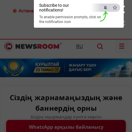
×
Subscribe to our
notifications!
Астана:
33°C
Алматы:
35°C
Шымкент:
36°C
To enable permission prompts, click on
the notification icon
ESC
☰
RU
Сіздің жарнамаңыздың және
баннердің орны
Біздің оқырмандар күніге көрсін
WhatsApp арқылы байланысу