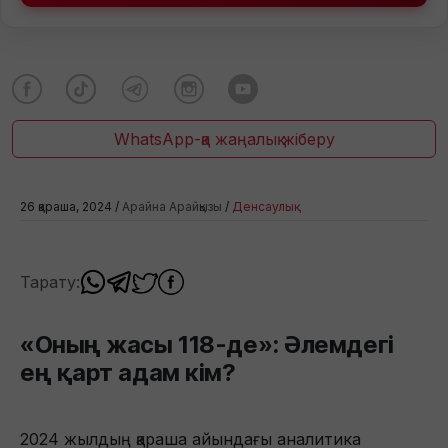
WhatsApp-қа жаңалық жіберу
26 қараша, 2024 /
Арайна Арайқызы
/
Денсаулық
Тарату:
«Оның жасы 118-де»: Әлемдегі
ең қарт адам кім?
2024 жылдың қараша айындағы аналитика