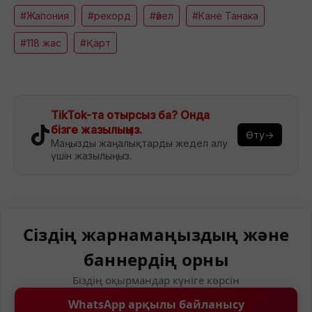
#Жапония
#рекорд
#әйел
#Кане Танака
#118 жас
#Қарт
TikTok-та отырсыз ба? Онда
бізге жазылыңыз.
Өту→
Маңызды жаңалықтарды жедел алу
үшін жазылыңыз.
Сіздің жарнамаңыздың және
баннердің орны
Біздің оқырмандар күніге көрсін
WhatsApp арқылы байланысу