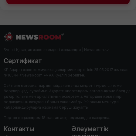
Бүгінгі Қазақстан және әлемдегі жаңалықтар | Newsroom.kz
Сертификат
ҚР Ақпарат және коммуникациялар министрлігінің 25.05.2017 жылдан
№16544 «NewsRoom +» АА Куәлігі берілген.
Сайттағы материалдарды пайдаланғанда міндетті түрде сілтеме
берулеріңізді сұраймыз. Ақпараттық порталдағы авторлық және басқа да
құқықтар толығымен қорғалатынын ескертеміз. Автордың жеке пікірі
редакцияның көзқарасы болып саналмайды. Жарнама мен түрлі
хабарландыруларға жарнама беруші жауапты.
Портал жаңалықтары 18 жастан асқан оқырмандар назарына.
Контакты
Әлеуметтік