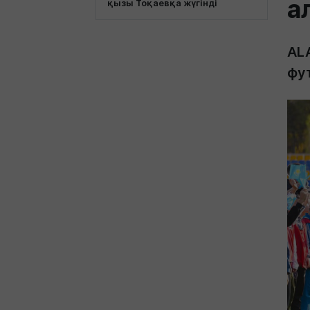
а
қызы Тоқаевқа жүгінді
AL
фу