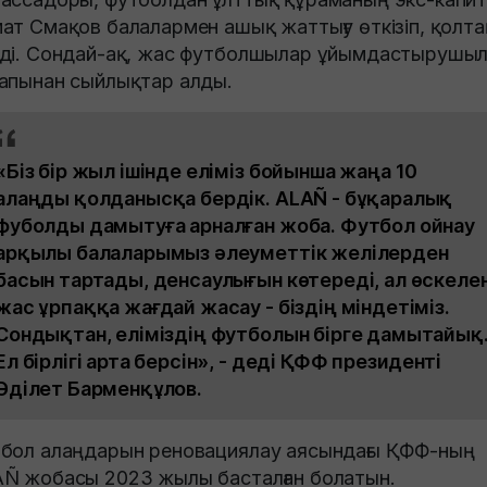
ат Смақов балалармен ашық жаттығу өткізіп, қолт
ді. Сондай-ақ, жас футболшылар ұйымдастырушы
апынан сыйлықтар алды.
«Біз бір жыл ішінде еліміз бойынша жаңа 10
алаңды қолданысқа бердік. ALAÑ - бұқаралық
фуболды дамытуға арналған жоба. Футбол ойнау
арқылы балаларымыз әлеуметтік желілерден
басын тартады, денсаулығын көтереді, ал өскеле
жас ұрпаққа жағдай жасау - біздің міндетіміз.
Сондықтан, еліміздің футболын бірге дамытайық
Ел бірлігі арта берсін», - деді ҚФФ президенті
Әділет Барменқұлов.
бол алаңдарын реновациялау аясындағы ҚФФ-ның
Ñ жобасы 2023 жылы басталған болатын.