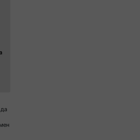
а
рда
 мен