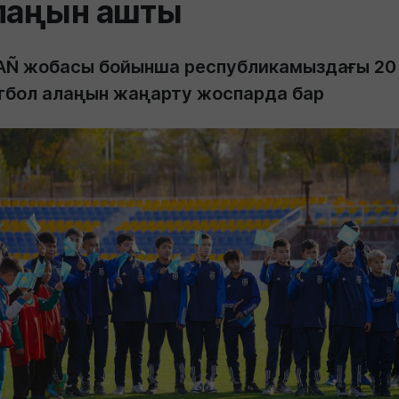
лаңын ашты
AÑ жобасы бойынша республикамыздағы 20
тбол алаңын жаңарту жоспарда бар