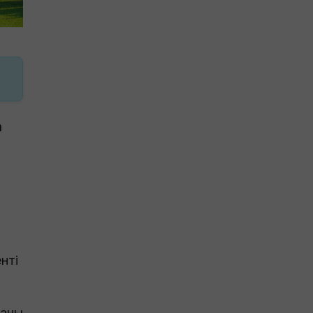
а
нті
таны