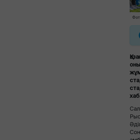
Фот
Қаз
оны
жұм
ста
ста
ха
Сал
Рыс
Әді
Сон
амб