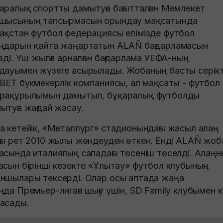
аралық спортты дамытуға бағытталған Мемлекет
шысының тапсырмасын орындау мақсатында
ақстан футбол федерациясы елімізде футбол
ңдарын қайта жаңартатын ALAÑ бағдарламасын
ізді. Үш жылға арналған бағдарлама УЕФА-ның
дауымен жүзеге асырылады. Жобаның басты серікт
XBET букмекерлік компаниясы, ал мақсаты - футбол
рақұрылымын дамытып, бұқаралық футболды
ытуға жағдай жасау.
а кетейік, «Металлург» стадионындағы жасыл алаң
ғы рет 2010 жылы жөндеуден өткен. Енді ALAÑ жо
асында италиялық сападағы төсеніш төселді. Алаң
асын бірінші кезекте «Ұлытау» футбол клубының
ншылары тексерді. Олар осы аптада жаңа
ңда Премьер-лигаға шығу үшін, SD Family клубымен 
асады.