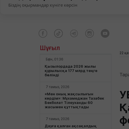
Біздің оқырмандар күніге көрсін
Шұғыл
22 қа
Бүгін, 01:36
Қызылордада 2026 жылы
құрылысқа 177 млрд теңге
Тар
бөлінді
7 тамыз, 2026
У
«Мен оның жақсылығын
көрдім»: Мұхамеджан Тазабек
Бекболат Тілеуханды 60
Қ
жасымен құттықтады
ф
7 тамыз, 2026
Дауға қалған ақсақалдың