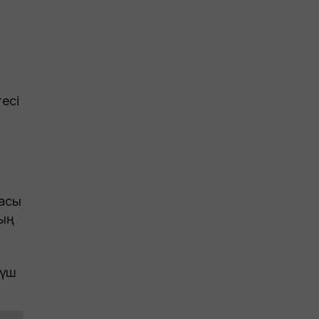
есі
басы
ның
күш