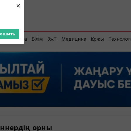
×
ент:
26°C
решить
Сараптама
Білім
ЗжТ
Медицина
Қаржы
Технолог
ннердің орны