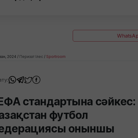
WhatsAp
зан, 2024 /
Перизат Ілес
/
Sportroom
ату:
ЕФА стандартына сәйкес:
азақстан футбол
едерациясы оныншы