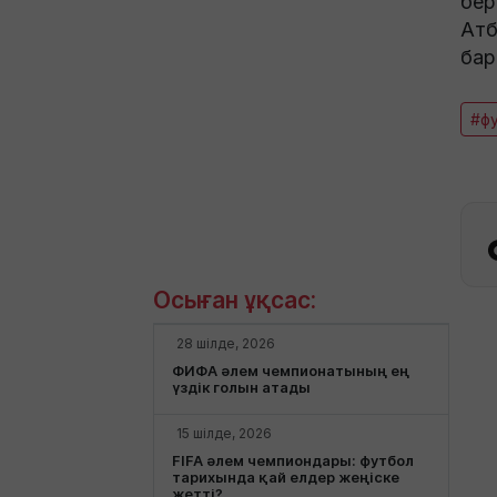
бер
Атб
бар
#ф
Осыған ұқсас:
28 шілде, 2026
ФИФА әлем чемпионатының ең
үздік голын атады
15 шілде, 2026
FIFA әлем чемпиондары: футбол
тарихында қай елдер жеңіске
жетті?