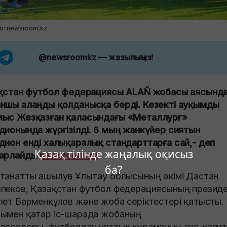
о: newsroom.kz
@newsroomkz
— жазылыңыз!
ақстан футбол федерациясы ALAÑ жобасы аясынд
ншы алаңды қолданысқа берді. Кезекті ауқымды
ыс Жезқазған қаласындағы «Металлург»
дионында жүргізілді. 6 мың жанкүйер сиятын
дион енді халықаралық стандарттарға сай,- деп
Қазақ тілінде жаңалық оқисыз
барлайды
newsroom.kz
ба?
танатты ашылуға Ұлытау облысының әкімі Дастан
пеков, Қазақстан футбол федерациясының президе
лет Барменқұлов және жоба серіктестері қатысты.
ымен қатар іс-шарада жобаның
ассадоры, футболдан ұлттық құраманың экс-капи