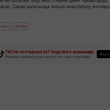
ілген болатын. Енді жыл соңына дейін Қызылорда,
асар, Саран қаласында жасыл алаң берілу жоспар
утбол
#УЕФА
TikTok-та отырсыз ба? Онда бізге жазылыңыз.
Өту→
Маңызды жаңалықтарды жедел алу үшін жазылыңыз.