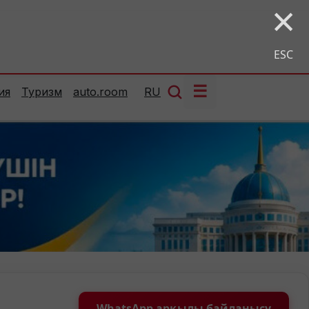
×
ESC
☰
ия
Туризм
auto.room
RU
WhatsApp арқылы байланысу