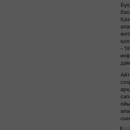
Бұқ
бас
Қаз
ала
енг
қол
- 1
инф
дам
Айт
соң
арқ
сап
ойы
ала
сын