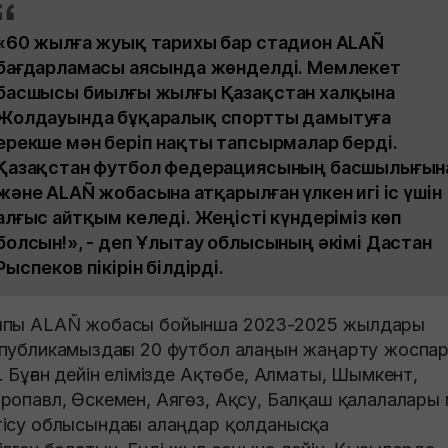
«60 жылға жуық тарихы бар стадион ALAÑ
бағдарламасы аясында жөнделді. Мемлекет
басшысы биылғы жылғы Қазақстан халқына
Жолдауында бұқаралық спортты дамытуға
ерекше мән беріп нақты тапсырмалар берді.
Қазақстан футбол федерациясының басшылығын
және ALAÑ жобасына атқарылған үлкен игі іс үшін
алғыс айтқым келеді. Жеңісті күндеріміз көп
болсын!», - деп Ұлытау облысының әкімі Дастан
Рыспеков пікірін білдірді.
пы ALAÑ жобасы бойынша 2023-2025 жылдары
публикамыздағы 20 футбол алаңын жаңарту жоспа
. Бұған дейін елімізде Ақтөбе, Алматы, Шымкент,
ропавл, Өскемен, Аягөз, Ақсу, Балқаш қалалалары
ісу облысындағы алаңдар қолданысқа