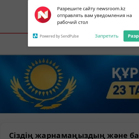
Subscribe to our
Разрешите сайту newsroom.kz
notifications!
отправлять вам уведомления на
To enable permission prompts, click on
Астана:
15°C
Алматы:
24°C
Шымк
рабочий стол
the notification icon
Запретить
Раз
Powered by SendPulse
Елорда
Сіздің жарнамаңыздың және ба