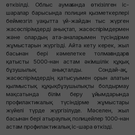
өткізілді. Облыс аумағында өткізілген іс-
шаралар барысында полиция қызметкерлері
беймезгіл уақытта үй-жайдан тыс жүрген
жасөспірімдерді анықтап, жасөспірімдермен
және олардың ата-аналарымен түсіндірме
жұмыстарын жүргізді. Айта кету керек, жыл
басынан бері кәмелетке толмағандарға
қатысты 5000-нан астам әкімшілік құқық
бұзушылық анықталды. Сондай-ақ,
жасөспірімдердің қатысуымен орын алатын
қылмыстық құқықбұзушылықты болдырмау
мақсатында білім беру ұйымдарында
профилактикалық түсіндірме жұмыстары
жүйелі түрде жүргізілуде. Мәселен, жыл
басынан бері атыраулық полицейлер 1000-нан
астам профилактикалық іс-шара өткізді.