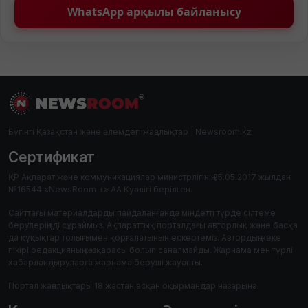
WhatsApp арқылы байланысу
Бүгінгі Қазақстан және әлемдегі жаңалықтар | Newsroom.kz
Сертификат
ҚР Ақпарат және коммуникациялар министрлігінің 25.05.2017 жылдан
№16544 «NewsRoom +» АА Куәлігі берілген.
Сайттағы материалдарды пайдаланғанда міндетті түрде сілтеме
берулеріңізді сұраймыз. Ақпараттық порталдағы авторлық және басқа
да құқықтар толығымен қорғалатынын ескертеміз. Автордың жеке
пікірі редакцияның көзқарасы болып саналмайды. Жарнама мен түрлі
хабарландыруларға жарнама беруші жауапты.
Портал жаңалықтары 18 жастан асқан оқырмандар назарына.