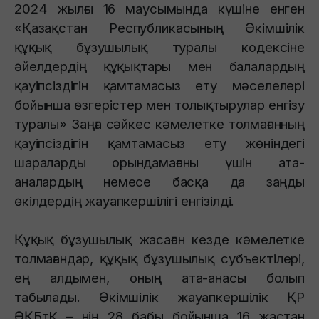
2024 жылғы 16 маусымында күшіне енген
«Қазақстан Республикасының Әкімшілік
құқық бұзушылық туралы кодексіне
әйелдердің құқықтары мен балалардың
қауіпсіздігін қамтамасыз ету мәселелері
бойынша өзгерістер мен толықтырулар енгізу
туралы» Заңға сәйкес кәмелетке толмағанның
қауіпсіздігін қамтамасыз ету жөніндегі
шараларды орындамағаны үшін ата-
аналардың немесе басқа да заңды
өкілдердің жауапкершілігі енгізілді.
Құқық бұзушылық жасаған кезде кәмелетке
толмағандар, құқық бұзушылық субъектілері,
ең алдымен, оның ата-анасы болып
табылады. Әкімшілік жауапкершілік ҚР
ӘҚБтК – нің 28 бабы бойынша 16 жастан