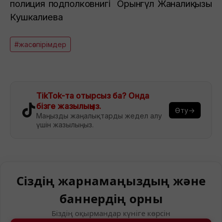
полиция подполковнигі Орынгүл Жанғалиқызы
Кушкалиева
#жасөспірімдер
TikTok-та отырсыз ба? Онда
бізге жазылыңыз.
Өту→
Маңызды жаңалықтарды жедел алу
үшін жазылыңыз.
Сіздің жарнамаңыздың және
баннердің орны
Біздің оқырмандар күніге көрсін