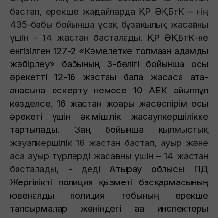
бастап, ерекше жағдайларда ҚР ӘҚБтК – нің
435-бабы бойынша ұсақ бұзақылық жасағаны
үшін - 14 жастан басталады.
ҚР ӘҚБтК-не
енгізілген 127-2 «Кәмелетке толмаған адамды
жәбірлеу» бабының 3-бөлігі бойынша осы
әрекетті 12-16 жастағы бала жасаса ата-
анасына ескерту немесе 10 АЕК айыппұл
көзделсе, 16 жастан жоғары жасөспірім осы
әрекеті үшін әкімішілік жасаупкершілікке
тартылады. Заң бойынша қ
ылмыстық
жауапкершілік 16 жастан бастап, ауыр және
аса ауыр түрлерді жасағаны үшін – 14 жастан
басталады, - деді
Атырау облысы ПД
Жергілікті полиция қызметі басқармасының
ювеналды полиция тобының ерекше
тапсырмалар жөніндегі аға инспекторы