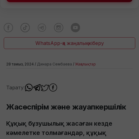
WhatsApp-қа жаңалық жіберу
28 тамыз, 2024 /
Динара Сембаева
/
Жаңалықтар
Тарату:
Жасөспірім және жауапкершілік
Құқық бұзушылық жасаған кезде
кәмелетке толмағандар, құқық