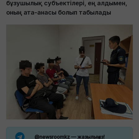
бұзушылық субъектілері, ең алдымен,
оның ата-анасы болып табылады
@newsroomkz
— жазылыңыз!