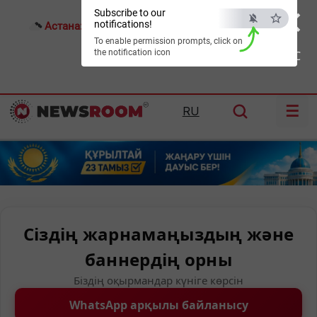
×
Subscribe to our
notifications!
Астана:
21°C
Алматы:
29°C
Шымкент:
33°C
To enable permission prompts, click on
the notification icon
ESC
☰
RU
Сіздің жарнамаңыздың және
баннердің орны
Біздің оқырмандар күніге көрсін
WhatsApp арқылы байланысу