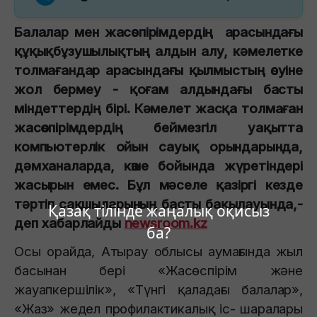
Балалар мен жасөспірімдердің арасындағы
құқықбұзушылықтың алдын алу, кәмелетке
толмағандар арасындағы қылмыстың өсуіне
жол бермеу - қоғам алдындағы басты
міндеттердің бірі. Кәмелет жасқа толмаған
жасөспірімдердің беймезгіл уақытта
компьютерлік ойын сауық орындарында,
дәмханаларда, көше бойында жүретіндері
жасырын емес. Бұл мәселе қазіргі кезде
тәртіп сақшыларының басты бақылауында,-
Қазақ тілінде жаңалық оқисыз
деп хабарлайды
newsroom.kz
ба?
Осы орайда, Атырау облысы аумағында жыл
басынан бері «Жасөспірім және
жауапкершілік», «Түнгі қаладағы балалар»,
«Жаз» жедел профилактикалық іс- шаралары