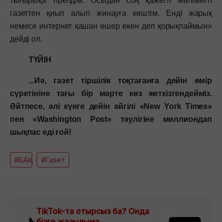
тығырықа тірелдім. Осыдан соң қажетті мәліметті
газеттен қиып алып жинауға көштім. Енді жарық
немесе интернет қашан өшер екен деп қорықпаймын»
дейді ол.
ТҮЙІН
...Иә, газет тіршілік тоқтағанға дейін өмір
сүретініне тағы бір мәрте көз жеткізгендейміз.
Әйтпесе, әлі күнге дейін әйгілі «New York Times»
пен «Washington Post» тәулігіне миллиондап
шықпас еді ғой!
#БАҚ
#Газет
TikTok-та отырсыз ба? Онда
бізге жазылыңыз.