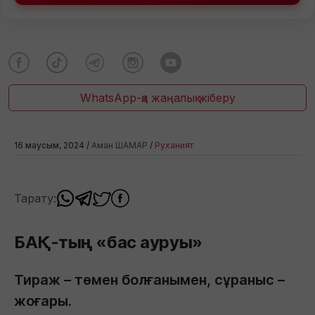
WhatsApp-қа жаңалық жіберу
16 маусым, 2024 /
Аман ШАМАР
/
Руханият
Тарату:
БАҚ-тың «бас ауруы»
Тираж – төмен болғанымен, сұраныс –
жоғары.