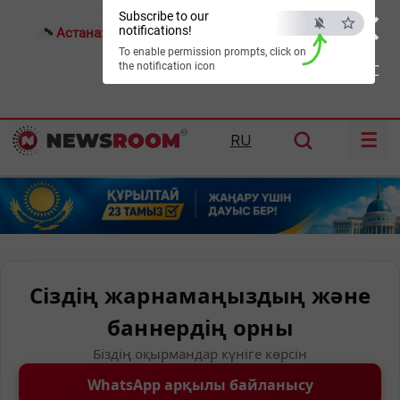
×
Subscribe to our
notifications!
Астана:
23°C
Алматы:
29°C
Шымкент:
35°C
To enable permission prompts, click on
the notification icon
ESC
☰
RU
Сіздің жарнамаңыздың және
баннердің орны
Біздің оқырмандар күніге көрсін
WhatsApp арқылы байланысу