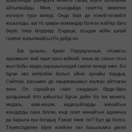
қорытынды шығаруға немесе сабақ алуға болатыны
айтылмайды. Міне, осындайда газеттің көмегіне
жүгінуге тура келеді. Онда бәрі де егжей-тегжейлі
жазылады, әрі тіс қаққан мамандар болған жайтқа баға
беріп, пікір білдіреді. Ендеше, осыдан кейін қалай
газетке жазылмайсыз?!» дейді ол.
Бір қызығы, Қанат Парухұлының «Алматы
ақшамын» жай оқып қана қоймай, оның әр санын отыз
жыл бойы көздің қарашығындай сақтап келеді екен. Біз
бұған көз жеткізбек болып үйіне арнайы бардық.
Сөйтсек, расымен де оқырманымыз жалған айтпаған
екен. Ол сарғайған газет сандарын бірде-бірін
қалдырмай тігіп қойыпты! Бұған дейін біз тек монета,
медаль, киім-кешек, кәдесыйларды жинайтын
жандарды ғана білсек, енді газет жинайтын адамның
да барына куә болдық. Ғажап емес пе? Бұл да болса,
Тәуелсіздікпен бірге есейген төл басылымға деген