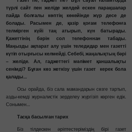
Газет пе, гаджет пе? Бұл сауал ғаламторда
түрлі сайт пен желіде желдей ескен парақшалар
пайда болғалы көптің көкейінде жүр десе де
болады. Расымен де, қазір қоғам телефонға
телмірген күйі таң атырып, күн батырады.
Қажеттінің бәрін сол телефоннан табады.
Маңызды ақпарат алу үшін теледидар мен газетті
күтіп отырғысы келмейді. Себебі, жаңалықтың бәрі
– желіде. Ал, гаджеттегі мәлімет қаншалықты
сенімді? Бұған көз жеткізу үшін газет керек бола
қалады...
Осы орайда, біз сала мамандарын сөзге тартып,
азды-кемді журналистік зерделеу жүргізіп көрген едік.
Сонымен...
Тасқа басылған тарих
Біз тілдескен әріптестеріміздің бірі газет