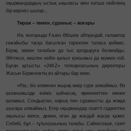
оқырмандардың ыстық ықыласы мен патша пейілінің
бір көрінісі шығар...
Тираж – төмен, сұраныс – жоғары
Иә, жоғарыда Ғазиз Әбішев айтқандай, ғаламтор
ғажайыбы тасқа басылған тарихпен таласа қоймас.
Бірақ, заман талабын да тыс қалдыруға болмайды.
Әйтпесе, көштен кейін қалып қоюымыз да мүмкін ғой.
Бұған қатысты «24KZ» телеарнасының директоры
Жасын Біркеновтің өз айтары бар екен.
«Рас, біз әлемнен жырақ өмір сүре алмаймыз. Өз
қазанымызда өзіміз қайнасақ, өркениеттен кенже
қаламыз. Сондықтан, нарық пен сұранысты да жоққа
шығара алмаймыз. Егер оқырмандар газетті гаджеттен
оқығысы келсе, демек, оған да жағдай жасау қажет.
Себебі, бұл – тұтынушының талабы. Сәйкесінше, газет