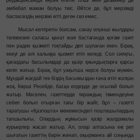
редакциясында еңбек ететін тілші мен дизайнер де
әмбебап маман болуы тиіс. Әйтсе де, бұл мерзімді
баспасөздің мерзімі өтті деген сөз емес.
Мысал келтіретін болсам, сонау елуінші жылдары
телевизия саласы қанат жая бастағанда қоғам газет
пен радио қызметі тоқтайды деп шулаған екен. Бірақ,
екеуі де әлі халыққа қызмет етіп келеді. Сол сияқты,
қағаздағы басылымдар да қазір қиындықтарға қарсы
келіп жатыр. Бірақ, бұл уақытша нәрсе болуы мүмкін.
Мұндай жағдай тек біздің басымыздан ғана өтіп жатқан
жоқ. Көрші Ресейде, басқа елдерде де осылай болып
жатыр. Мәселен, газеттерде тираждың төмендеуіне
себеп болып отырған тағы бір жайт, бұл – газетті
таратушы «Қазпошта» мекемесіндегі пошташылардың
тапшылығы. Олардың жұмысын қазір жалдамалы
курьерлер жасап жатыр. Ал, олар аптасына екі рет
шығатын газеттің бәрін жинап, оқырманға ай соңында