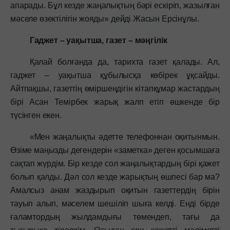
апарады. Бұл кезде жаңалықтың бәрі ескіріп, жазылған
мәселе өзектілігін жояды» дейді Жасын Ерсінұлы.
Гаджет – уақытша, газет – мәңгілік
Қалай болғанда да, тарихта газет қалады. Ал,
гаджет – уақытша құбылысқа көбірек ұқсайды.
Айтпақшы, газеттің өміршеңдігін кітапқұмар жастардың
бірі Асан Темірбек жарық жалп етіп өшкенде бір
түсінген екен.
«Мен жаңалықты әдетте телефоннан оқитынмын.
Өзіме маңызды дегендерін «заметка» деген қосымшаға
сақтап жүрдім. Бір кезде сол жаңалықтардың бірі қажет
болып қалды. Дәл сол кезде жарықтың өшпесі бар ма?
Амалсыз анам жаздырып оқитын газеттердің бірін
тауып алып, мәселем шешіліп шыға келді. Енді бірде
ғаламтордың жылдамдығы төмендеп, тағы да