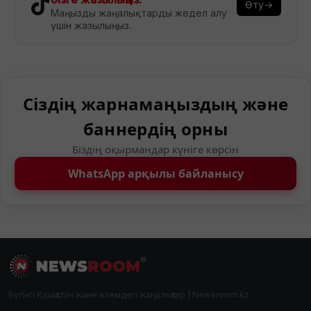
Өту→
Маңызды жаңалықтарды жедел алу
үшін жазылыңыз.
Сіздің жарнамаңыздың және
баннердің орны
Біздің оқырмандар күніге көрсін
WhatsApp арқылы байланысу
Бүгінгі Қазақстан және әлемдегі жаңалықтар | Newsroom.kz