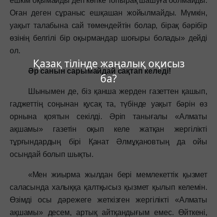
ешкім оқымайды деп көпке топырақ шашуға болмайды.
Оған деген сұраныс ешқашан жойылмайды. Мүмкін,
уақыт талабына сай төмендейтін болар, бірақ бәрібір
өзінің белгілі бір оқырмандар шоғыры болады» дейді
ол.
Қазақ тілінде жаңалық оқисыз
Әр санын сарымайдай сақтап келеді!
ба?
Шынымен де, біз қанша жерден газеттен қашып,
гаджеттің соңынан қусақ та, түбінде уақыт бәрін өз
орнына қоятын секілді. Әріп танығалы «Алматы
ақшамы» газетін оқып келе жатқан жергілікті
тұрғындардың бірі Қанат Әлмұқановтың да ойы
осындай болып шықты.
«Мен жиырма жылдан бері мемлекеттік қызмет
саласында халыққа қалтқысыз қызмет қылып келемін.
Өзімді осы дәрежеге жеткізген жергілікті «Aлматы
ақшамы» десем, артық айтқандығым емес. Өйткені,