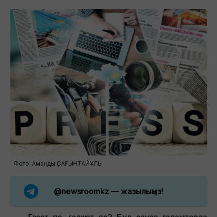
Фото: Амандық САҒЫНТАЙҰЛЫ
@newsroomkz
— жазылыңыз!