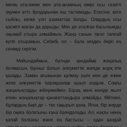
менің ата-әжем мен ата-анамның өмірі осы газетті
оқумен өтті. Қолдарынан еш тастамады. Есесіне, елге
сыйлы, көпке үлгі азаматтар болды. Олардың осы
қасиеті маған да дарыды. Мен де аталған басылымды
оқымай отыра алмаймын. Жаңа санын тағат таппай
күтіп отырамын. Себебі, ол – бала кезден бергі ең
сенімді серігім.
Мойындаймын, бүгінде қандайма жаңалық
болмасын, бірінші болып әлеуметтік желіде жарқ ете
қалады. Заман ағымынан қалмау үшін мен де өзіме
жеке әлеуметтік парақшалар ашып алдым. Соңғы
жаңалықтарды жібермеймін. Бірақ, мені желіде жылт
еткен жаңалықтар қанағаттандыра алмайды. Өйткені,
бұлардың бәрі де – тек тақырып қана. Яғни, бір жерде
бір оқиға болатыны ғана баяндалады. Ал, нақты ненің
қалай болғаны және ең бастысы – одан қандай