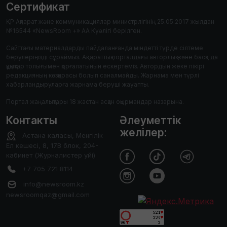
Сертификат
ҚР Ақпарат және коммуникациялар министрлігінің 25.05.2017 жылдан
№16544 «NewsRoom +» АА Куәлігі берілген.
Сайттағы материалдарды пайдаланғанда міндетті түрде сілтеме
берулеріңізді сұраймыз. Ақпараттық порталдағы авторлық және басқа да
құқықтар толығымен қорғалатынын ескертеміз. Автордың жеке пікірі
редакцияның көзқарасы болып саналмайды. Жарнама мен түрлі
хабарландыруларға жарнама беруші жауапты.
Портал жаңалықтары 18 жастан асқан оқырмандар назарына.
Контакты
Әлеуметтік
желілер:
Астана каласы, Менгілік
Ел кешесі, 8, 17В блок, 204-
кабинет (Журналистер уйі)
+7 705 721 8114
info@newsroom.kz
newsroomqaz@gmail.com