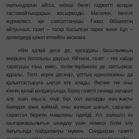
оқитындарын айтса, екінші бөлігі гаджетті қолдан
тастамайтындарын жасырмады. Мәселен, белгілі
журналист, әрі саясаттанушы Ғазиз Әбішевтің
айтуынша, газет – тасқа басылған тарих және бұл –
дәлелдеуді қажет етпейтін аксиома.
«Кім қалай десе де, қағаздағы басылымның
өміршең болатыны даусыз. Өйткені, газет – тек хабар
таратушы ғана емес, тәлім-тәрбиенің де таптырмас
құралы. Тіпті, керек десеңіз, ұлттық идеологияны да
қалыптастыруға ықпал ете алады. Әңгіме тек оны
кімнің қалай қолдануында. Біреу газетті сенімді ақпарат
алу үшін оқыса, енді бірі сол ақпарды жан-жақты
баяндап қана қоймай, оны жілікше шағып, саралап-
сараптап беретін мақаланы іздейді. Ал, үшіншісі өз
шығармашылығын шыңдау үшін немесе білім алу
бағытында пайдалануы мүмкін. Сондықтан газетті