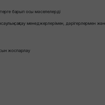
ттерге барып осы мәселелерді
нсаулық сақтау менеджерлерімен, дәрігерлермен жә
асын жоспарлау
,