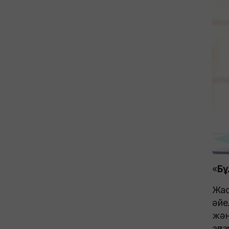
«
Бұ
Жас
әйе
жән
ақп