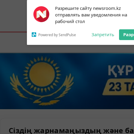
Subscribe to our
Разрешите сайту newsroom.kz
notifications!
отправлять вам уведомления на
To enable permission prompts, click on
Астана:
26°C
Алматы:
31°C
Шымк
рабочий стол
the notification icon
Запретить
Раз
Powered by SendPulse
Елорда
Сіздің жарнамаңыздың және ба