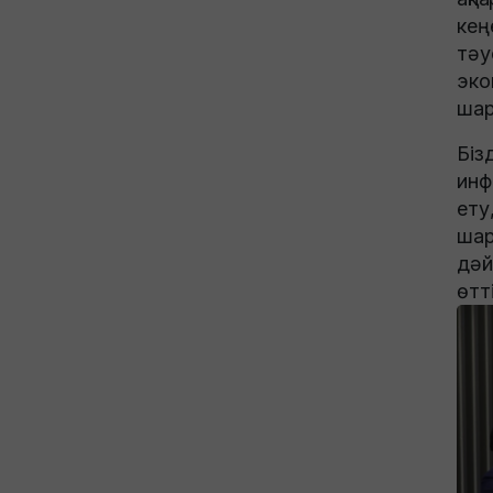
кең
тәу
эко
шар
​Бі
инф
ету
шар
дәй
өтт