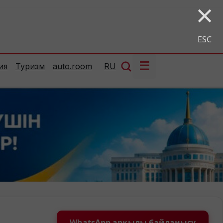
×
ESC
☰
ия
Туризм
auto.room
RU
WhatsApp арқылы байланысу