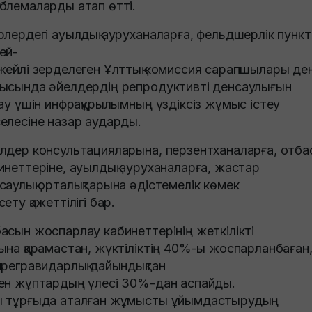
блемаларды атап өтті.
рлердегі ауылдық ауруханаларға, фельдшерлік пунк
ей-
жейлі зерделеген Ұлттық комиссия сарапшылары де
ысында әйелдердің репродуктивті денсаулығын
ғау үшін инфрақұрылымның үздіксіз жұмыс істеу
елесіне назар аударды.
лдер консультацияларына, перзентханаларға, отб
инеттеріне, ауылдық ауруханаларға, жастар
саулық орталықтарына әдістемелік көмек
сету қажеттілігі бар.
асын жоспарлау кабинеттерінің жеткілікті
ына қарамастан, жүктіліктің 40%-ы жоспарланбаған
прегравидарлық дайындықтан
ен жұптардың үлесі 30%-дан аспайды.
 тұрғыда аталған жұмысты ұйымдастырудың