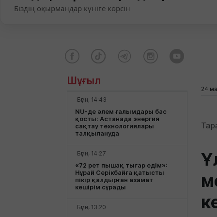
Біздің оқырмандар күніге көрсін
Шұғыл
24 м
Бүгін, 14:43
NU-де әлем ғалымдары бас
қосты: Астанада энергия
Тар
сақтау технологиялары
талқылануда
Ұ
Бүгін, 14:27
«72 рет пышақ тығар едім»:
Нұрай Серікбайға қатысты
м
пікір қалдырған азамат
кешірім сұрады
к
Бүгін, 13:20