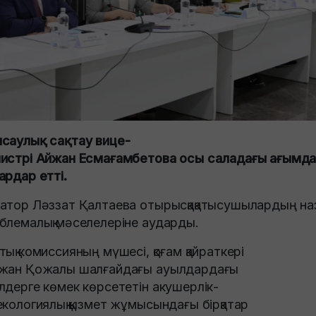
саулық сақтау вице-
истрі Айжан Есмағамбетова осы саладағы ағымда
ардар етті.
атор Ләззат Қалтаева отырысқақатысушылардың наза
блемалық мәселелеріне аударды.
тық комиссияның мүшесі, қоғам қайраткері
жан Қожалы шалғайдағы ауылдардағы
лдерге көмек көрсететін акушерлік-
екологиялық қызмет жұмысындағы бірқатар