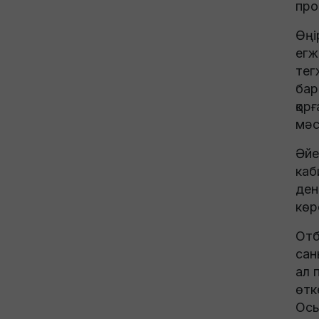
про
Өңі
егж
тег
бар
қор
мәс
Әйе
каб
ден
көр
Отб
сан
ал 
өтк
Осы