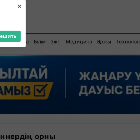
×
ент:
37°C
решить
Сараптама
Білім
ЗжТ
Медицина
Қаржы
Технолог
ннердің орны