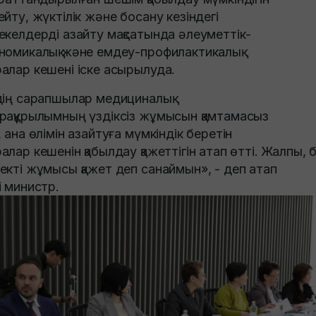
ейту, жүктілік және босану кезіндегі
екелдерді азайту мақсатында әлеуметтік-
номикалық және емдеу-профилактикалық
алар кешені іске асырылуда.
здің сарапшылар медициналық
рақұрылымның үздіксіз жұмысын қамтамасыз
, ана өлімін азайтуға мүмкіндік беретін
алар кешенін қабылдау қажеттігін атап өтті. Жалпы, 
екті жұмысы қажет деп санаймын», - деп атап
і министр.