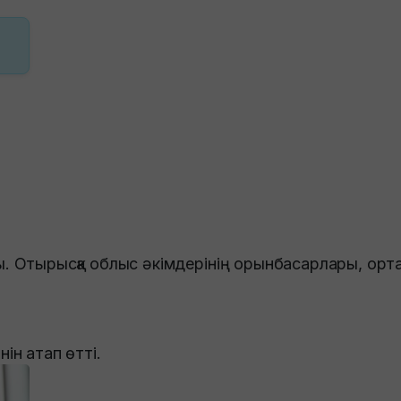
. Отырысқа облыс әкімдерінің орынбасарлары, орта
ін атап өтті.