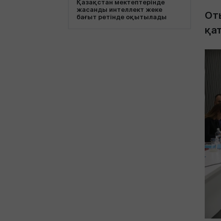
Қазақстан мектептерінде
жасанды интеллект жеке
От
бағыт ретінде оқытылады
қа