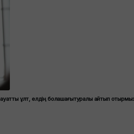
лауатты ұлт, елдің болашағытуралы айтып отырмыз