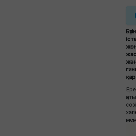
Бүг
іст
жөн
жас
жән
гин
қар
Ере
қат
сөз
хал
мем