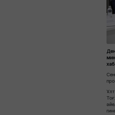
Ден
мин
хаб
Сен
про
Ұлт
Тоғ
әйе
гин