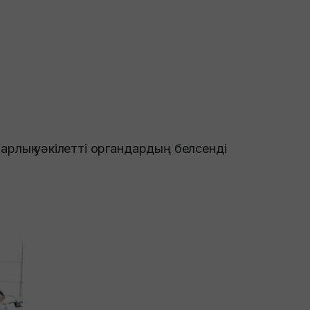
барлық уәкілетті органдардың белсенді