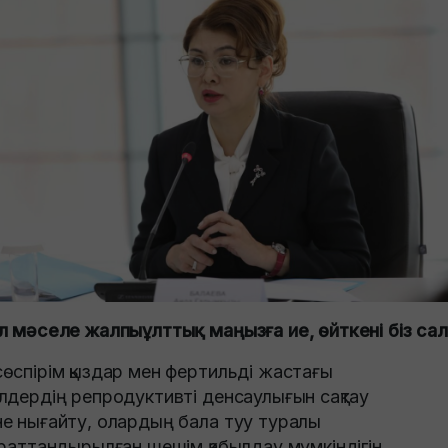
л мәселе жалпыұлттық маңызға ие, өйткені біз са
өспірім қыздар мен фертильді жастағы
лдердің репродуктивті денсаулығын сақтау
е нығайту, олардың бала туу туралы
араттандырылған шешім қабылдау мүмкіндігін