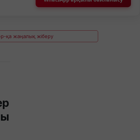
p-қа жаңалық жіберу
ер
ғы