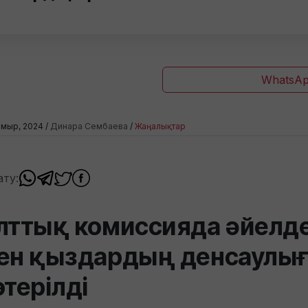
WhatsAp
амыр, 2024 /
Динара Сембаева
/
Жаңалықтар
ату:
лттық комиссияда әйелд
ен қыздардың денсаулы
өтерілді