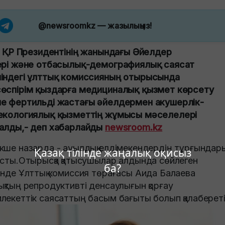
@newsroomkz
— жазылыңыз!
ін ҚР Президентінің жанындағы Әйелдер
ері және отбасылық-демографиялық саясат
індегі ұлттық комиссияның отырысында
өспірім қыздарға медициналық қызмет көрсету
е фертильді жастағы әйелдермен акушерлік-
екологиялық қызметтің жұмысы мәселелері
алды,- деп хабарлайды
newsroom.kz
кше назарда - ауылдық елдімекендердің тұрғындары
Қазақ тілінде жаңалық оқисыз
ысты.Отырысқа қатысушылар алдында сөйлеген
ба?
інде Ұлттық комиссия төрағасы Аида Балаева
ықтың репродуктивті денсаулығын қорғау
лекеттік саясаттың басым бағыты болып қалаберетін