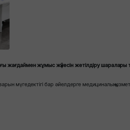
ғы жағдаймен жұмыс жүйесін жетілдіру шаралары 
рын мүгедектігі бар әйелдерге медициналық қызмет