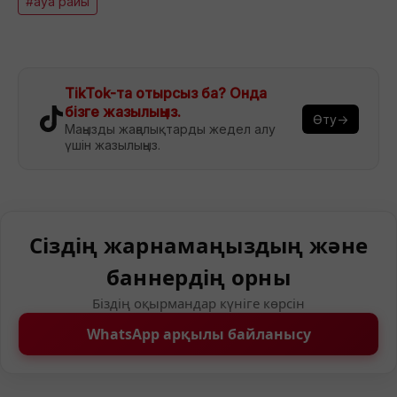
#ауа райы
TikTok-та отырсыз ба? Онда
бізге жазылыңыз.
Өту→
Маңызды жаңалықтарды жедел алу
үшін жазылыңыз.
Сіздің жарнамаңыздың және
баннердің орны
Біздің оқырмандар күніге көрсін
WhatsApp арқылы байланысу