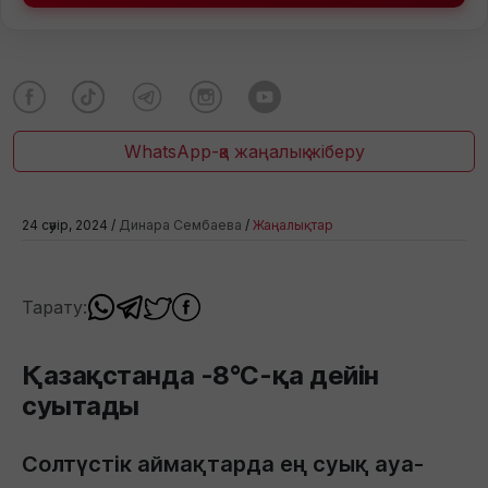
WhatsApp-қа жаңалық жіберу
24 сәуір, 2024 /
Динара Сембаева
/
Жаңалықтар
Тарату:
Қазақстанда -8°C-қа дейін
суытады
Солтүстік аймақтарда ең суық ауа-