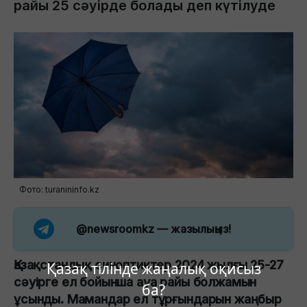
райы 25 сәуірде болады деп күтілуде
Фото: turanininfo.kz
@newsroomkz
— жазылыңыз!
Қазақстандық синоптиктер 2024 жылғы 25-27
Қазақ тілінде жаңалық оқисыз
сәуірге ел бойынша ауа райы болжамын
ба?
ұсынды. Мамандар ел тұрғындарын жаңбыр