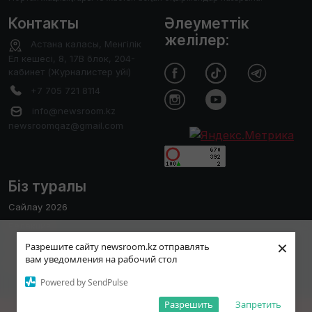
Контакты
Әлеуметтік
желілер:
Астана каласы, Менгілік
Ел кешесі, 8, 17В блок, 204-
кабинет (Журналистер уйі)
+7 705 721 8114
info@newsroom.kz
newsroomqaz@gmail.com
Біз туралы
Сайлау 2026
Редакция
Пайдаланушы тәжірибесін жақсарту
×
Сайтты қолдану ережесі
Разрешите сайту newsroom.kz отправлять
мақсатында біз cookies файлдарын
вам уведомления на рабочий стол
Редакциялық саясат
пайдаланамыз. Сайтты әрі қарай қолдану
Қабылдау
Powered by SendPulse
арқылы сіз cookies файлдарын
пайдалануға келісетініңізді растайсыз
Разрешить
Запретить
2017-2026 © Барлық құқық қорғалған