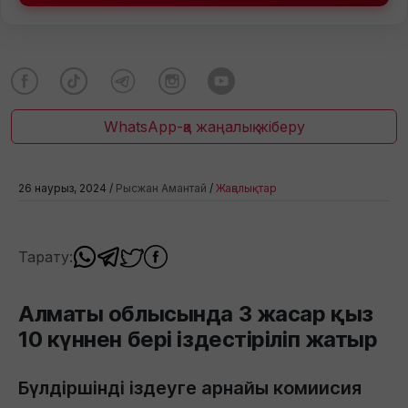
WhatsApp-қа жаңалық жіберу
26 наурыз, 2024 /
Рысжан Амантай
/
Жаңалықтар
Тарату:
Алматы облысында 3 жасар қыз
10 күннен бері іздестіріліп жатыр
Бүлдіршінді іздеуге арнайы комиисия