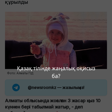
құрылды
Қазақ тілінде жаңалық оқисыз
Фото: Алматы ПД
ба?
@newsroomkz
— жазылыңыз!
Алматы облысында жоғалған 3 жасар қыз 10
күннен бері табылмай жатыр, - деп