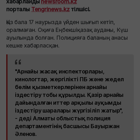
хабарлайды
newsroom.kz
порталы
Tengrinews.kz
тілшісі.
Қыз бала 17 наурызда үйден шығып кетіп,
оралмаған. Оқиға Еңбекшіқазақ ауданы, Күш
ауылында болған. Полицияға баланың анасы
кешке хабарласқан.
"Арнайы жасақ инспекторлары,
кинологтар, жергілікті ПБ және жедел
бөлім қызметкерлерінен арнайы
іздестіру тобы құрылды. Қазір арнайы
дайындалған иттер арқылы ауқымды
іздестіру шаралары жүргізіліп жатыр",
- деді Алматы облыстық полиция
департаментінің басшысы Бауыржан
Әленов.