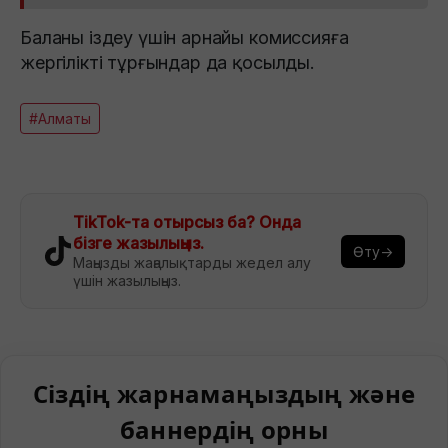
Баланы іздеу үшін арнайы комиссияға
жергілікті тұрғындар да қосылды.
#Алматы
TikTok-та отырсыз ба? Онда
бізге жазылыңыз.
Өту→
Маңызды жаңалықтарды жедел алу
үшін жазылыңыз.
Сіздің жарнамаңыздың және
баннердің орны