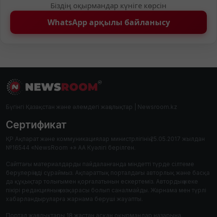
Біздің оқырмандар күніге көрсін
WhatsApp арқылы байланысу
Бүгінгі Қазақстан және әлемдегі жаңалықтар | Newsroom.kz
Сертификат
ҚР Ақпарат және коммуникациялар министрлігінің 25.05.2017 жылдан
№16544 «NewsRoom +» АА Куәлігі берілген.
Сайттағы материалдарды пайдаланғанда міндетті түрде сілтеме
берулеріңізді сұраймыз. Ақпараттық порталдағы авторлық және басқа
да құқықтар толығымен қорғалатынын ескертеміз. Автордың жеке
пікірі редакцияның көзқарасы болып саналмайды. Жарнама мен түрлі
хабарландыруларға жарнама беруші жауапты.
Портал жаңалықтары 18 жастан асқан оқырмандар назарына.