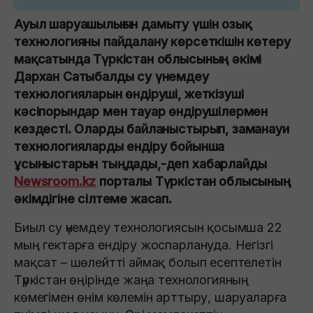
Ауыл шаруашылығын дамыту үшін озық
технологияны пайдалану көрсеткішін көтеру
мақсатында Түркістан облысының әкімі
Дархан Сатыбалды су үнемдеу
технологияларын өндіруші, жеткізуші
кәсіпорындар мен тауар өндірушілермен
кездесті. Оларды байланыстырып, заманауи
технологияларды ендіру бойынша
ұсыныстарын тыңдады,-деп хабарлайды
Newsroom.kz
порталы Түркістан облысының
әкімдігіне сілтеме жасап.
Биыл су үнемдеу технологиясын қосымша 22
мың гектарға ендіру жоспарлануда. Негізгі
мақсат – шөлейтті аймақ болып есептелетін
Түркістан өңірінде жаңа технологияның
көмегімен өнім көлемін арттыру, шаруаларға