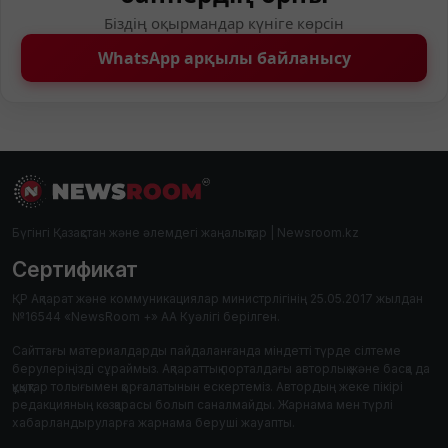
Біздің оқырмандар күніге көрсін
WhatsApp арқылы байланысу
Бүгінгі Қазақстан және әлемдегі жаңалықтар | Newsroom.kz
Сертификат
ҚР Ақпарат және коммуникациялар министрлігінің 25.05.2017 жылдан
№16544 «NewsRoom +» АА Куәлігі берілген.
Сайттағы материалдарды пайдаланғанда міндетті түрде сілтеме
берулеріңізді сұраймыз. Ақпараттық порталдағы авторлық және басқа да
құқықтар толығымен қорғалатынын ескертеміз. Автордың жеке пікірі
редакцияның көзқарасы болып саналмайды. Жарнама мен түрлі
хабарландыруларға жарнама беруші жауапты.