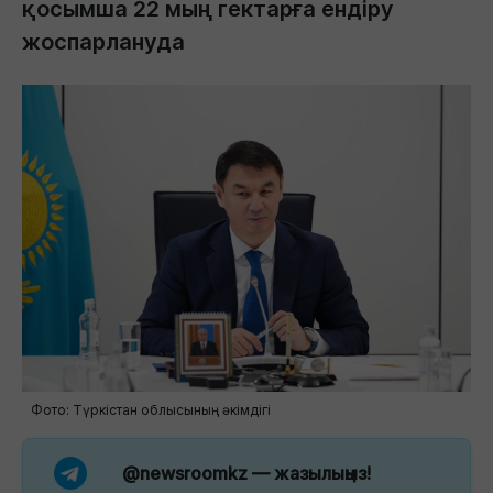
қосымша 22 мың гектарға ендіру
жоспарлануда
Фото: Түркістан облысының әкімдігі
@newsroomkz
— жазылыңыз!