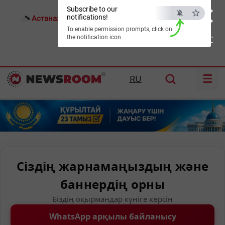
×
Subscribe to our
notifications!
Астана:
25°C
Алматы:
32°C
Шымкент:
37°C
To enable permission prompts, click on
the notification icon
ESC
☰
RU
Сіздің жарнамаңыздың және
баннердің орны
Біздің оқырмандар күніге көрсін
WhatsApp арқылы байланысу