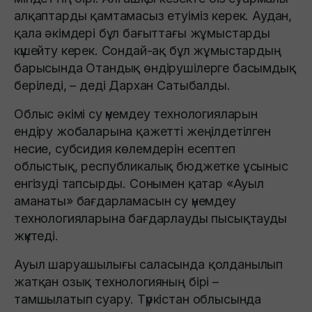
алқаптарды қамтамасыз етуіміз керек. Аудан,
қала әкімдері бұл бағыттағы жұмыстарды
күшейту керек. Сондай-ақ бұл жұмыстардың
барысында Отандық өндірушілерге басымдық
беріледі, – деді Дархан Сатыбалды.
Облыс әкімі су үнемдеу технологияларын
ендіру жобаларына қажетті жеңілдетілген
несие, субсидия көлемдерін есептеп
облыстық, республикалық бюджетке ұсыныс
енгізуді тапсырды. Сонымен қатар «Ауыл
аманаты» бағдарламасын су үнемдеу
технологияларына бағдарлауды пысықтауды
жүктеді.
Ауыл шаруашылығы саласында қолданылып
жатқан озық технологияның бірі –
тамшылатып суару. Түркістан облысында