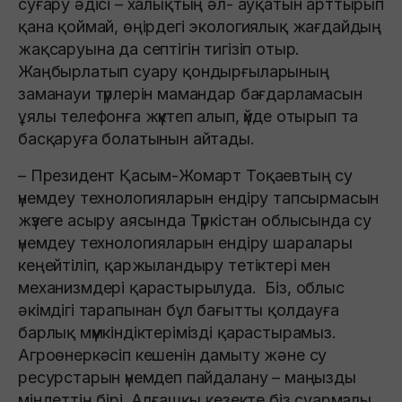
суғару әдісі – халықтың әл- ауқатын арттырып
қана қоймай, өңірдегі экологиялық жағдайдың
жақсаруына да септігін тигізіп отыр.
Жаңбырлатып суару қондырғыларының
заманауи түрлерін мамандар бағдарламасын
ұялы телефонға жүктеп алып, үйде отырып та
басқаруға болатынын айтады.
– Президент Қасым-Жомарт Тоқаевтың су
үнемдеу технологияларын ендіру тапсырмасын
жүзеге асыру аясында Түркістан облысында су
үнемдеу технологияларын ендіру шаралары
кеңейтіліп, қаржыландыру тетіктері мен
механизмдері қарастырылуда. Біз, облыс
әкімдігі тарапынан бұл бағытты қолдауға
барлық мүмкіндіктерімізді қарастырамыз.
Агроөнеркәсіп кешенін дамыту және су
ресурстарын үнемдеп пайдалану – маңызды
міндеттің бірі. Алғашқы кезекте біз суармалы