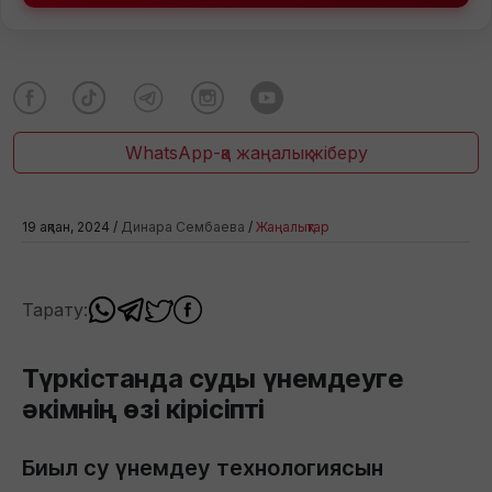
WhatsApp-қа жаңалық жіберу
19 ақпан, 2024 /
Динара Сембаева
/
Жаңалықтар
Тарату:
Түркістанда суды үнемдеуге
әкімнің өзі кірісіпті
Биыл су үнемдеу технологиясын