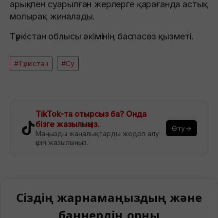
арықпен суарылған жерлерге қарағанда астық
молырақ жиналады.
Түркістан облысы әкімінің баспасөз қызметі.
#Түркістан
#Су
TikTok-та отырсыз ба? Онда
бізге жазылыңыз.
Өту→
Маңызды жаңалықтарды жедел алу
үшін жазылыңыз.
Сіздің жарнамаңыздың және
баннердің орны