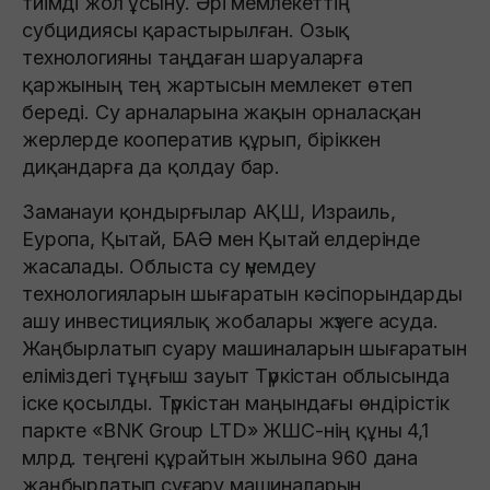
тиімді жол ұсыну. Әрі мемлекеттің
субцидиясы қарастырылған. Озық
технологияны таңдаған шаруаларға
қаржының тең жартысын мемлекет өтеп
береді. Су арналарына жақын орналасқан
жерлерде кооператив құрып, біріккен
диқандарға да қолдау бар.
Заманауи қондырғылар АҚШ, Израиль,
Еуропа, Қытай, БАӘ мен Қытай елдерінде
жасалады. Облыста су үнемдеу
технологияларын шығаратын кәсіпорындарды
ашу инвестициялық жобалары жүзеге асуда.
Жаңбырлатып суару машиналарын шығаратын
еліміздегі тұңғыш зауыт Түркістан облысында
іске қосылды. Түркістан маңындағы өндірістік
паркте «BNK Group LTD» ЖШС-нің құны 4,1
млрд. теңгені құрайтын жылына 960 дана
жаңбырлатып суғару машиналарын