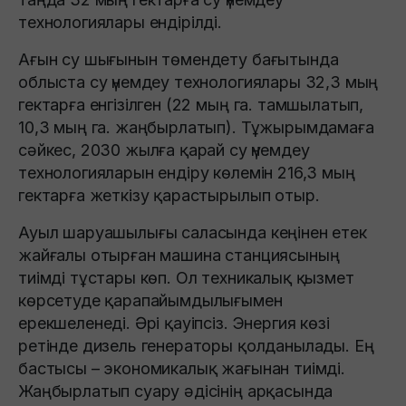
технологиялары ендірілді.
Ағын су шығынын төмендету бағытында
облыста су үнемдеу технологиялары 32,3 мың
гектарға енгізілген (22 мың га. тамшылатып,
10,3 мың га. жаңбырлатып). Тұжырымдамаға
сәйкес, 2030 жылға қарай су үнемдеу
технологияларын ендіру көлемін 216,3 мың
гектарға жеткізу қарастырылып отыр.
Ауыл шаруашылығы саласында кеңінен етек
жайғалы отырған машина станциясының
тиімді тұстары көп. Ол техникалық қызмет
көрсетуде қарапайымдылығымен
ерекшеленеді. Әрі қауіпсіз. Энергия көзі
ретінде дизель генераторы қолданылады. Ең
бастысы – экономикалық жағынан тиімді.
Жаңбырлатып суару әдісінің арқасында