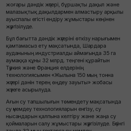
жоғары дәндік жүгері, бұршақты дақыл және
малазықтық дақылдармен алмастыру арқылы
ауыспалы егісті ендіру жұмыстары кеңінен
жүргізілуде.
Бұл бағытта дәндік жүгеріні өткізу нарығымен
қамтамасыз ету мақсатында, Шардара
ауданының индустриалды аймағында 35 га
аумаққа құны 32 млрд. теңгені құрайтын
Түркия және Франция елдерінің
технологиясымен «Жылына 150 мың тонна
жүгері дәнін терең өңдеу зауыты» жобасы
жүзеге асырылуда.
Ағын су тапшылығын төмендету мақсатында
су үнемдеу технологияларын енгізу, су
нысандарын қалпына келтіру және жаңа су
қоймаларын салу жұмыстары жүргізілуде. Бүгінгі
таңда 32 мың гектарға су үнемдеу