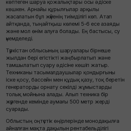
көптеген шаруа қожалықтары осы әдіске
көшкен. Арнайы құрылғылар арқылы
жасалатын бұл жүйенің тиімділігі көп. Атап
айтқанда, тыңайтқыш көлемі 5-6 есе азаяды
және мол өнім алуға болады. Ең бастысы, су
үнемделеді.
Түркістан облысының шаруалары бірнеше
жылдан бері егістікті жаңбырлатып және
тамшылатып суару әдісіне көшіп жатыр.
Техниканы тасымалдаушылар қондырғыны
іске қосу, бассейн мен құдық қазу, тоқ беретін
генераторды орнату секілді жұмыстарды
толық мойнына алады. Алып техника бір
жүргенде кемінде аумағы 500 метр жерді
суарады.
Облыстың оңтүстік өңірлерінде монодақылға
айналған мақта дақылын рентабельділігі