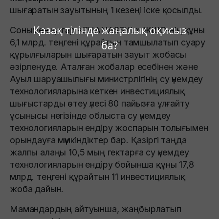
шығаратын зауытының 1 кезеңі іске қосылды.
Қазақ тілінде жаңалық оқисыз
Сонымен қатар «ZHANASSYL» ЖШС-нің құны
6,1 млрд. теңгені құрайтын тамшылатып суару
ба?
құрылғыларын шығаратын зауыт жобасы
әзірленуде. Аталған жобалар есебінен және
Ауыл шаруашылығы министрлігінің су үнемдеу
технологияларына кеткен инвестициялық
шығыстарды өтеу үлесі 80 пайызға ұлғайту
ұсынысы негізінде облыста су үнемдеу
технологияларын ендіру жоспарын толығымен
орындауға мүмкіндіктер бар. Қазіргі таңда
жалпы алаңы 10,5 мың гектарға су үнемдеу
технологияларын ендіру бойынша құны 17,8
млрд. теңгені құрайтын 11 инвестициялық
жоба дайын.
Мамандардың айтуынша, жаңбырлатып