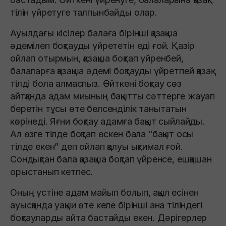
тілін үйретуге талпынбайды олар.
Ауылдағы кісілер балаға бірінші қазақша
әдемілеп боқтауды үйрететін еді ғой. Қазір
ойлап отырмын, қазақша боқтап үйренбей,
балаларға қазақша әдемі боқтауды үйретпей қазақ
тілді бола алмаспыз. Өйткені боқтау сөз
айтқанда адам миының бақытты сәттерге жауап
беретін тұсы өте белсенділік танытатын
көрінеді. Яғни боқтау адамға бақыт сыйлайды.
Ал өзге тілде боқтап өскен бала “бақыт осы
тілде екен” деп ойлап қалуы ықтимал ғой.
Сондықтан бала қазақша боқтап үйренсе, ешқашан
орыстанып кетпес.
Оның үстіне адам майып болып, ақыл есінен
ауысқанда уақыи өте келе бірінші ана тіліндегі
боқтауларды айта бастайды екен. Дәрігерлер