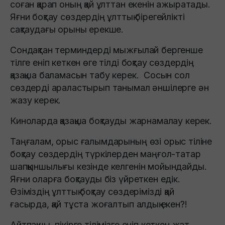
соған қарап оның қай ұлттан екенін ажыратады.
Яғни боқтау сөздердің ұлттық бірегейлікті
сақтаудағы орыны ерекше.
Сондақтан терминдерді мыжғылай бергенше
тілге еніп кеткен өге тілді боқтау сөздердің
қазақша баламасын табу керек. Сосын сол
сөздерді араластырып танымал әншілерге ән
жазу керек.
Киноларда қазақша боқтауды жарнамалау керек.
Таңғалам, орыс ғалымдарының өзі орыс тіліне
боқтау сөздердің түркілерден маңғол-татар
шапқыншылығы кезінде келгенін мойындайды.
Яғни оларға боқтауды біз үйреткен едік.
Өзіміздің ұлттық боқтау сөздерімізді қай
ғасырда, қай тұста жоғалтып алдық екен?!
Айтпақшы, пікірге тілімізге еніп кеткен жат