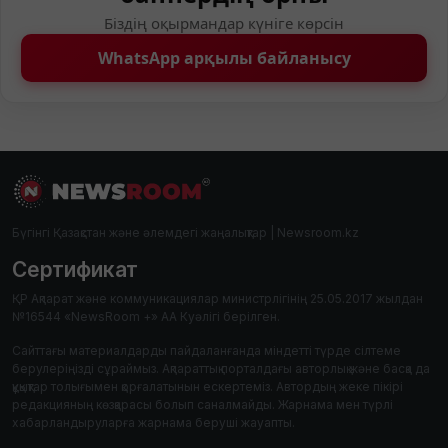
Біздің оқырмандар күніге көрсін
WhatsApp арқылы байланысу
Бүгінгі Қазақстан және әлемдегі жаңалықтар | Newsroom.kz
Сертификат
ҚР Ақпарат және коммуникациялар министрлігінің 25.05.2017 жылдан
№16544 «NewsRoom +» АА Куәлігі берілген.
Сайттағы материалдарды пайдаланғанда міндетті түрде сілтеме
берулеріңізді сұраймыз. Ақпараттық порталдағы авторлық және басқа да
құқықтар толығымен қорғалатынын ескертеміз. Автордың жеке пікірі
редакцияның көзқарасы болып саналмайды. Жарнама мен түрлі
хабарландыруларға жарнама беруші жауапты.