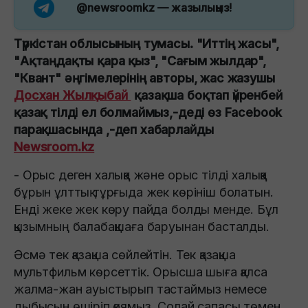
@newsroomkz
— жазылыңыз!
Түркістан облысының тумасы. "Иттің жасы",
"Ақтаңдақты қара қыз", "Сағым жылдар",
"Квант" әңгімелерінің авторы, жас жазушы
Досхан Жылқыбай
қазақша боқтап үйренбей
қазақ тілді ел болмаймыз,-деді өз Facebook
парақшасында ,-деп хабарлайды
Newsroom.kz
- Орыс деген халыққа және орыс тілді халыққа
бұрын ұлттық тұрғыда жек көрініш болатын.
Енді жеке жек көру пайда болды менде. Бұл
қызымның балабақшаға баруынан басталды.
Әсмә тек қазақша сөйлейтін. Тек қазақша
мультфильм көрсеттік. Орысша шыға қалса
жалма-жан ауыстырып тастаймыз немесе
дыбысын өшіріп қоямыз. Солай сапасы төмен