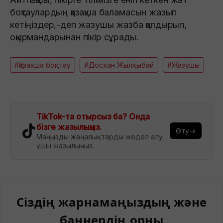
боқтаулардың қазақша баламасын жазып
кетіңіздер,-деп жазушы жазба қалдырып,
оқырмандарынан пікір сұрады.
#Қазақша боқтау
#Досхан Жылқыбай
#Жазушы
TikTok-та отырсыз ба? Онда
бізге жазылыңыз.
Өту→
Маңызды жаңалықтарды жедел алу
үшін жазылыңыз.
Сіздің жарнамаңыздың және
баннердің орны