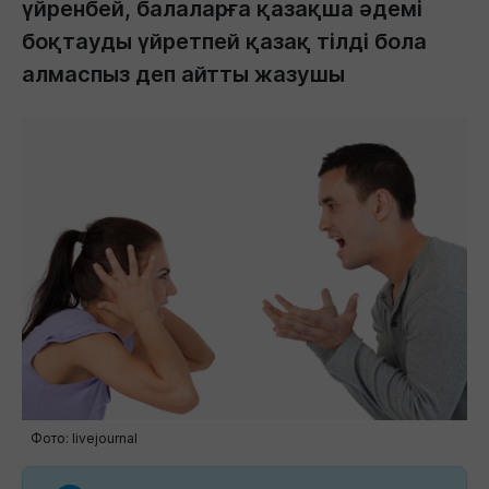
үйренбей, балаларға қазақша әдемі
боқтауды үйретпей қазақ тілді бола
алмаспыз деп айтты жазушы
Фото: livejournal