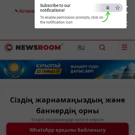
×
Subscribe to our
notifications!
Астана:
22°C
Алматы:
28°C
Шымкент:
31°C
To enable permission prompts, click on
the notification icon
ESC
☰
RU
Сіздің жарнамаңыздың және
баннердің орны
Біздің оқырмандар күніге көрсін
WhatsApp арқылы байланысу