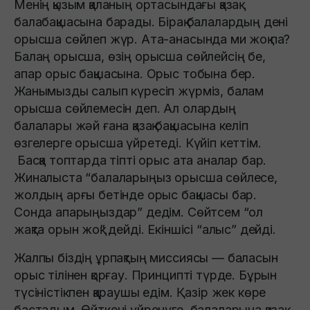
Менің қызым қаланың ортасындағы қазақ
балабақшасына барады. Бірақ балалардың дені
орысша сөйлеп жүр. Ата-анасында ми жоқ па?
Балаң орысша, өзің орысша сөйлейсің бе,
апар орыс бақшасына. Орыс тобына бер.
Жанымызды салып күресіп жүрміз, балам
орысша сөйлемесін деп. Ал олардың
балалары жәй ғана қазақ бақшасына келіп
өзгелерге орысша үйретеді. Күйіп кеттім.
Басқа топтарда тіпті орыс ата аналар бар.
Жиналыста “балаларыңыз орысша сөйлесе,
жолдың арғы бетінде орыс бақшасы бар.
Сонда апарыңыздар” дедім. Сөйтсем “ол
жақта орын жоқ” дейді. Екіншісі “алыс” дейді.
Жалпы біздің ұрпақтың миссиясы — баласын
орыс тілінен қорғау. Принципті түрде. Бұрын
түсіністікпен қараушы едім. Қазір жек көре
бастадым. Өйткені үйренуге, балаларына қазақ