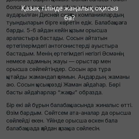
болса да қазақша мультфильмдер, қазақша
Қазақ тілінде жаңалық оқисыз
аударылған Дисней сияқты компаниялардың
ба?
туындыларын бірге көретін едік. Балабақшаға
барды. 5-6 айдан кейін қызым орысша
араластыра бастады. Сосын айтатын
ертегілерімдегі антогонистерді ауыстыра
бастадым. Менің ертегімдегі негізгі Әсмәнің
немесе адамның жауы — орыстар мен
орысша сөйлейтіндер. Сосын ара тұра
қытайды жамандап қоямын. Аңдардың жаманы
аю. Сосын қысық көзді Жаман айдаһар. Бөрі
басты айдаһарлар “жақсы” образда.
Бір екі ай бұрын балабақшасында жиналыс өтті.
Өзім бардым. Сөйтсем ата-аналар да орысша
сөйлейді екен. Үйінде орысша өскен бала
балабақшада қайдан қазақша сөйлесін.