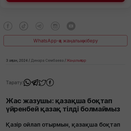
WhatsApp-қа жаңалық жіберу
3 ақпан, 2024 /
Динара Сембаева
/
Жаңалықтар
Тарату:
Жас жазушы: қазақша боқтап
үйренбей қазақ тілді болмаймыз
Қазір ойлап отырмын, қазақша боқтап