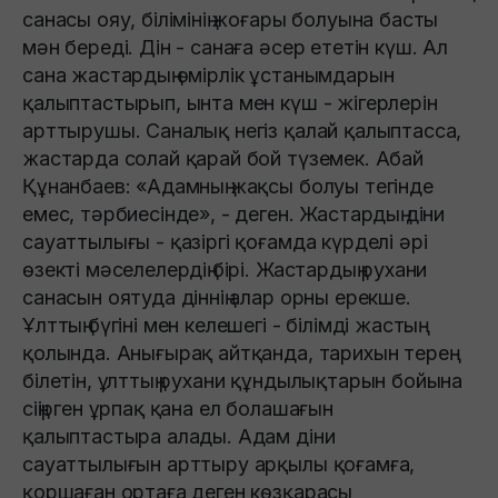
санасы ояу, білімінің жоғары болуына басты
мән береді. Дін - санаға әсер ететін күш. Ал
сана жастардың өмірлік ұстанымдарын
қалыптастырып, ынта мен күш - жігерлерін
арттырушы. Саналық негіз қалай қалыптасса,
жастарда солай қарай бой түземек. Абай
Құнанбаев: «Адамның жақсы болуы тегінде
емес, тәрбиесінде», - деген. Жастардың діни
сауаттылығы - қазіргі қоғамда күрделі әрі
өзекті мәселелердің бірі. Жастардың рухани
санасын оятуда діннің алар орны ерекше.
Ұлттың бүгіні мен келешегі - білімді жастың
қолында. Анығырақ айтқанда, тарихын терең
білетін, ұлттың рухани құндылықтарын бойына
сіңірген ұрпақ қана ел болашағын
қалыптастыра алады. Адам діни
сауаттылығын арттыру арқылы қоғамға,
қоршаған ортаға деген көзқарасы