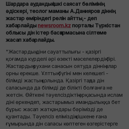
Шардара аудандық ішкі саясат бөлімінің
әдіскері, теолог маманы А.Данияров діннің
жастар өміріндегі рөлін айтты,- деп
хабарлайды
newsroom.kz
порталы Түркістан
облысы дін істер басқармасына сілтеме
жасап хабарлайды.
"Жастардың діни сауаттылығы - қазіргі
қоғамда күрделі әрі өзекті мәселелердің бірі.
Жастардың рухани санасын оятуда діннің алар
орны ерекше. Ұлттың бүгіні мен келешегі -
білімді жастың қолында. Қазіргі таңда дін
саласында да білімді де білікті болғанға не
жетсін. Өйткені тәуелсіздіктің арқасында ислам
діні өркендеп, жастарымыз имандылыққа бет
бұрыс жасап жатқандары бәрімізді де
қуантады. Тәуелсіз еліміздің кішкене ғана
ғұмырында дін саласы көптеген өзгерістерге