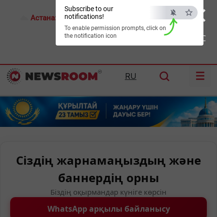
×
Subscribe to our
notifications!
Астана:
28°C
Алматы:
31°C
Шымкент:
37°C
To enable permission prompts, click on
the notification icon
ESC
☰
RU
Сіздің жарнамаңыздың және
баннердің орны
Біздің оқырмандар күніге көрсін
WhatsApp арқылы байланысу