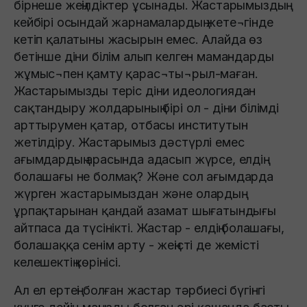
бірнеше жеңілдіктер ұсынады. Жастарымыздың
кейбірі осындай жарнамалардың жете¬гінде
кетіп қалатыны жасырын емес. Алайда өз
бетінше діни білім алып келген мамандарды
жұмыс¬пен қамту қарас¬ты¬рыл-маған.
Жастарымызды теріс діни идеологиядан
сақтандыру жолдарының бірі ол - діни білімді
арттырумен қатар, отбасы институтын
жетілдіру. Жастарымыз дәстүрлі емес
ағымдардың арасында адасып жүрсе, елдің
болашағы не болмақ? Және сол ағымдарда
жүрген жастарымыздан және олардың
ұрпақтарынан қандай азамат шығатындығы
айтпаса да түсінікті. Жастар - елдің болашағы,
болашаққа сенім арту - жеңісті де жемісті
келешектің көрінісі.
Ал ел ертеңі болған жастар тәрбиесі бүгінгі