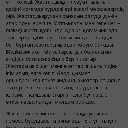
еніп келеді. Жастардың діни сауаттылығы -
қазіргі қоғамда күрделі әрі өзекті мәселелердің
бірі. Жастардың рухани санасын оятуда діннің
алар орны ерекше. Ұлттың бүгіні мен келешегі -
білімді жастың қолында. Қазіргі қоғамымызда
жастардың діни сауаттылығын дінге жаңадан
бет бұрған жастарымыздан көруге болады.
Біздің мемлекетіміз зайырлы дін болғанымен
енді дінімзге кең еркіндік беріп жатыр.
Жастарымыз шет мемлекеттерге шығып діни
ілім алып, елге келіп, белді қызмет
орындарында лауазымды қызметтер атқарып
жатыр. Біз өмір сүріп жатқан күрделі әрі
қарама - қайшылықтарға толы бұл ғасыр
өткен ғасырлардан мүлдем ерекше.
Жастар бір мемлекеттің ертеңгі құрушысына
немесе бұзушысына айналады. Бір ұлттың ұлт
болып қалуына кепіл тұлғалар. Жүрегінде