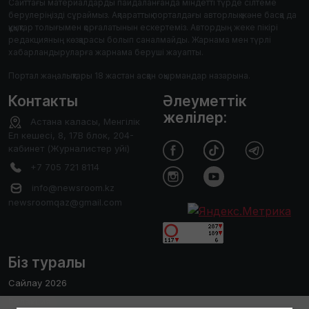
Сайттағы материалдарды пайдаланғанда міндетті түрде сілтеме
берулеріңізді сұраймыз. Ақпараттық порталдағы авторлық және басқа да
құқықтар толығымен қорғалатынын ескертеміз. Автордың жеке пікірі
редакцияның көзқарасы болып саналмайды. Жарнама мен түрлі
хабарландыруларға жарнама беруші жауапты.
Портал жаңалықтары 18 жастан асқан оқырмандар назарына.
Контакты
Әлеуметтік
желілер:
Астана каласы, Менгілік
Ел кешесі, 8, 17В блок, 204-
кабинет (Журналистер уйі)
+7 705 721 8114
info@newsroom.kz
newsroomqaz@gmail.com
Біз туралы
Сайлау 2026
Редакция