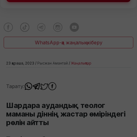
WhatsApp-қа жаңалық жіберу
23 қараша, 2023 /
Рысжан Амантай
/
Жаңалықтар
Тарату:
Шардара аудандық теолог
маманы діннің жастар өміріндегі
рөлін айтты