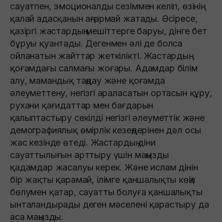
сауатпен, эмоционалды сезіммен келіп, өзінің
қалай адасқанын аңғармай жатады. Әсіресе,
қазіргі жастардың мешіттерге баруы, дінге бет
бұруы қуантады. Дегенмен әлі де болса
ойланатын жайттар жеткілікті. Жастардың
қоғамдағы салмағы жоғары. Адамдар білім
алу, мамандық таңдау және қоғамда
әлеуметтену, негізгі араласатын ортасын құру,
рухани қағидаттар мен бағдарын
қалыптастыру секілді негізгі әлеуметтік және
демографиялық өмірлік кезеңдерінен дәл осы
жас кезінде өтеді. Жастардың діни
сауаттылығын арттыру үшін маңызды
қадамдар жасалуы керек. Және ислам дінін
бір жақты қарамай, ілімге қаншалықты көңіл
бөлумен қатар, сауатты болуға қаншалықты
ынталандырады деген мәселені қарастыру да
аса маңызды.