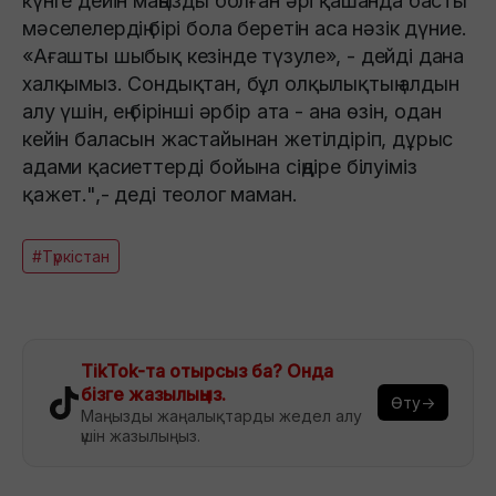
күнге дейін маңызды болған әрі қашанда басты
мәселелердің бірі бола беретін аса нәзік дүние.
«Ағашты шыбық кезінде түзуле», - дейді дана
халқымыз. Сондықтан, бұл олқылықтың алдын
алу үшін, ең бірінші әрбір ата - ана өзін, одан
кейін баласын жастайынан жетілдіріп, дұрыс
адами қасиеттерді бойына сіңдіре білуіміз
қажет.",- деді теолог маман.
#Түркістан
TikTok-та отырсыз ба? Онда
бізге жазылыңыз.
Өту→
Маңызды жаңалықтарды жедел алу
үшін жазылыңыз.