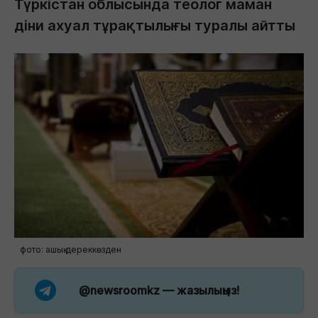
Түркістан облысында теолог маман
діни ахуал тұрақтылығы туралы айтты
фото: ашық дереккөзден
@newsroomkz
— жазылыңыз!