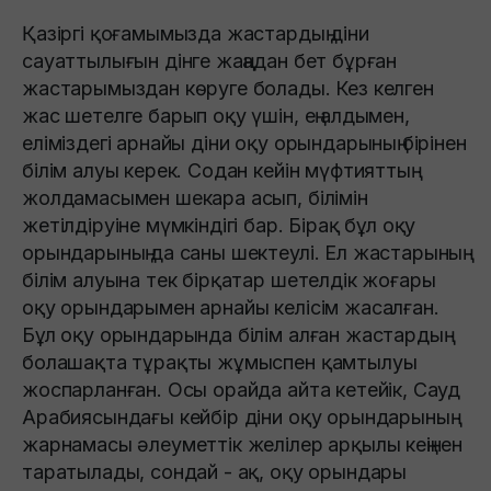
Қазіргі қоғамымызда жастардың діни
сауаттылығын дінге жаңадан бет бұрған
жастарымыздан көруге болады. Кез келген
жас шетелге барып оқу үшін, ең алдымен,
еліміздегі арнайы діни оқу орындарының бірінен
білім алуы керек. Содан кейін мүфтияттың
жолдамасымен шекара асып, білімін
жетілдіруіне мүмкіндігі бар. Бірақ бұл оқу
орындарының да саны шектеулі. Ел жастарының
білім алуына тек бірқатар шетелдік жоғары
оқу орындарымен арнайы келісім жасалған.
Бұл оқу орындарында білім алған жастардың
болашақта тұрақты жұмыспен қамтылуы
жоспарланған. Осы орайда айта кетейік, Сауд
Арабиясындағы кейбір діни оқу орындарының
жарнамасы әлеуметтік желілер арқылы кеңінен
таратылады, сондай - ақ, оқу орындары