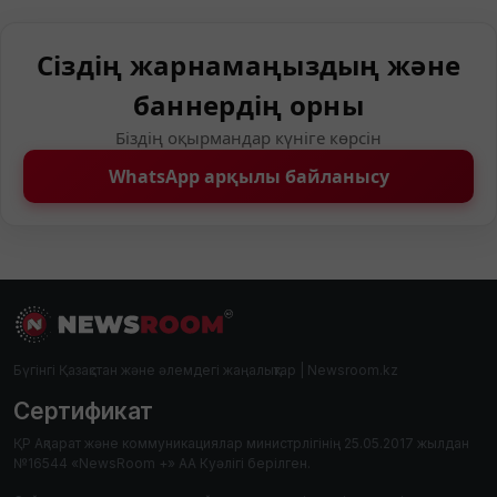
Сіздің жарнамаңыздың және
баннердің орны
Біздің оқырмандар күніге көрсін
WhatsApp арқылы байланысу
Бүгінгі Қазақстан және әлемдегі жаңалықтар | Newsroom.kz
Сертификат
ҚР Ақпарат және коммуникациялар министрлігінің 25.05.2017 жылдан
№16544 «NewsRoom +» АА Куәлігі берілген.