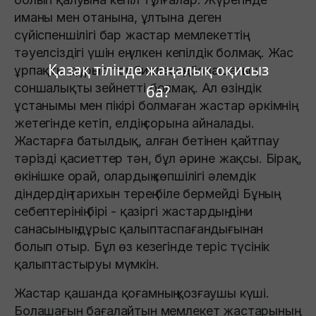
иманы мен отанына, ұлтына деген
сүйіспеншілігі бар жастар мемлекеттің
тәуелсіздігі үшін ең үлкен кепілдік болмақ. Жас
Қазақ тілінде жаңалық оқисыз
ұрпақты дұрыс тәрбиелесең, болашағың
соншалықты зейнетті болмақ. Ал өзіндік
ба?
ұстанымы мен пікірі болмаған жастар әркімнің
жетегінде кетіп, елдің сорына айналады.
Жастарға батылдық, алған бетінен қайтпау
тәрізді қасиеттер тəн, бұл әрине жақсы. Бірақ,
өкінішке орай, олардың көпшілігі əлемдік
діндердің тарихын терең біле бермейді Бұның
себептерінің бірі - қазіргі жастардың діни
санасының дұрыс қалыптаспағандығынан
болып отыр. Бұл өз кезегінде теріс түсінік
қалыптастыруы мүмкін.
Жастар қашанда қоғамның қозғаушы күші.
Болашағын бағалайтын мемлекет жастарының