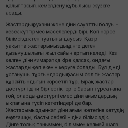
қалыптасып, кемелдену құбылысы жүзеге
асады.
Жастардың рухани және діни сауатты болуы -
кезек күттірмес мәселелердің бірі. Көп нәрсе
білімсіздіктен туатыны даусыз. Қазіргі
уақытта жастарымыздың дінге деген
қызығушылығы жыл сайын артып келеді. Кез
келген діни ғимаратқа кіре қалсақ, ондағы
жастардың көп екенін көруге болады. Бұл дінді
ұстанушы тұрғындардың басым бөлігін жастар
құрайтындығын көрсетіп тұр. Бірақ жастар
дәстүрлі діни бірлестіктерге барып тұрса ғана
ғой, олардың дәстүрлі емес діни ағымдардың
ықпалына түсіп кететіндері де бар.
Жастарымыздың жат діни ағым жетегіне кетудің
ең алғашқы, басты себебі - діни білімсіздік.
Дінге толық таныммен, біліммен келмей шала