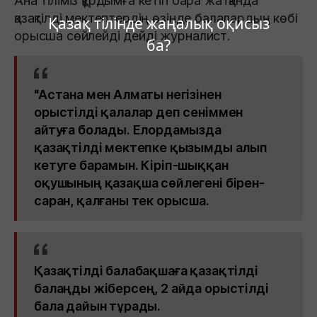
Ана тіліміз құрдымға кетіп бара жатқанда
қазақтілді мектептердің өзінде балалардың көбі
Қазақ тілінде жаңалық оқисыз
орысша сөйлейді дейді журналист.
ба?
"Астана мен Алматы негізінен
орыстілді қалалар деп сеніммен
айтуға болады. Елордамызда
қазақтілді мектепке қызымды алып
кетуге барамын. Кіріп-шыққан
оқушының қазақша сөйлегені бірен-
саран, қалғаны тек орысша.
Қазақтілді балабақшаға қазақтілді
балаңды жіберсең, 2 айда орыстілді
бала дайын тұрады.