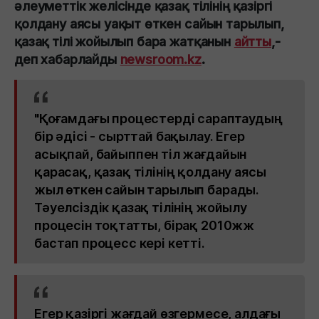
әлеуметтік желісінде қазақ тілінің қазіргі
қолдану аясы уақыт өткен сайын тарылып,
қазақ тілі жойылып бара жатқанын
айтты
,-
деп хабарлайды
newsroom.kz
.
"Қоғамдағы процестерді сараптаудың
бір әдісі - сырттай бақылау. Егер
асықпай, байыппен тіл жағдайын
қарасақ, қазақ тілінің қолдану аясы
жыл өткен сайын тарылып барады.
Тәуелсіздік қазақ тілінің жойылу
процесін тоқтатты, бірақ 2010жж
бастап процесс кері кетті.
Егер қазіргі жағдай өзгермесе, алдағы