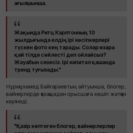
ағылшынша.
Жақында Ритц Карлтонның 10
жылдығында елдің ірі кәсіпкерлері
түскен фото кең тарады. Солар өзара
қай тілде сөйлесті деп ойлайсыз?
Жауабын сезесіз. Ірі капитал қашанда
тренд туғызады."
Нұрмұхамед Байғараевтың айтуынша, блогер,
вайнерлерде қазақшадан орысшаға көшіп жатқан
көрінеді.
"Қазір көптеген блогер, вайнерлерлер