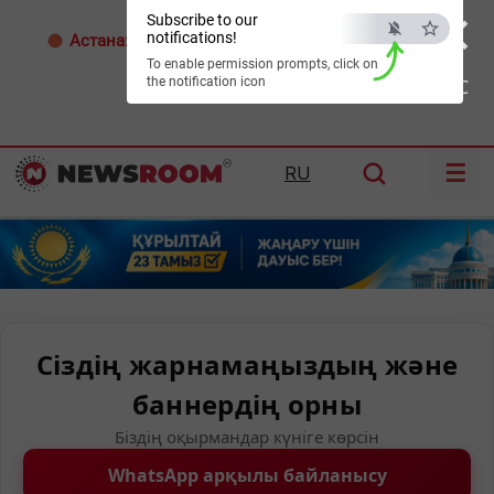
×
Subscribe to our
notifications!
Астана:
25°C
Алматы:
35°C
Шымкент:
38°C
To enable permission prompts, click on
the notification icon
ESC
☰
RU
Сіздің жарнамаңыздың және
баннердің орны
Біздің оқырмандар күніге көрсін
WhatsApp арқылы байланысу