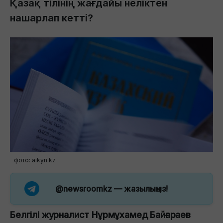
Қазақ тілінің жағдайы неліктен
нашарлап кетті?
фото: aikyn.kz
@newsroomkz
— жазылыңыз!
Белгілі журналист Нұрмұхамед Байғараев