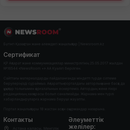
Бүгінгі Қазақстан және әлемдегі жаңалықтар | Newsroom.kz
Сертификат
ҚР Ақпарат және коммуникациялар министрлігінің 25.05.2017 жылдан
№16544 «NewsRoom +» АА Куәлігі берілген.
Сайттағы материалдарды пайдаланғанда міндетті түрде сілтеме
берулеріңізді сұраймыз. Ақпараттық порталдағы авторлық және басқа да
құқықтар толығымен қорғалатынын ескертеміз. Автордың жеке пікірі
редакцияның көзқарасы болып саналмайды. Жарнама мен түрлі
хабарландыруларға жарнама беруші жауапты.
Портал жаңалықтары 18 жастан асқан оқырмандар назарына.
Контакты
Әлеуметтік
желілер:
Астана каласы, Менгілік