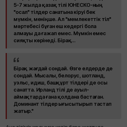
5-7 жылда қазақ тілі ЮНЕСКО-ның
"осал" тілдер санатына кіруі бек
мүмкін, меніңше. Ал "мемлекеттік тіл"
мәртебесі бұған еш кедергі бола
алмауы да ғажап емес. Мүмкін емес
сияқты көрінеді. Бірақ...
Бірақ жағдай сондай. Өзге елдерде де
сондай. Мысалы, белорус, шотланд,
уэльс, идиш, башқұрт тілдері де осы
санатта. Ирланд тілі де ауыл-
аймақтарда ғана қолдана бастаған.
Доминант тілдер ығысытырып тастап
жатыр."