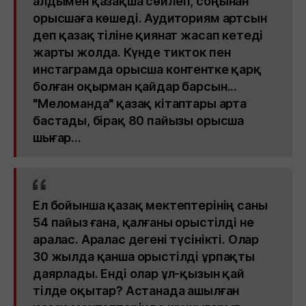
алдымен қазақша сөйлеп, соңынан
орысшаға көшеді. Аудиториям артсын
деп қазақ тіліне қиянат жасап кетеді
жарты жолда. Күнде тикток пен
инстаграмда орысша контентке қарқ
болған оқырман қайдар барсын...
"Меломанда" қазақ кітаптары арта
бастады, бірақ 80 пайызы орысша
шығар...
Ел бойынша қазақ мектептерінің саны
54 пайыз ғана, қалғаны орыстілді не
аралас. Аралас дегені түсінікті. Олар
30 жылда қанша орыстілді ұрпақты
даярлады. Енді олар ұл-қызын қай
тілде оқытар? Астанада ашылған