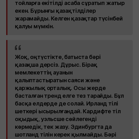
тойларға екітілді асаба сұратып жатыр
екен. Бұрынғы қазақтілділер
жарамайды. Келген қазақтар түсінбей
қалуы мүмкін.
Жоқ, оңтүстікте, батыста бәрі
қазақша дерсіз. Дұрыс. Бірақ
мемлекеттің ауанын
қалыптастыратын саяси және
қаржылық орталық. Осы жерде
басталған тренд елге тез тарайды. Бұл
басқа елдерде де солай. Ирланд тілі
шеткері ысырылғандай. Кардифте тіл
оқыдық, уэльсше сөйлегенді
көрмедік, тек жазу. Эдинбургта да
шотланд тілін керек қылмайды. Бәрі