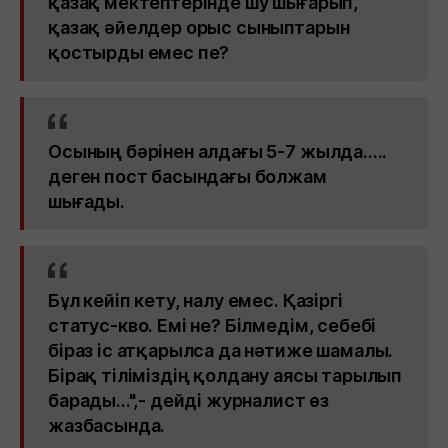
қазақ мектептерінде шу шығарып,
қазақ әйелдер орыс сыныптарын
қостырды емес пе?
Осының бәрінен алдағы 5-7 жылда.....
деген пост басындағы болжам
шығады.
Бұл кейіп кету, налу емес. Қазіргі
статус-кво. Емі не? Білмедім, себебі
біраз іс атқарылса да нәтиже шамалы.
Бірақ тіліміздің қолдану аясы тарылып
барады...",- дейді журналист өз
жазбасында.