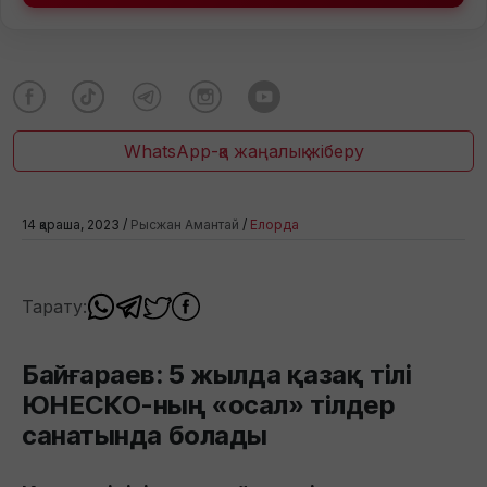
WhatsApp-қа жаңалық жіберу
14 қараша, 2023 /
Рысжан Амантай
/
Елорда
Тарату:
Байғараев: 5 жылда қазақ тілі
ЮНЕСКО-ның «осал» тілдер
санатында болады