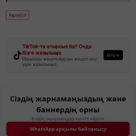
#қазақ тілі
TikTok-та отырсыз ба? Онда
бізге жазылыңыз.
Өту→
Маңызды жаңалықтарды жедел алу
үшін жазылыңыз.
Сіздің жарнамаңыздың және
баннердің орны
Біздің оқырмандар күніге көрсін
WhatsApp арқылы байланысу