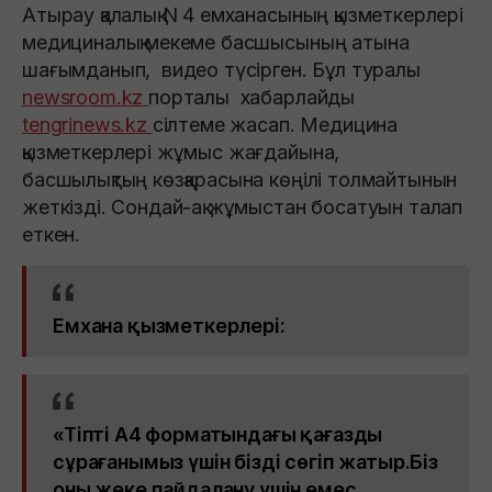
Атырау қалалық N 4 емханасының қызметкерлері
медициналық мекеме басшысының атына
шағымданып, видео түсірген. Бұл туралы
newsroom.kz
порталы хабарлайды
tengrinews.kz
сілтеме жасап. Медицина
қызметкерлері жұмыс жағдайына,
басшылықтың көзқарасына көңілі толмайтынын
жеткізді. Сондай-ақ жұмыстан босатуын талап
еткен.
Емхана қызметкерлері:
«Тіпті А4 форматындағы қағазды
сұрағанымыз үшін бізді сөгіп жатыр.Біз
оны жеке пайдалану үшін емес,