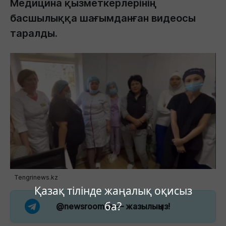
Медицина қызметкерлерінің
басшылыққа шағымданған видеосы
таралды.
Tengrinews.kz
Қазақ тілінде жаңалық оқисыз
ба?
@newsroomkz
— жазылыңыз!