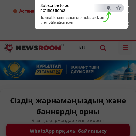
×
Subscribe to our
notifications!
Астана:
32°C
Алматы:
35°C
Шымкент:
36°C
To enable permission prompts, click on
the notification icon
ESC
☰
RU
Сіздің жарнамаңыздың және
баннердің орны
Біздің оқырмандар күніге көрсін
WhatsApp арқылы байланысу