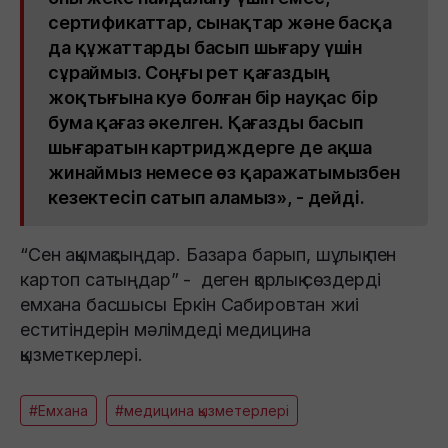
сертификаттар, сынақтар және басқа
да құжаттарды басып шығару үшін
сұраймыз. Соңғы рет қағаздың
жоқтығына куә болған бір науқас бір
бума қағаз әкелген. Қағазды басып
шығаратын картридждерге де ақша
жинаймыз немесе өз қаражатымызбен
кезектесіп сатып аламыз», - дейді.
“Сен ақымақсыңдар. Базара барып, шұлық пен
картоп сатыңдар” - деген қорлық сөздерді
емхана басшысы Еркін Сабировтан жиі
еститіндерін мәлімдеді медицина
қызметкерлері.
#Емхана
#медицина қызметерлері