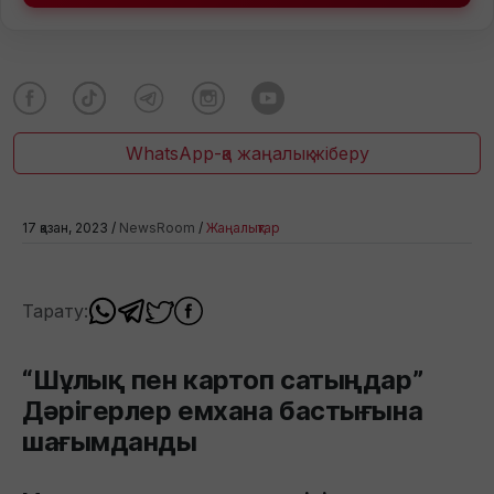
WhatsApp-қа жаңалық жіберу
17 қазан, 2023 /
NewsRoom
/
Жаңалықтар
Тарату:
“Шұлық пен картоп сатыңдар”
Дәрігерлер емхана бастығына
шағымданды