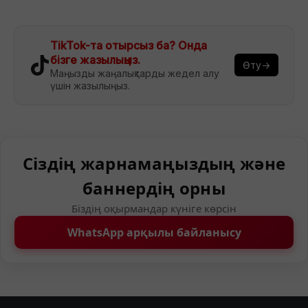
TikTok-та отырсыз ба? Онда
бізге жазылыңыз.
Өту→
Маңызды жаңалықтарды жедел алу
үшін жазылыңыз.
Сіздің жарнамаңыздың және
баннердің орны
Біздің оқырмандар күніге көрсін
WhatsApp арқылы байланысу