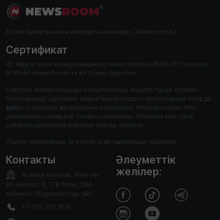
Бүгінгі Қазақстан және әлемдегі жаңалықтар | Newsroom.kz
Сертификат
ҚР Ақпарат және коммуникациялар министрлігінің 25.05.2017 жылдан
№16544 «NewsRoom +» АА Куәлігі берілген.
Сайттағы материалдарды пайдаланғанда міндетті түрде сілтеме
берулеріңізді сұраймыз. Ақпараттық порталдағы авторлық және басқа да
құқықтар толығымен қорғалатынын ескертеміз. Автордың жеке пікірі
редакцияның көзқарасы болып саналмайды. Жарнама мен түрлі
хабарландыруларға жарнама беруші жауапты.
Портал жаңалықтары 18 жастан асқан оқырмандар назарына.
Контакты
Әлеуметтік
желілер:
Астана каласы, Менгілік
Ел кешесі, 8, 17В блок, 204-
кабинет (Журналистер уйі)
+7 705 721 8114