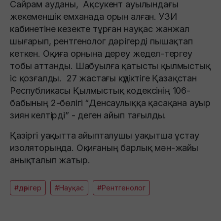
Сайрам ауданы, Ақсукент ауылындағы
жекеменшік емханада орын алған. УЗИ
кабинетіне кезекте тұрған науқас жанжал
шығарып, рентгенолог дәрігерді пышақтап
кеткен. Оқиға орнына дереу жедел-тергеу
тобы аттанды. Шабуылға қатысты қылмыстық
іс қозғалды. 27 жастағы күдіктіге Қазақстан
Республикасы Қылмыстық кодексінің 106-
бабының 2-бөлігі “Денсаулыққа қасақана ауыр
зиян келтірді” - деген айып тағылды.
Қазіргі уақытта айыпталушы уақытша ұстау
изоляторында. Оқиғаның барлық мән-жайы
анықталып жатыр.
#дәрігер
#Науқас
#Рентгенолог