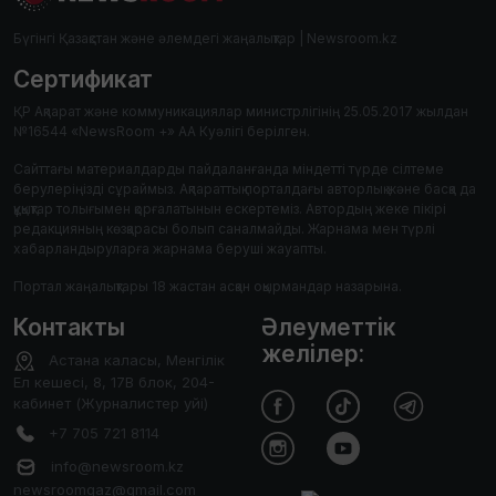
Бүгінгі Қазақстан және әлемдегі жаңалықтар | Newsroom.kz
Сертификат
ҚР Ақпарат және коммуникациялар министрлігінің 25.05.2017 жылдан
№16544 «NewsRoom +» АА Куәлігі берілген.
Сайттағы материалдарды пайдаланғанда міндетті түрде сілтеме
берулеріңізді сұраймыз. Ақпараттық порталдағы авторлық және басқа да
құқықтар толығымен қорғалатынын ескертеміз. Автордың жеке пікірі
редакцияның көзқарасы болып саналмайды. Жарнама мен түрлі
хабарландыруларға жарнама беруші жауапты.
Портал жаңалықтары 18 жастан асқан оқырмандар назарына.
Контакты
Әлеуметтік
желілер:
Астана каласы, Менгілік
Ел кешесі, 8, 17В блок, 204-
кабинет (Журналистер уйі)
+7 705 721 8114
info@newsroom.kz
newsroomqaz@gmail.com