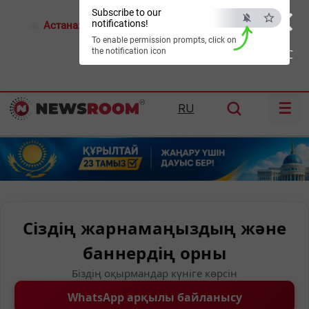
×
Subscribe to our
notifications!
Астана:
18°C
Алматы:
22°C
Шымкент:
27°C
To enable permission prompts, click on
the notification icon
ESC
☰
RU
Сіздің жарнамаңыздың және
баннердің орны
Біздің оқырмандар күніге көрсін
WhatsApp арқылы байланысу