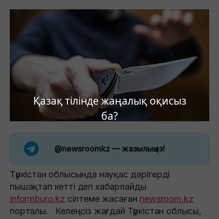
Қазақ тілінде жаңалық оқисыз
ба?
@newsroomkz
— жазылыңыз!
Түркістан облысында науқас дәрігерді
пышақтап кетті деп хабарлайды
informburo.kz
сілтеме жасаған
newsroom.kz
порталы. Келеңсіз жағдай Түркістан облысы,