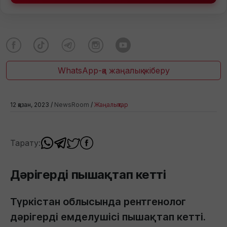
WhatsApp-қа жаңалық жіберу
12 қазан, 2023 /
NewsRoom
/
Жаңалықтар
Тарату:
Дәрігерді пышақтап кетті
Түркістан облысында рентгенолог
дәрігерді емделушісі пышақтап кетті.