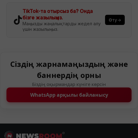
TikTok-та отырсыз ба? Онда
бізге жазылыңыз.
Өту→
Маңызды жаңалықтарды жедел алу
үшін жазылыңыз.
Сіздің жарнамаңыздың және
баннердің орны
Біздің оқырмандар күніге көрсін
WhatsApp арқылы байланысу