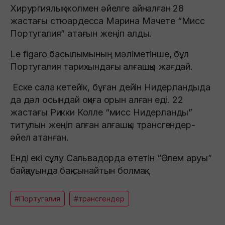
Хирургиялық жолмен әйелге айналған 28
жастағы стюардесса Марина Мачете “Мисс
Португалия” атағын жеңіп алды.
Le figaro басылымының мәліметінше, бұл
Португалия тарихындағы алғашқы жағдай.
Еске сала кетейік, бұған дейін Нидерландыда
да дәл осындай оқиға орын алған еді. 22
жастағы Рикки Колле “мисс Нидерланды”
титулын жеңіп алған алғашқы трансгендер-
әйел атанған.
Енді екі сұлу Сальвадорда өтетін “Әлем аруы”
байқауында бақ сынайтын болмақ.
#Португалия
#трансгендер