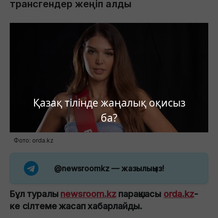
трансгендер жеңіп алды
Қазақ тілінде жаңалық оқисыз
ба?
Фото: orda.kz
@newsroomkz
— жазылыңыз!
Бұл туралы
newsroom.kz
парақшасы
orda.kz
-
ке
сілтеме жасап хабарлайды.