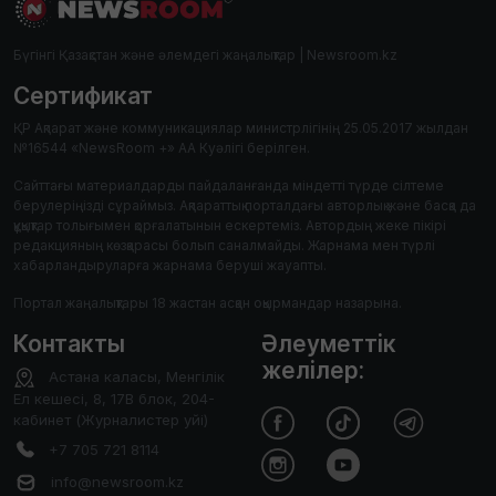
Бүгінгі Қазақстан және әлемдегі жаңалықтар | Newsroom.kz
Сертификат
ҚР Ақпарат және коммуникациялар министрлігінің 25.05.2017 жылдан
№16544 «NewsRoom +» АА Куәлігі берілген.
Сайттағы материалдарды пайдаланғанда міндетті түрде сілтеме
берулеріңізді сұраймыз. Ақпараттық порталдағы авторлық және басқа да
құқықтар толығымен қорғалатынын ескертеміз. Автордың жеке пікірі
редакцияның көзқарасы болып саналмайды. Жарнама мен түрлі
хабарландыруларға жарнама беруші жауапты.
Портал жаңалықтары 18 жастан асқан оқырмандар назарына.
Контакты
Әлеуметтік
желілер:
Астана каласы, Менгілік
Ел кешесі, 8, 17В блок, 204-
кабинет (Журналистер уйі)
+7 705 721 8114
info@newsroom.kz