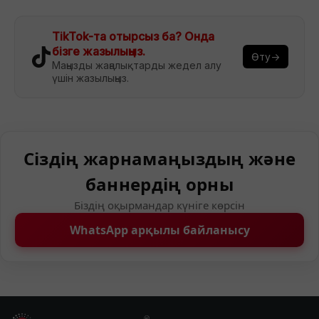
TikTok-та отырсыз ба? Онда
бізге жазылыңыз.
Өту→
Маңызды жаңалықтарды жедел алу
үшін жазылыңыз.
Сіздің жарнамаңыздың және
баннердің орны
Біздің оқырмандар күніге көрсін
WhatsApp арқылы байланысу