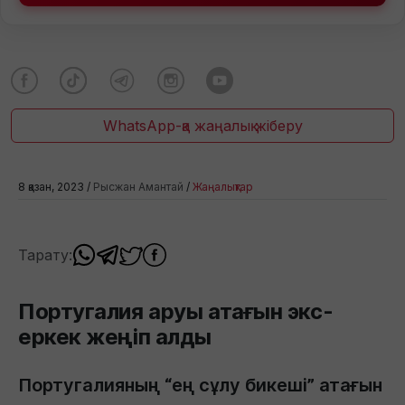
WhatsApp-қа жаңалық жіберу
8 қазан, 2023 /
Рысжан Амантай
/
Жаңалықтар
Тарату:
Португалия аруы атағын экс-
еркек жеңіп алды
Португалияның “ең сұлу бикеші” атағын