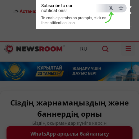
×
Subscribe to our
notifications!
Астана:
26°C
Алматы:
30°C
Шымкент:
37°C
To enable permission prompts, click on
the notification icon
ESC
☰
RU
Сіздің жарнамаңыздың және
баннердің орны
Біздің оқырмандар күніге көрсін
WhatsApp арқылы байланысу