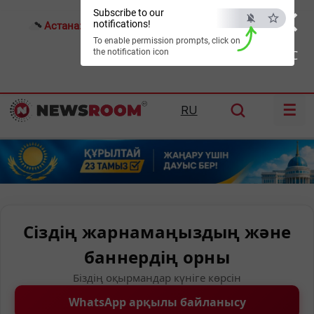
×
Subscribe to our
notifications!
Астана:
25°C
Алматы:
31°C
Шымкент:
36°C
To enable permission prompts, click on
the notification icon
ESC
☰
RU
Сіздің жарнамаңыздың және
баннердің орны
Біздің оқырмандар күніге көрсін
WhatsApp арқылы байланысу