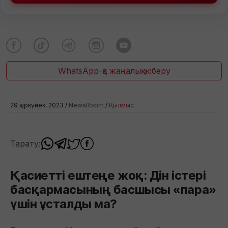
WhatsApp-қа жаңалық жіберу
29 қыркүйек, 2023 /
NewsRoom
/
Қылмыс
Тарату:
Қасиетті ештеңе жоқ: Дін істері
басқармасының басшысы «пара»
үшін ұсталды ма?