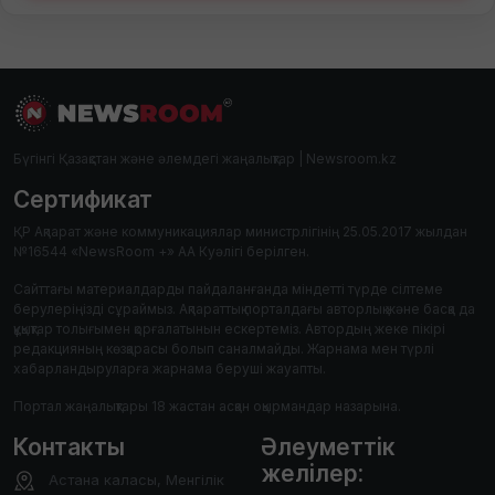
Бүгінгі Қазақстан және әлемдегі жаңалықтар | Newsroom.kz
Сертификат
ҚР Ақпарат және коммуникациялар министрлігінің 25.05.2017 жылдан
№16544 «NewsRoom +» АА Куәлігі берілген.
Сайттағы материалдарды пайдаланғанда міндетті түрде сілтеме
берулеріңізді сұраймыз. Ақпараттық порталдағы авторлық және басқа да
құқықтар толығымен қорғалатынын ескертеміз. Автордың жеке пікірі
редакцияның көзқарасы болып саналмайды. Жарнама мен түрлі
хабарландыруларға жарнама беруші жауапты.
Портал жаңалықтары 18 жастан асқан оқырмандар назарына.
Контакты
Әлеуметтік
желілер:
Астана каласы, Менгілік