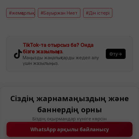
#жемқорлық
#Бауыржан Ниет
#Дін істері
TikTok-та отырсыз ба? Онда
бізге жазылыңыз.
Өту→
Маңызды жаңалықтарды жедел алу
үшін жазылыңыз.
Сіздің жарнамаңыздың және
баннердің орны
Біздің оқырмандар күніге көрсін
WhatsApp арқылы байланысу