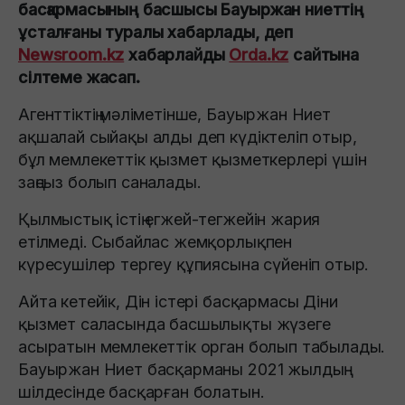
басқармасының басшысы Бауыржан ниеттің
ұсталғаны туралы хабарлады, деп
Newsroom.kz
хабарлайды
Orda.kz
сайтына
сілтеме жасап.
Агенттіктің мәліметінше, Бауыржан Ниет
ақшалай сыйақы алды деп күдіктеліп отыр,
бұл мемлекеттік қызмет қызметкерлері үшін
заңсыз болып саналады.
Қылмыстық істің егжей-тегжейін жария
етілмеді. Сыбайлас жемқорлықпен
күресушілер тергеу құпиясына сүйеніп отыр.
Айта кетейік, Дін істері басқармасы Діни
қызмет саласында басшылықты жүзеге
асыратын мемлекеттік орган болып табылады.
Бауыржан Ниет басқарманы 2021 жылдың
шілдесінде басқарған болатын.