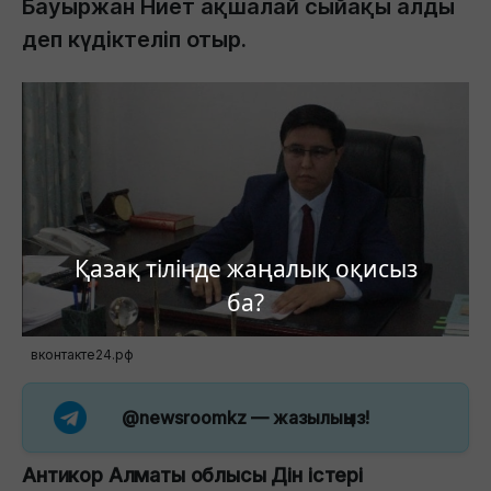
Бауыржан Ниет ақшалай сыйақы алды
деп күдіктеліп отыр.
Қазақ тілінде жаңалық оқисыз
ба?
вконтакте24.рф
@newsroomkz
— жазылыңыз!
Антикор Алматы облысы Дін істері