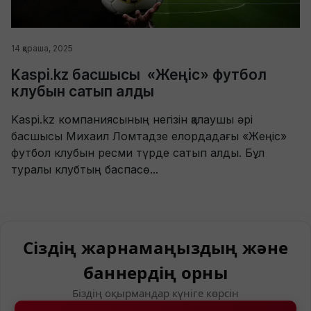
14 қараша, 2025
Kaspi.kz басшысы «Жеңіс» футбол
клубын сатып алды
Kaspi.kz компаниясының негізін қалаушы әрі
басшысы Михаил Ломтадзе елордадағы «Жеңіс»
футбол клубын ресми түрде сатып алды. Бұл
туралы клубтың баспасө...
Сіздің жарнамаңыздың және
баннердің орны
Біздің оқырмандар күніге көрсін