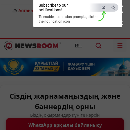
×
Subscribe to our
notifications!
Астана:
22°C
Алматы:
25°C
Шымкент:
32°C
To enable permission prompts, click on
the notification icon
ESC
☰
RU
Сіздің жарнамаңыздың және
баннердің орны
Біздің оқырмандар күніге көрсін
WhatsApp арқылы байланысу