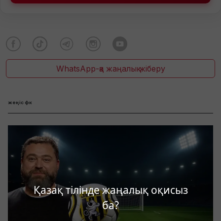
WhatsApp-қа жаңалық жіберу
жеңіс фк
Қазақ тілінде жаңалық оқисыз
ба?