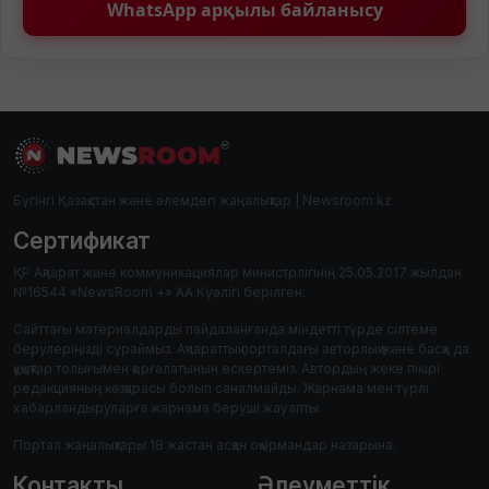
WhatsApp арқылы байланысу
Бүгінгі Қазақстан және әлемдегі жаңалықтар | Newsroom.kz
Сертификат
ҚР Ақпарат және коммуникациялар министрлігінің 25.05.2017 жылдан
№16544 «NewsRoom +» АА Куәлігі берілген.
Сайттағы материалдарды пайдаланғанда міндетті түрде сілтеме
берулеріңізді сұраймыз. Ақпараттық порталдағы авторлық және басқа да
құқықтар толығымен қорғалатынын ескертеміз. Автордың жеке пікірі
редакцияның көзқарасы болып саналмайды. Жарнама мен түрлі
хабарландыруларға жарнама беруші жауапты.
Портал жаңалықтары 18 жастан асқан оқырмандар назарына.
Контакты
Әлеуметтік