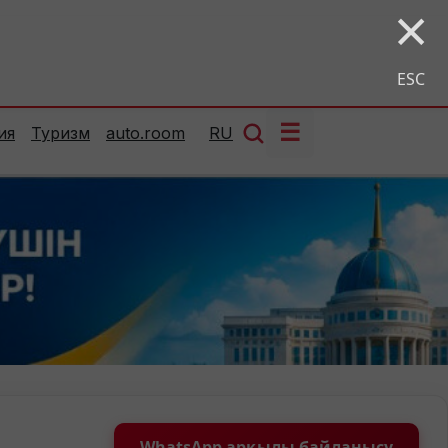
×
ESC
☰
ия
Туризм
auto.room
RU
WhatsApp арқылы байланысу