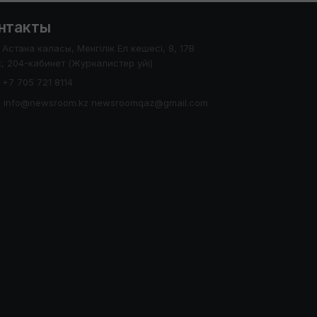
нтакты
Астана каласы, Менгілік Ел кешесі, 8, 17В
, 204-кабинет (Журналистер уйі)
+7 705 721 8114
info@newsroom.kz newsroomqaz@gmail.com