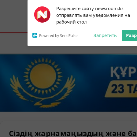
Subscribe to our
Разрешите сайту newsroom.kz
notifications!
отправлять вам уведомления на
To enable permission prompts, click on
Астана:
23°C
Алматы:
31°C
Шымк
рабочий стол
the notification icon
Запретить
Раз
Powered by SendPulse
Елорда
Сіздің жарнамаңыздың және ба