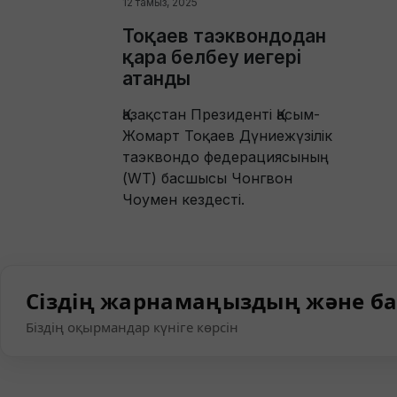
12 тамыз, 2025
Тоқаев таэквондодан
қара белбеу иегері
атанды
Қазақстан Президенті Қасым-
Жомарт Тоқаев Дүниежүзілік
таэквондо федерациясының
(WT) басшысы Чонгвон
Чоумен кездесті.
Сіздің жарнамаңыздың және ба
Біздің оқырмандар күніге көрсін