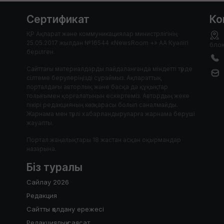
Сертификат
Ко
ҚР Ақпарат және коммуникациялар министрлігінің
25.05.2017 жылдан №16544 «NewsRoom +» АА Куәлігі
блок
берілген.
Сайттағы материалдарды пайдаланғанда міндетті түрде
сілтеме берулеріңізді сұраймыз. Ақпараттық
порталдағы авторлық және басқа да құқықтар
толығымен қорғалатынын ескертеміз. Автордың жеке
пікірі редакцияның көзқарасы болып саналмайды.
Жарнама мен түрлі хабарландыруларға жарнама беруші
жауапты.
Портал жаңалықтары 18 жастан асқан оқырмандар
назарына.
Біз туралы
Сайлау 2026
Редакция
Сайтты қолдану ережесі
Редакциялық саясат