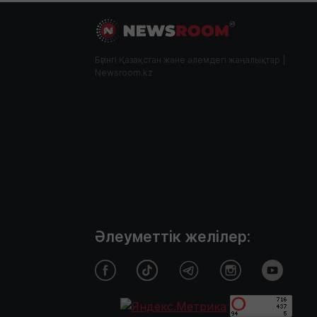
Бүгінгі Қазақстан және әлемдегі жаңалықтар |
Newsroom.kz
Әлеуметтік желілер: