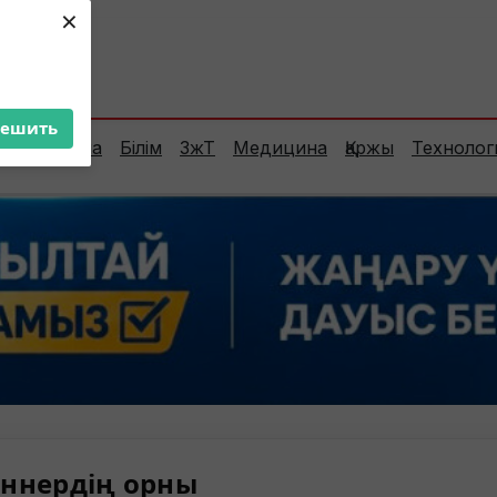
×
ент:
35°C
решить
Сараптама
Білім
ЗжТ
Медицина
Қаржы
Технолог
ннердің орны