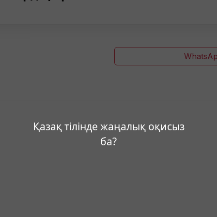
WhatsAp
Қазақ тілінде жаңалық оқисыз
ба?