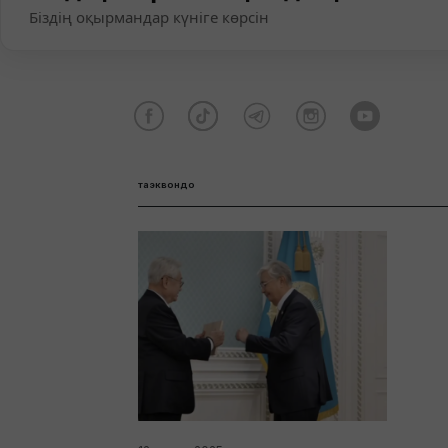
Біздің оқырмандар күніге көрсін
таэквондо