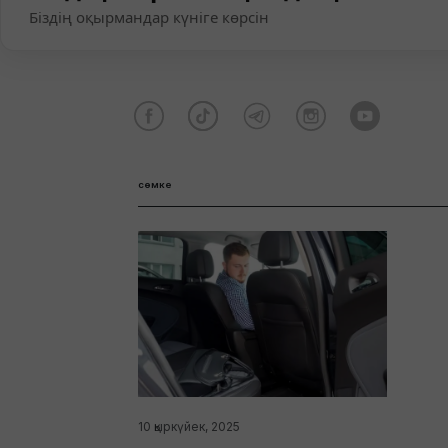
Біздің оқырмандар күніге көрсін
сөмке
10 қыркүйек, 2025