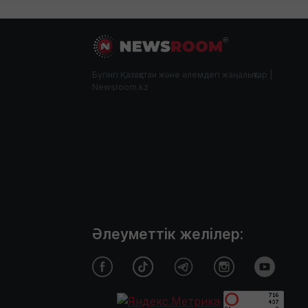
Бүгінгі Қазақстан және әлемдегі жаңалықтар |
Newsroom.kz
Әлеуметтік желілер: