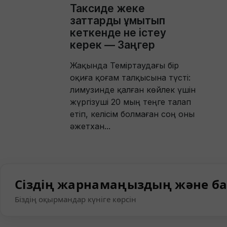
Таксиде жеке
заттарды ұмытып
кеткенде не істеу
керек — Заңгер
Жақында Теміртаудағы бір
оқиға қоғам талқысына түсті:
лимузинде қалған көйлек үшін
жүргізуші 20 мың теңге талап
етіп, келісім болмаған соң оны
әжетхан...
Сіздің жарнамаңыздың және ба
Біздің оқырмандар күніге көрсін