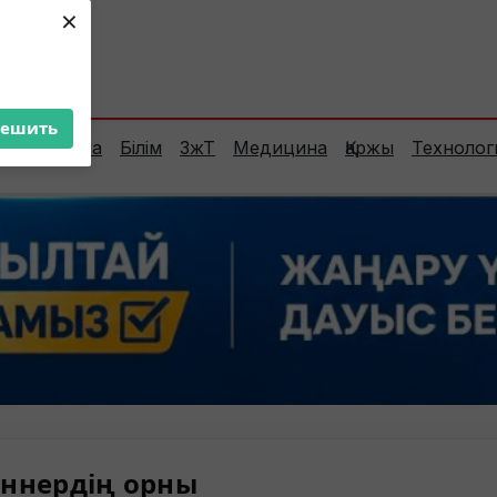
×
ент:
35°C
решить
Сараптама
Білім
ЗжТ
Медицина
Қаржы
Технолог
ннердің орны