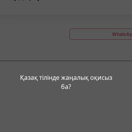
WhatsAp
Қазақ тілінде жаңалық оқисыз
ба?