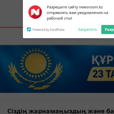
Subscribe to our
Разрешите сайту newsroom.kz
notifications!
отправлять вам уведомления на
To enable permission prompts, click on
Астана:
23°C
Алматы:
31°C
Шымк
рабочий стол
the notification icon
Запретить
Раз
Powered by SendPulse
Елорда
Сіздің жарнамаңыздың және ба