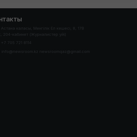
нтакты
Астана каласы, Менгілік Ел кешесі, 8, 17В
, 204-кабинет (Журналистер уйі)
+7 705 721 8114
info@newsroom.kz newsroomqaz@gmail.com