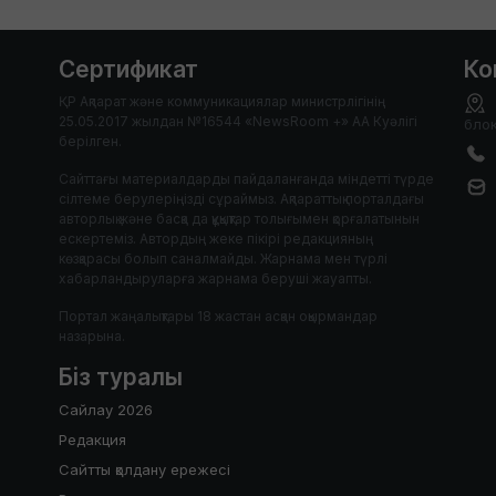
Сертификат
Ко
ҚР Ақпарат және коммуникациялар министрлігінің
25.05.2017 жылдан №16544 «NewsRoom +» АА Куәлігі
блок
берілген.
Сайттағы материалдарды пайдаланғанда міндетті түрде
сілтеме берулеріңізді сұраймыз. Ақпараттық порталдағы
авторлық және басқа да құқықтар толығымен қорғалатынын
ескертеміз. Автордың жеке пікірі редакцияның
көзқарасы болып саналмайды. Жарнама мен түрлі
хабарландыруларға жарнама беруші жауапты.
Портал жаңалықтары 18 жастан асқан оқырмандар
назарына.
Біз туралы
Сайлау 2026
Редакция
Сайтты қолдану ережесі