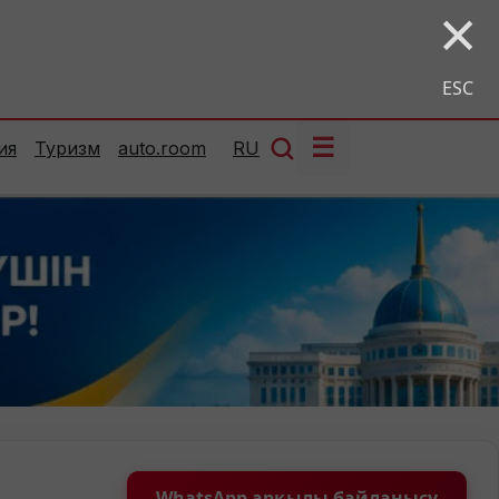
×
ESC
☰
ия
Туризм
auto.room
RU
WhatsApp арқылы байланысу