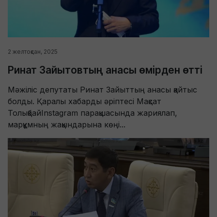
2 желтоқсан, 2025
Ринат Зайытовтың анасы өмірден өтті
Мәжіліс депутаты Ринат Зайыттың анасы қайтыс
болды. Қаралы хабарды әріптесі Мақсат
ТолықбайInstagram парақшасында жариялап,
марқұмның жақындарына көңі...