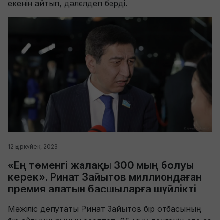
екенін айтып, дәлелдеп берді.
12 қыркүйек, 2023
«Ең төменгі жалақы 300 мың болуы
керек». Ринат Зайытов миллиондаған
премия алатын басшыларға шүйлікті
Мәжіліс депутаты Ринат Зайытов бір отбасының