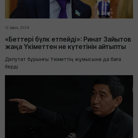
12 ақпан, 2024
«Беттері бүлк етпейді»: Ринат Зайытов
жаңа Үкіметтен не күтетінін айтыпты
Депутат бұрынғы Үкіметтің жұмысына да баға
берді