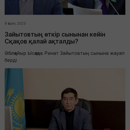
9 қазан, 2023
Зайытовтың өткір сынынан кейін
Сқақов қалай ақталды?
Әбілқайыр Ысқақов Ринат Зайытовтың сынына жауап
берді