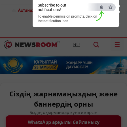
×
Subscribe to our
notifications!
Астана:
17°C
Алматы:
21°C
Шымкент:
24°C
To enable permission prompts, click on
the notification icon
ESC
☰
RU
Сіздің жарнамаңыздың және
баннердің орны
Біздің оқырмандар күніге көрсін
WhatsApp арқылы байланысу