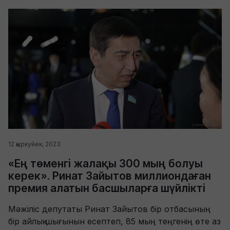
12 қыркүйек, 2023
«Ең төменгі жалақы 300 мың болуы
керек». Ринат Зайытов миллиондаған
премия алатын басшыларға шүйлікті
Мәжіліс депутаты Ринат Зайытов бір отбасының
бір айлық шығынын есептеп, 85 мың теңгенің өте аз