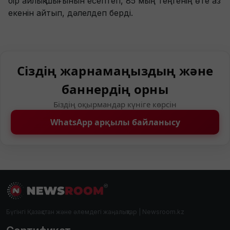
бір айлық шығынын есептеп, 85 мың теңгенің өте аз
екенін айтып, дәлелдеп берді.
Сіздің жарнамаңыздың және
баннердің орны
Біздің оқырмандар күніге көрсін
WhatsApp арқылы байланысу
Бүгінгі Қазақстан және әлемдегі жаңалықтар | Newsroom.kz