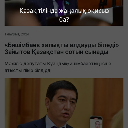
Қазақ тілінде жаңалық оқисыз
ба?
1 наурыз, 2024
«Бишімбаев халықты алдауды біледі»
Зайытов Қазақстан сотын сынады
Мәжіліс депутаты Қуандық Бишімбаевтың ісіне
қатысты пікір білдірді