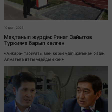
10 қазан, 2023
Мақтанып жүрдім: Ринат Зайытов
Түркияға барып келген
«Анкара- табиғаты мен көркемдігі жағынан біздің
Алматыға қатты ұқсайды екен»