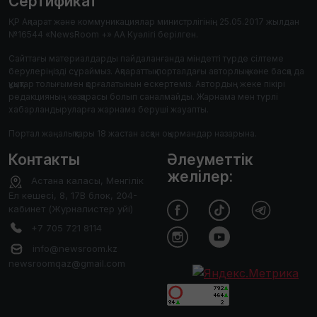
Сертификат
ҚР Ақпарат және коммуникациялар министрлігінің 25.05.2017 жылдан
№16544 «NewsRoom +» АА Куәлігі берілген.
Сайттағы материалдарды пайдаланғанда міндетті түрде сілтеме
берулеріңізді сұраймыз. Ақпараттық порталдағы авторлық және басқа да
құқықтар толығымен қорғалатынын ескертеміз. Автордың жеке пікірі
редакцияның көзқарасы болып саналмайды. Жарнама мен түрлі
хабарландыруларға жарнама беруші жауапты.
Портал жаңалықтары 18 жастан асқан оқырмандар назарына.
Контакты
Әлеуметтік
желілер:
Астана каласы, Менгілік
Ел кешесі, 8, 17В блок, 204-
кабинет (Журналистер уйі)
+7 705 721 8114
info@newsroom.kz
newsroomqaz@gmail.com