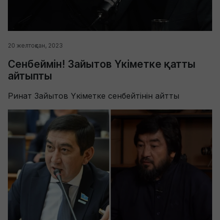
20 желтоқсан, 2023
Сенбеймін! Зайытов Үкіметке қатты
айтыпты
Ринат Зайытов Үкіметке сенбейтінін айтты