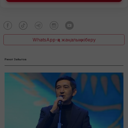
WhatsApp-қа жаңалық жіберу
Ринат Зайытов