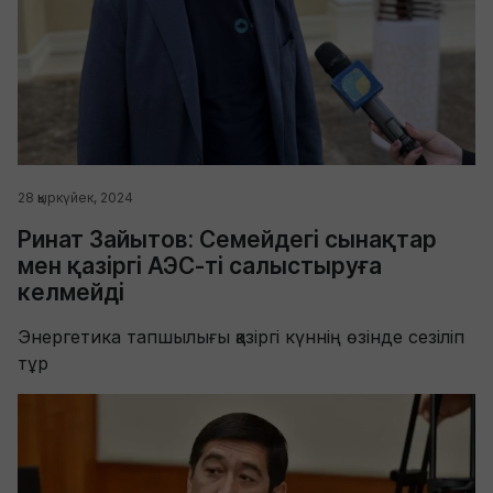
28 қыркүйек, 2024
Ринат Зайытов: Семейдегі сынақтар
мен қазіргі АЭС-ті салыстыруға
келмейді
Энергетика тапшылығы қазіргі күннің өзінде сезіліп
тұр