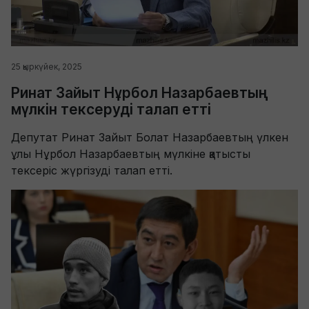
25 қыркүйек, 2025
Ринат Зайыт Нұрбол Назарбаевтың
мүлкін тексеруді талап етті
Депутат Ринат Зайыт Болат Назарбаевтың үлкен
ұлы Нұрбол Назарбаевтың мүлкіне қатысты
тексеріс жүргізуді талап етті.