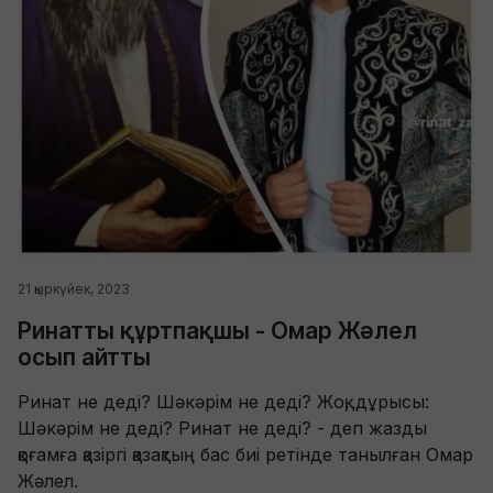
21 қыркүйек, 2023
Ринатты құртпақшы - Омар Жәлел
осып айтты
Ринат не деді? Шәкәрім не деді? Жоқ, дұрысы:
Шәкәрім не деді? Ринат не деді? - деп жазды
қоғамға қазіргі қазақтың бас биі ретінде танылған Омар
Жәлел.