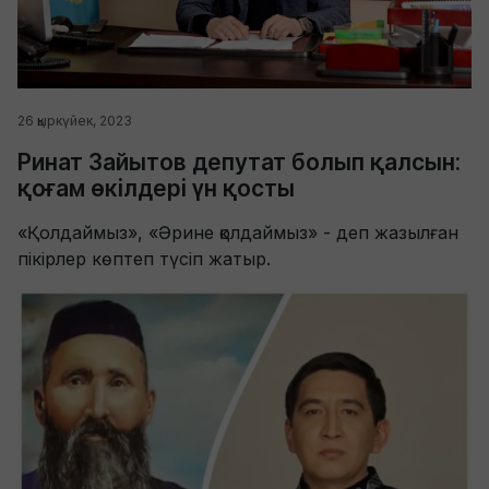
26 қыркүйек, 2023
Ринат Зайытов депутат болып қалсын:
қоғам өкілдері үн қосты
«Қолдаймыз», «Әрине қолдаймыз» - деп жазылған
пікірлер көптеп түсіп жатыр.