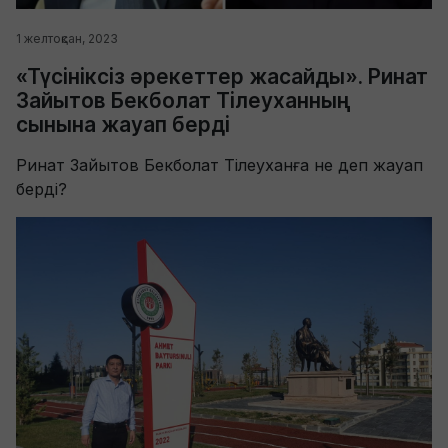
1 желтоқсан, 2023
«Түсініксіз әрекеттер жасайды». Ринат
Зайытов Бекболат Тілеуханның
сынына жауап берді
Ринат Зайытов Бекболат Тілеуханға не деп жауап
берді?