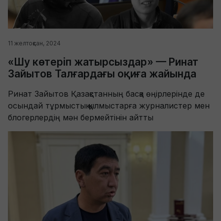
11 желтоқсан, 2024
«Шу көтеріп жатырсыздар» — Ринат
Зайытов Талғардағы оқиға жайында
Ринат Зайытов Қазақстанның басқа өңірлерінде де
осындай тұрмыстық қылмыстарға журналистер мен
блогерлердің мән бермейтінін айтты