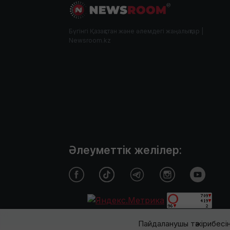
Бүгінгі Қазақстан және әлемдегі жаңалықтар |
Newsroom.kz
Әлеуметтік желілер:
Пайдаланушы тәжірибесін