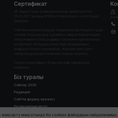
Сертификат
Ко
ҚР Ақпарат және коммуникациялар министрлігінің
25.05.2017 жылдан №16544 «NewsRoom +» АА Куәлігі
блок
берілген.
Сайттағы материалдарды пайдаланғанда міндетті түрде
сілтеме берулеріңізді сұраймыз. Ақпараттық порталдағы
авторлық және басқа да құқықтар толығымен қорғалатынын
ескертеміз. Автордың жеке пікірі редакцияның
көзқарасы болып саналмайды. Жарнама мен түрлі
хабарландыруларға жарнама беруші жауапты.
Портал жаңалықтары 18 жастан асқан оқырмандар
назарына.
Біз туралы
Сайлау 2026
Редакция
Сайтты қолдану ережесі
Редакциялық саясат
 жақсарту мақсатында біз cookies файлдарын пайдаланамыз. 