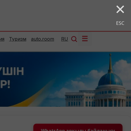
×
ESC
☰
ия
Туризм
auto.room
RU
WhatsApp арқылы байланысу