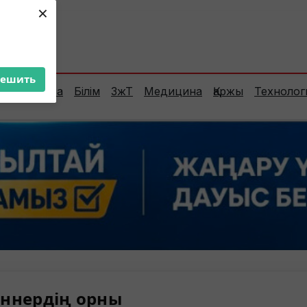
×
ент:
25°C
решить
Сараптама
Білім
ЗжТ
Медицина
Қаржы
Технолог
ннердің орны