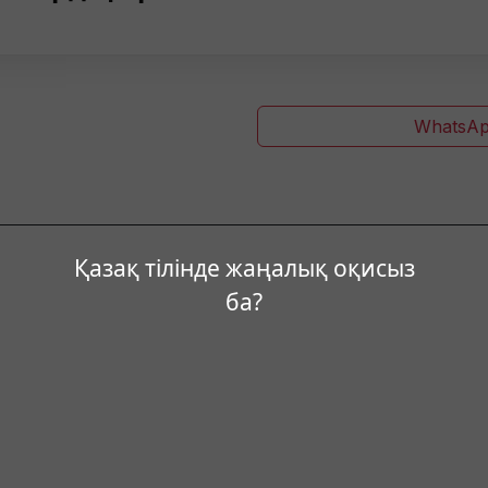
WhatsAp
Қазақ тілінде жаңалық оқисыз
ба?