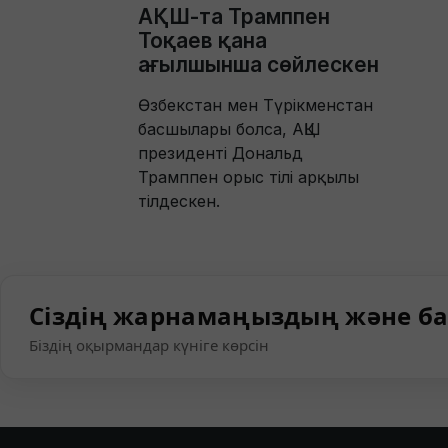
АҚШ-та Трамппен
Тоқаев қана
ағылшынша сөйлескен
Өзбекстан мен Түрікменстан
басшылары болса, АҚШ
президенті Дональд
Трамппен орыс тілі арқылы
тілдескен.
Сіздің жарнамаңыздың және ба
Біздің оқырмандар күніге көрсін