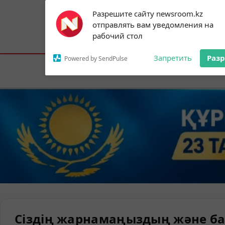
Subscribe to our
Разрешите сайту newsroom.kz
notifications!
отправлять вам уведомления на
To enable permission prompts, click on
Астана:
14°C
Алматы:
24°C
Шымк
рабочий стол
the notification icon
Запретить
Раз
Powered by SendPulse
Елорда
Сіздің жарнамаңыздың және ба