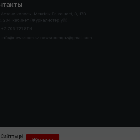
нтакты
Астана каласы, Менгілік Ел кешесі, 8, 17В
, 204-кабинет (Журналистер уйі)
+7 705 721 8114
info@newsroom.kz newsroomqaz@gmail.com
Сайтты әрі
Қабылдау