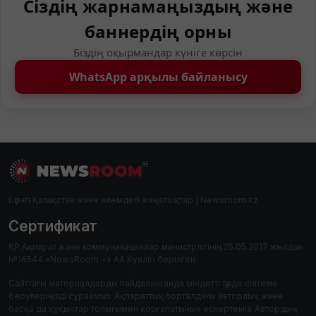
Сіздің жарнамаңыздың және
баннердің орны
Біздің оқырмандар күніге көрсін
WhatsApp арқылы байланысу
Бүгінгі Қазақстан және әлемдегі жаңалықтар | Newsroom.kz
Сертификат
ҚР Ақпарат және коммуникациялар министрлігінің 25.05.2017 жылдан
№16544 «NewsRoom +» АА Куәлігі берілген.
Сайттағы материалдарды пайдаланғанда міндетті түрде сілтеме
берулеріңізді сұраймыз. Ақпараттық порталдағы авторлық және
басқа да құқықтар толығымен қорғалатынын ескертеміз. Автордың