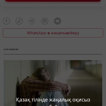
WhatsApp-қа жаңалық жіберу
қол жұмсау
Қазақ тілінде жаңалық оқисыз