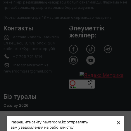
жеке пікірі редакцияның көзқарасы болып саналмайды. Жарнама мен
түрлі хабарландыруларға жарнама беруші жауапты.
Портал жаңалықтары 18 жастан асқан оқырмандар назарына.
Контакты
Әлеуметтік
желілер:
Астана каласы, Менгілік
Ел кешесі, 8, 17В блок, 204-
кабинет (Журналистер уйі)
+7 705 721 8114
info@newsroom.kz
newsroomqaz@gmail.com
Біз туралы
Сайлау 2026
Редакция
Пайдаланушы тәжірибесін жақсарту
×
Сайтты қолдану ережесі
Разрешите сайту newsroom.kz отправлять
мақсатында біз cookies файлдарын
вам уведомления на рабочий стол
Редакциялық саясат