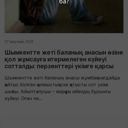
ба?
27 маусым, 2025
Шымкентте жеті баланың анасын өзіне
қол жұмсауға итермелеген күйеуі
сотталды: перзенттері үкімге қарсы
Шымкентте жеті баланың анасы жұмбақ жағдайда
қайтыс болған қылмыстық іске қатысты сот үкімі
шықты. Айыпталушы – марқұм әйелдің бұрынғы
күйеуі. Оған «ө...