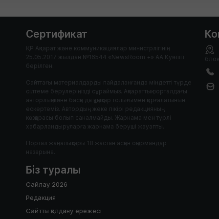
Сертификат
Ко
ҚР Ақпарат және коммуникациялар министрлігінің
25.05.2017 жылдан №16544 «NewsRoom +» АА Куәлігі
блок
берілген.
Сайттағы материалдарды пайдаланғанда міндетті түрде
сілтеме берулеріңізді сұраймыз. Ақпараттық порталдағы
авторлық және басқа да құқықтар толығымен қорғалатынын
ескертеміз. Автордың жеке пікірі редакцияның
көзқарасы болып саналмайды. Жарнама мен түрлі
хабарландыруларға жарнама беруші жауапты.
Портал жаңалықтары 18 жастан асқан оқырмандар
назарына.
Біз туралы
Сайлау 2026
Редакция
Сайтты қолдану ережесі