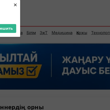
×
ент:
35°C
решить
Сараптама
Білім
ЗжТ
Медицина
Қаржы
Технолог
ннердің орны