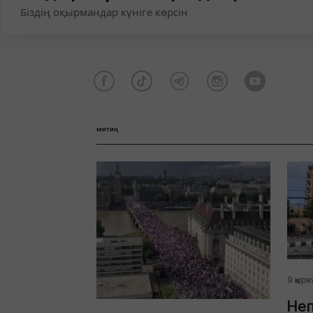
Біздің оқырмандар күніге көрсін
митиң
9 қырк
Не