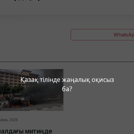
WhatsAp
Қазақ тілінде жаңалық оқисыз
ба?
үйек, 2025
палдағы митиңде