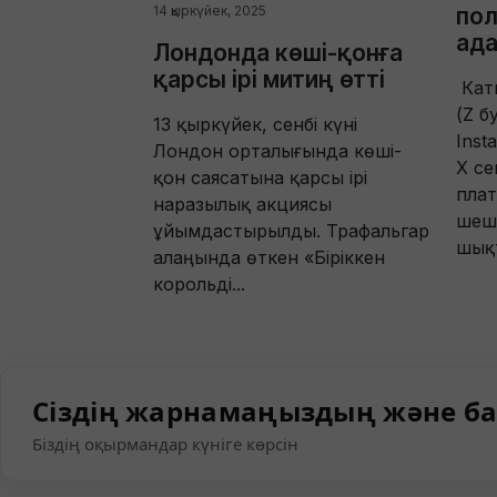
пол
14 қыркүйек, 2025
ада
Лондонда көші-қонға
қарсы ірі митиң өтті
Кат
(Z б
13 қыркүйек, сенбі күні
Inst
Лондон орталығында көші-
X се
қон саясатына қарсы ірі
пла
наразылық акциясы
шеші
ұйымдастырылды. Трафальгар
шықт
алаңында өткен «Біріккен
корольді...
Сіздің жарнамаңыздың және ба
Біздің оқырмандар күніге көрсін