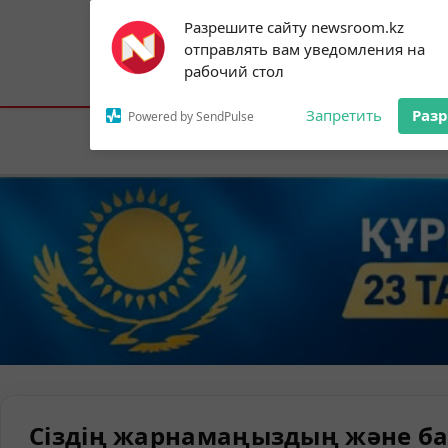
Subscribe to our
Разрешите сайту newsroom.kz
notifications!
отправлять вам уведомления на
To enable permission prompts, click on
Астана:
26°C
Алматы:
30°C
Шымк
рабочий стол
the notification icon
Запретить
Раз
Powered by SendPulse
Елорда
Сіздің жарнамаңыздың және ба