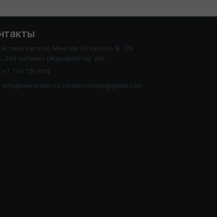
нтакты
Астана каласы, Менгілік Ел кешесі, 8, 17В
, 204-кабинет (Журналистер уйі)
+7 705 721 8114
info@newsroom.kz newsroomqaz@gmail.com