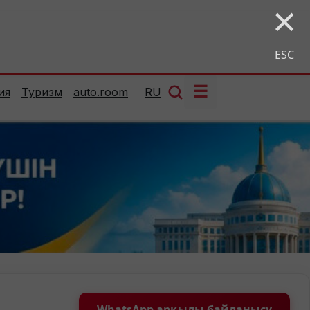
×
ESC
☰
ия
Туризм
auto.room
RU
WhatsApp арқылы байланысу