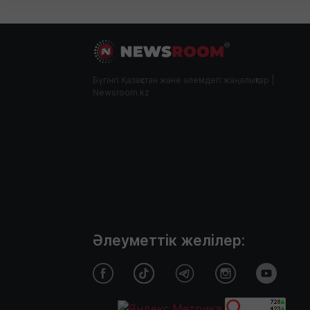
Бүгінгі Қазақстан және әлемдегі жаңалықтар |
Newsroom.kz
Әлеуметтік желілер: