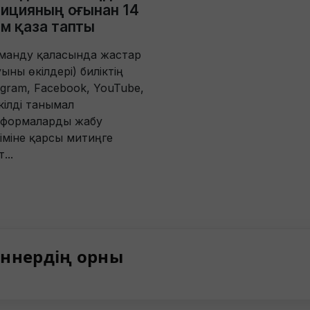
ицияның оғынан 14
м қаза тапты
манду қаласында жастар
уыны өкілдері) биліктің
agram, Facebook, YouTube,
кілді танымал
тформаларды жабу
міне қарсы митиңге
...
ннердің орны