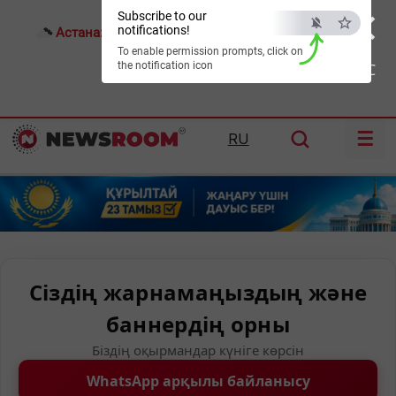
×
Subscribe to our
notifications!
Астана:
27°C
Алматы:
31°C
Шымкент:
36°C
To enable permission prompts, click on
the notification icon
ESC
☰
RU
Сіздің жарнамаңыздың және
баннердің орны
Біздің оқырмандар күніге көрсін
WhatsApp арқылы байланысу