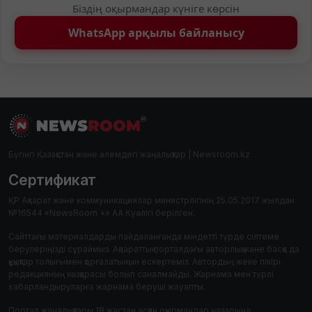
Біздің оқырмандар күніге көрсін
WhatsApp арқылы байланысу
Бүгінгі Қазақстан және әлемдегі жаңалықтар | Newsroom.kz
Сертификат
ҚР Ақпарат және коммуникациялар министрлігінің 25.05.2017 жылдан
№16544 «NewsRoom +» АА Куәлігі берілген.
Сайттағы материалдарды пайдаланғанда міндетті түрде сілтеме
берулеріңізді сұраймыз. Ақпараттық порталдағы авторлық және басқа да
құқықтар толығымен қорғалатынын ескертеміз. Автордың жеке пікірі
редакцияның көзқарасы болып саналмайды. Жарнама мен түрлі
хабарландыруларға жарнама беруші жауапты.
Портал жаңалықтары 18 жастан асқан оқырмандар назарына.