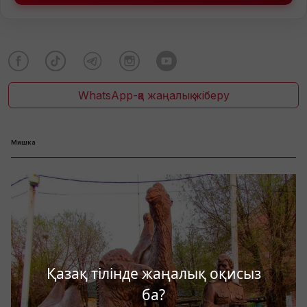
WhatsApp-қа жаңалық жіберу
Мишка
Қазақ тілінде жаңалық оқисыз
ба?