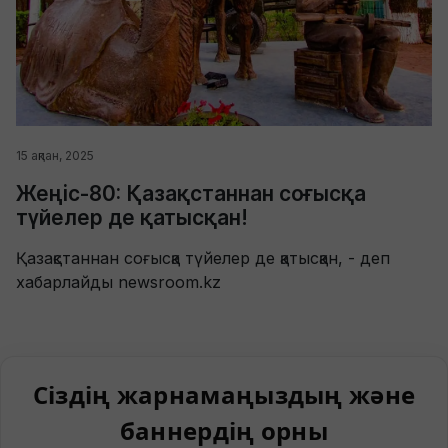
15 ақпан, 2025
Жеңіс-80: Қазақстаннан соғысқа
түйелер де қатысқан!
Қазақстаннан соғысқа түйелер де қатысқан, - деп
хабарлайды newsroom.kz
Сіздің жарнамаңыздың және
баннердің орны