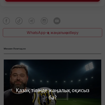
WhatsApp-қа жаңалық жіберу
Михаил Ломтадзе
Қазақ тілінде жаңалық оқисыз
ба?