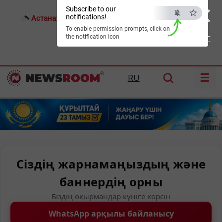
×
Subscribe to our
notifications!
Астана:
25°C
Алматы:
30°C
Шымкент:
36°C
To enable permission prompts, click on
the notification icon
ESC
☰
RU
Сіздің жарнамаңыздың және
баннердің орны
Біздің оқырмандар күніге көрсін
WhatsApp арқылы байланысу