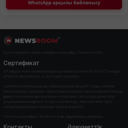
WhatsApp арқылы байланысу
Бүгінгі Қазақстан және әлемдегі жаңалықтар | Newsroom.kz
Сертификат
ҚР Ақпарат және коммуникациялар министрлігінің 25.05.2017 жылдан
№16544 «NewsRoom +» АА Куәлігі берілген.
Сайттағы материалдарды пайдаланғанда міндетті түрде сілтеме
берулеріңізді сұраймыз. Ақпараттық порталдағы авторлық және басқа да
құқықтар толығымен қорғалатынын ескертеміз. Автордың жеке пікірі
редакцияның көзқарасы болып саналмайды. Жарнама мен түрлі
хабарландыруларға жарнама беруші жауапты.
Портал жаңалықтары 18 жастан асқан оқырмандар назарына.
Контакты
Әлеуметтік