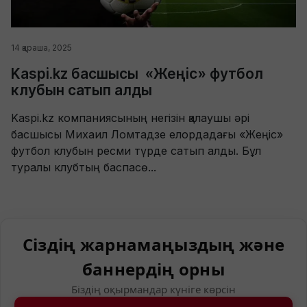
14 қараша, 2025
Kaspi.kz басшысы «Жеңіс» футбол
клубын сатып алды
Kaspi.kz компаниясының негізін қалаушы әрі
басшысы Михаил Ломтадзе елордадағы «Жеңіс»
футбол клубын ресми түрде сатып алды. Бұл
туралы клубтың баспасө...
Сіздің жарнамаңыздың және
баннердің орны
Біздің оқырмандар күніге көрсін