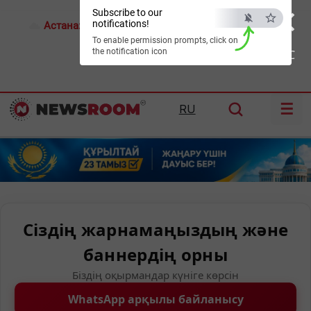
×
Subscribe to our
notifications!
Астана:
26°C
Алматы:
35°C
Шымкент:
39°C
To enable permission prompts, click on
the notification icon
ESC
☰
RU
Сіздің жарнамаңыздың және
баннердің орны
Біздің оқырмандар күніге көрсін
WhatsApp арқылы байланысу