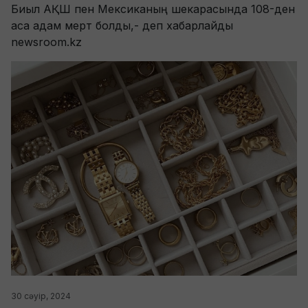
Биыл АҚШ пен Мексиканың шекарасында 108-ден
аса адам мерт болды,- деп хабарлайды
newsroom.kz
30 сәуір, 2024