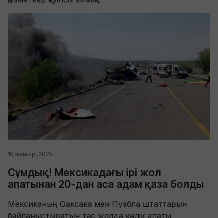
15 мамыр, 2025
Сұмдық! Мексикадағы ірі жол
апатынан 20-дан аса адам қаза болды
Мексиканың Оаксака мен Пуэбла штаттарын
байланыстыратын тас жолда көлік апаты