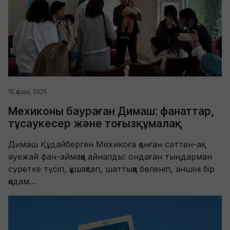
15 қазан, 2025
Мехиконы баураған Димаш: фанаттар,
тұсаукесер және тоғызқұмалақ
Димаш Құдайберген Мехикоға қонған сәттен-ақ
әуежай фан-аймаққа айналды: ондаған тыңдарман
суретке түсіп, құшақтап, шаттыққа бөленіп, әншіні бір
қадам...