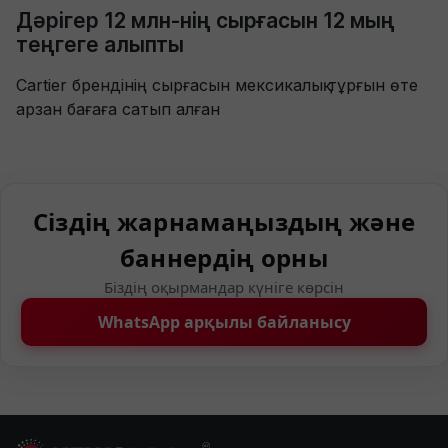
Дәрігер 12 млн-нің сырғасын 12 мың
теңгеге алыпты
Cartier брендінің сырғасын мексикалық тұрғын өте
арзан бағаға сатып алған
Сіздің жарнамаңыздың және
баннердің орны
Біздің оқырмандар күніге көрсін
WhatsApp арқылы байланысу