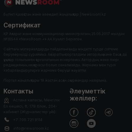
Бүгінгі Қазақстан және әлемдегі жаңалықтар | Newsroom.kz
Сертификат
ҚР Ақпарат және коммуникациялар министрлігінің 25.05.2017 жылдан
№16544 «NewsRoom +» АА Куәлігі берілген.
Сайттағы материалдарды пайдаланғанда міндетті түрде сілтеме
берулеріңізді сұраймыз. Ақпараттық порталдағы авторлық және басқа да
құқықтар толығымен қорғалатынын ескертеміз. Автордың жеке пікірі
редакцияның көзқарасы болып саналмайды. Жарнама мен түрлі
хабарландыруларға жарнама беруші жауапты.
Портал жаңалықтары 18 жастан асқан оқырмандар назарына.
Контакты
Әлеуметтік
желілер:
Астана каласы, Менгілік
Ел кешесі, 8, 17В блок, 204-
кабинет (Журналистер уйі)
+7 705 721 8114
info@newsroom.kz