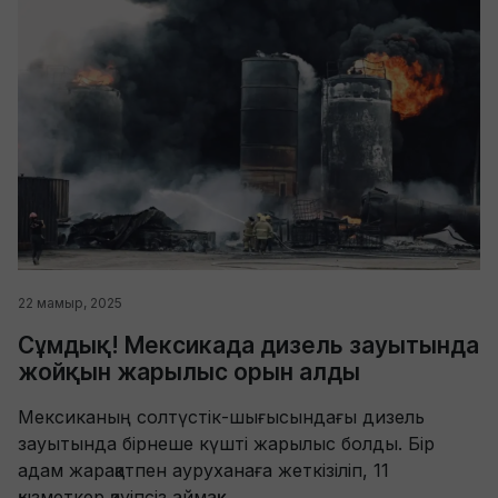
22 мамыр, 2025
Сұмдық! Мексикада дизель зауытында
жойқын жарылыс орын алды
Мексиканың солтүстік-шығысындағы дизель
зауытында бірнеше күшті жарылыс болды. Бір
адам жарақатпен ауруханаға жеткізіліп, 11
қызметкер қауіпсіз аймаққ...