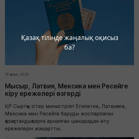
Қазақ тілінде жаңалық оқисыз
ба?
10 қазан, 2025
Мысыр, Латвия, Мексика мен Ресейге
кіру ережелері өзгерді
ҚР Сыртқы істер министрлігі Египетке, Латвияға,
Мексика мен Ресейге баруды жоспарлаған
қазақстандықтарға арналған шекарадан өту
ережелерін жаңартты.