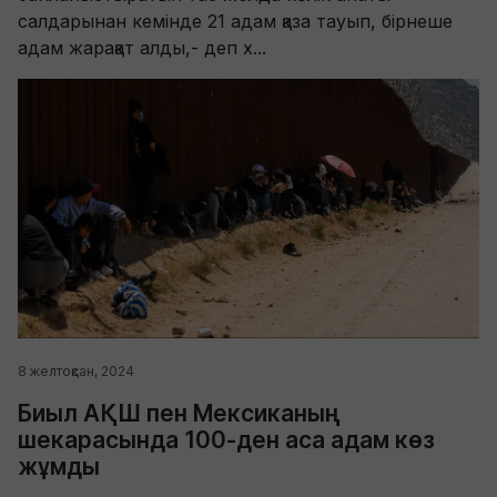
салдарынан кемінде 21 адам қаза тауып, бірнеше
адам жарақат алды,- деп х...
8 желтоқсан, 2024
Биыл АҚШ пен Мексиканың
шекарасында 100-ден аса адам көз
жұмды