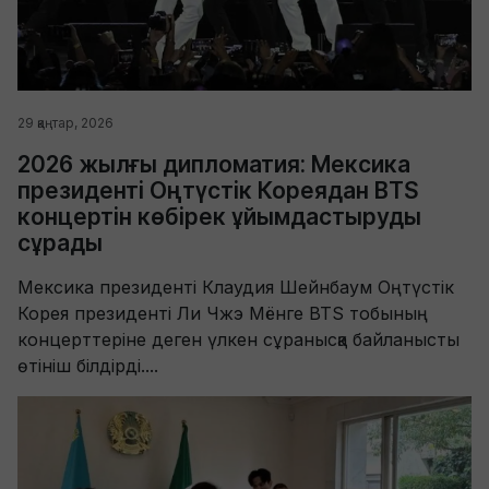
29 қаңтар, 2026
2026 жылғы дипломатия: Мексика
президенті Оңтүстік Кореядан BTS
концертін көбірек ұйымдастыруды
сұрады
Мексика президенті Клаудия Шейнбаум Оңтүстік
Корея президенті Ли Чжэ Мёнге BTS тобының
концерттеріне деген үлкен сұранысқа байланысты
өтініш білдірді....