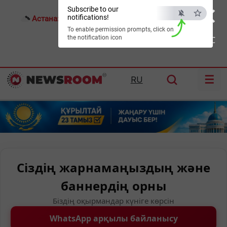
×
Subscribe to our
notifications!
Астана:
22°C
Алматы:
25°C
Шымкент:
32°C
To enable permission prompts, click on
the notification icon
ESC
☰
RU
Сіздің жарнамаңыздың және
баннердің орны
Біздің оқырмандар күніге көрсін
WhatsApp арқылы байланысу