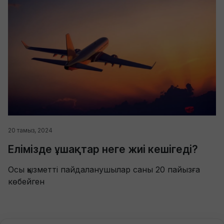
20 тамыз, 2024
Елімізде ұшақтар неге жиі кешігеді?
Осы қызметті пайдаланушылар саны 20 пайызға
көбейген