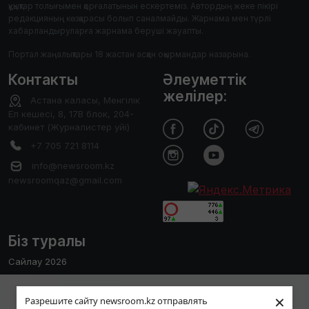
құқықтар толығымен қорғалатынын ескертеміз. Автордың жеке пікірі
редакцияның көзқарасы болып саналмайды. Жарнама мен түрлі
хабарландыруларға жарнама беруші жауапты.
Портал жаңалықтары 18 жастан асқан оқырмандар назарына.
Контакты
Әлеуметтік
желілер:
Астана каласы, Менгілік
Ел кешесі, 8, 17В блок, 204-
кабинет (Журналистер уйі)
+7 705 721 8114
info@newsroom.kz
newsroomqaz@gmail.com
Біз туралы
Сайлау 2026
Редакция
Пайдаланушы тәжірибесін жақсарту
×
Сайтты қолдану ережесі
Разрешите сайту newsroom.kz отправлять