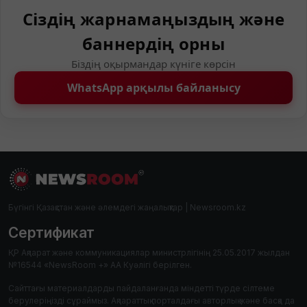
Сіздің жарнамаңыздың және
баннердің орны
Біздің оқырмандар күніге көрсін
WhatsApp арқылы байланысу
Бүгінгі Қазақстан және әлемдегі жаңалықтар | Newsroom.kz
Сертификат
ҚР Ақпарат және коммуникациялар министрлігінің 25.05.2017 жылдан
№16544 «NewsRoom +» АА Куәлігі берілген.
Сайттағы материалдарды пайдаланғанда міндетті түрде сілтеме
берулеріңізді сұраймыз. Ақпараттық порталдағы авторлық және басқа да