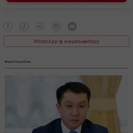
WhatsApp-қа жаңалық жіберу
Марат Қарабаев