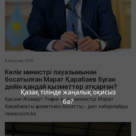
8 маусым, 2025
Көлік министрі лауазымынан
босатылған Марат Қарабаев бұған
дейін қандай қызметтер атқарған?
Қазақ тілінде жаңалық оқисыз
Қасым-Жомарт Тоқаев көлік министрі Марат
ба?
Қарабаевты қызметінен босатты,- деп хабарлайды
newsroom.kz