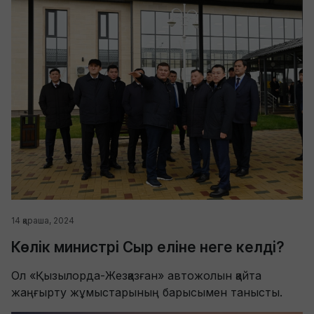
14 қараша, 2024
Көлік министрі Сыр еліне неге келді?
Ол «Қызылорда-Жезқазған» автожолын қайта
жаңғырту жұмыстарының барысымен танысты.