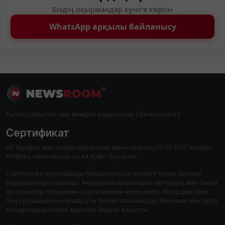
Біздің оқырмандар күніге көрсін
WhatsApp арқылы байланысу
Бүгінгі Қазақстан және әлемдегі жаңалықтар | Newsroom.kz
Сертификат
ҚР Ақпарат және коммуникациялар министрлігінің 25.05.2017 жылдан
№16544 «NewsRoom +» АА Куәлігі берілген.
Сайттағы материалдарды пайдаланғанда міндетті түрде сілтеме
берулеріңізді сұраймыз. Ақпараттық порталдағы авторлық және басқа
да құқықтар толығымен қорғалатынын ескертеміз. Автордың жеке
пікірі редакцияның көзқарасы болып саналмайды. Жарнама мен түрлі
хабарландыруларға жарнама беруші жауапты.