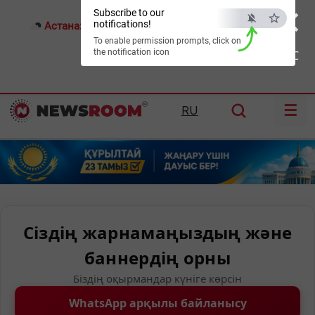
×
Subscribe to our
notifications!
Астана:
17°C
Алматы:
22°C
Шымкент:
26°C
To enable permission prompts, click on
the notification icon
ESC
☰
RU
Сіздің жарнамаңыздың және
баннердің орны
Біздің оқырмандар күніге көрсін
WhatsApp арқылы байланысу