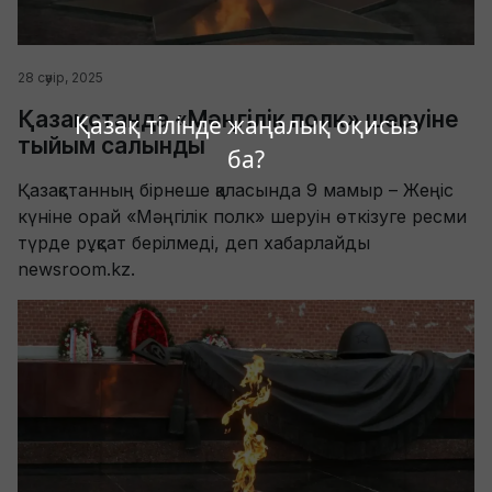
28 сәуір, 2025
Қазақстанда «Мәңгілік полк» шеруіне
Қазақ тілінде жаңалық оқисыз
тыйым салынды
ба?
Қазақстанның бірнеше қаласында 9 мамыр – Жеңіс
күніне орай «Мәңгілік полк» шеруін өткізуге ресми
түрде рұқсат берілмеді, деп хабарлайды
newsroom.kz.