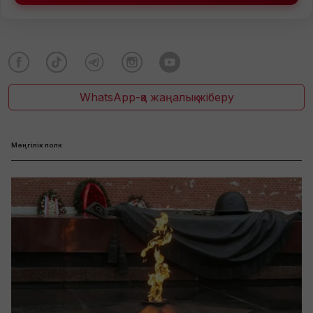
WhatsApp-қа жаңалық жіберу
Мәңгілік полк