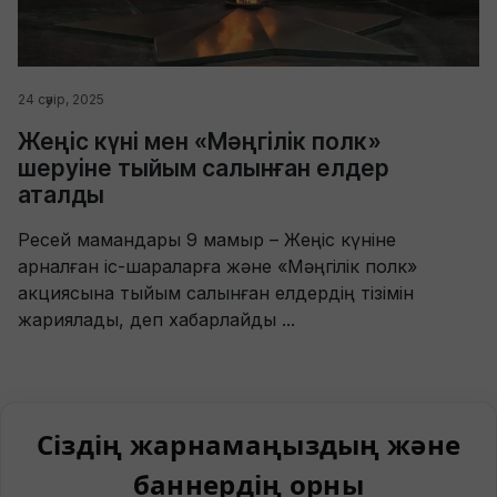
24 сәуір, 2025
Жеңіс күні мен «Мәңгілік полк»
шеруіне тыйым салынған елдер
аталды
Ресей мамандары 9 мамыр – Жеңіс күніне
арналған іс-шараларға және «Мәңгілік полк»
акциясына тыйым салынған елдердің тізімін
жариялады, деп хабарлайды ...
Сіздің жарнамаңыздың және
баннердің орны