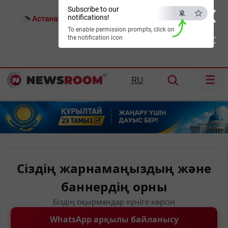
×
Subscribe to our
notifications!
Астана:
17°C
Алматы:
21°C
Шымкент:
21°C
To enable permission prompts, click on
the notification icon
ESC
☰
RU
Сіздің жарнамаңыздың және
баннердің орны
Біздің оқырмандар күніге көрсін
WhatsApp арқылы байланысу