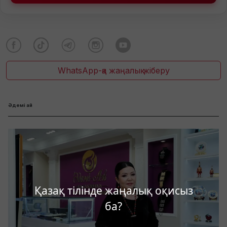
WhatsApp-қа жаңалық жіберу
Әдемі ай
Қазақ тілінде жаңалық оқисыз
ба?