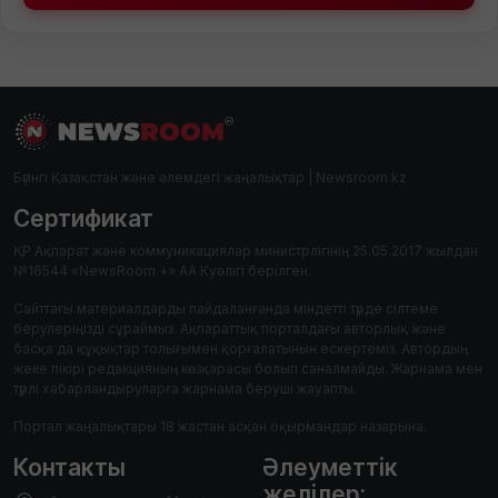
Бүгінгі Қазақстан және әлемдегі жаңалықтар | Newsroom.kz
Сертификат
ҚР Ақпарат және коммуникациялар министрлігінің 25.05.2017 жылдан
№16544 «NewsRoom +» АА Куәлігі берілген.
Сайттағы материалдарды пайдаланғанда міндетті түрде сілтеме
берулеріңізді сұраймыз. Ақпараттық порталдағы авторлық және
басқа да құқықтар толығымен қорғалатынын ескертеміз. Автордың
жеке пікірі редакцияның көзқарасы болып саналмайды. Жарнама мен
түрлі хабарландыруларға жарнама беруші жауапты.
Портал жаңалықтары 18 жастан асқан оқырмандар назарына.
Контакты
Әлеуметтік
желілер: