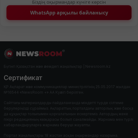
Біздің оқырмандар күніге көрсін
WhatsApp арқылы байланысу
Бүгінгі Қазақстан және әлемдегі жаңалықтар | Newsroom.kz
Сертификат
ҚР Ақпарат және коммуникациялар министрлігінің 25.05.2017 жылдан
№16544 «NewsRoom +» АА Куәлігі берілген.
Сайттағы материалдарды пайдаланғанда міндетті түрде сілтеме
берулеріңізді сұраймыз. Ақпараттық порталдағы авторлық және басқа
да құқықтар толығымен қорғалатынын ескертеміз. Автордың жеке
пікірі редакцияның көзқарасы болып саналмайды. Жарнама мен түрлі
хабарландыруларға жарнама беруші жауапты.
Портал жаңалықтары 18 жастан асқан оқырмандар назарына.