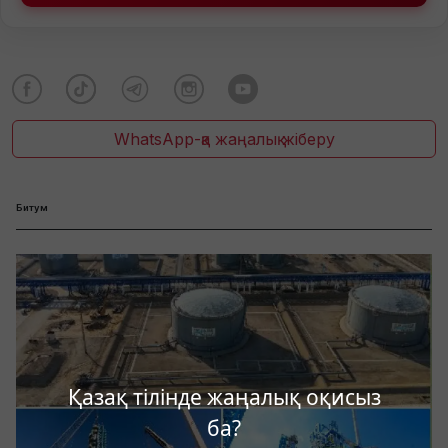
WhatsApp-қа жаңалық жіберу
Битум
Қазақ тілінде жаңалық оқисыз
ба?