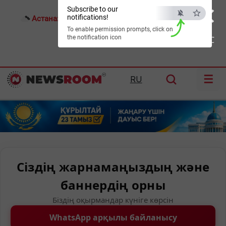
×
Subscribe to our
notifications!
Астана:
22°C
Алматы:
28°C
Шымкент:
31°C
To enable permission prompts, click on
the notification icon
ESC
☰
RU
Сіздің жарнамаңыздың және
баннердің орны
Біздің оқырмандар күніге көрсін
WhatsApp арқылы байланысу