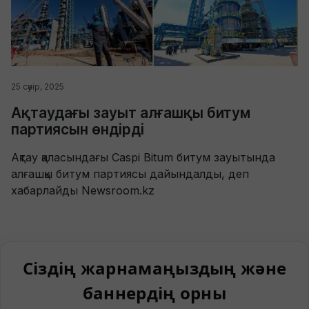
25 сәуір, 2025
Ақтаудағы зауыт алғашқы битум
партиясын өндірді
Ақтау қаласындағы Caspi Bitum битум зауытында
алғашқы битум партиясы дайындалды, деп
хабарлайды Newsroom.kz
Сіздің жарнамаңыздың және
баннердің орны