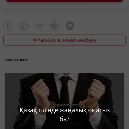
WhatsApp-қа жаңалық жіберу
балық комитеті
Қазақ тілінде жаңалық оқисыз
ба?