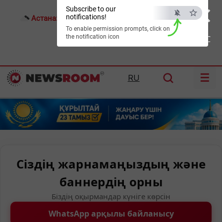
×
Subscribe to our
notifications!
Астана:
14°C
Алматы:
24°C
Шымкент:
25°C
To enable permission prompts, click on
the notification icon
ESC
☰
RU
Сіздің жарнамаңыздың және
баннердің орны
Біздің оқырмандар күніге көрсін
WhatsApp арқылы байланысу