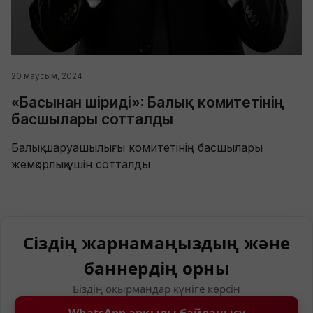
20 маусым, 2024
«Басынан шіриді»: Балық комитетінің
басшылары сотталды
Балық шаруашылығы комитетінің басшылары
жемқорлық үшін сотталды
Сіздің жарнамаңыздың және
баннердің орны
Біздің оқырмандар күніге көрсін
WhatsApp арқылы байланысу