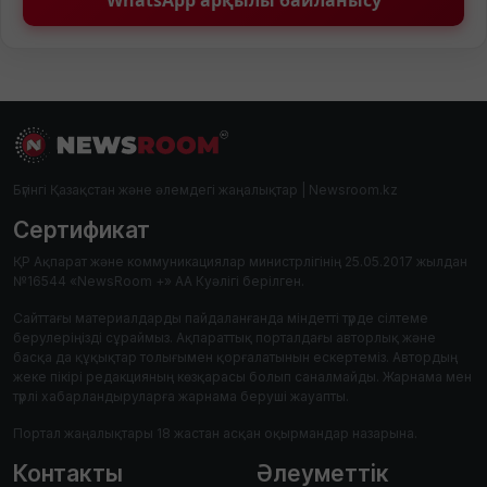
Бүгінгі Қазақстан және әлемдегі жаңалықтар | Newsroom.kz
Сертификат
ҚР Ақпарат және коммуникациялар министрлігінің 25.05.2017 жылдан
№16544 «NewsRoom +» АА Куәлігі берілген.
Сайттағы материалдарды пайдаланғанда міндетті түрде сілтеме
берулеріңізді сұраймыз. Ақпараттық порталдағы авторлық және
басқа да құқықтар толығымен қорғалатынын ескертеміз. Автордың
жеке пікірі редакцияның көзқарасы болып саналмайды. Жарнама мен
түрлі хабарландыруларға жарнама беруші жауапты.
Портал жаңалықтары 18 жастан асқан оқырмандар назарына.
Контакты
Әлеуметтік