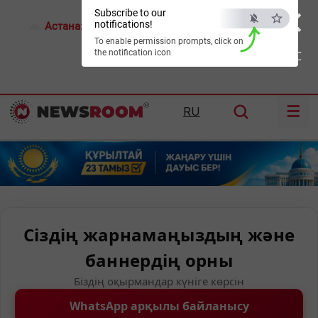
×
Subscribe to our
notifications!
Астана:
28°C
Алматы:
31°C
Шымкент:
37°C
To enable permission prompts, click on
the notification icon
ESC
☰
RU
Сіздің жарнамаңыздың және
баннердің орны
Біздің оқырмандар күніге көрсін
WhatsApp арқылы байланысу