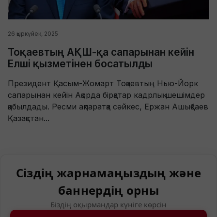
26 қыркүйек, 2025
Тоқаевтың АҚШ-қа сапарынан кейін
Елші қызметінен босатылды
Президент Қасым-Жомарт Тоқаевтың Нью-Йорк
сапарынан кейін Ақорда бірқатар кадрлық шешімдер
қабылдады. Ресми ақпаратқа сәйкес, Ержан Ашықбаев
Қазақстан...
Сіздің жарнамаңыздың және
баннердің орны
Біздің оқырмандар күніге көрсін