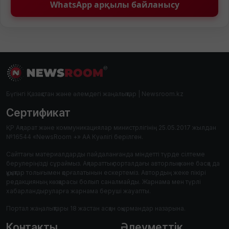
WhatsApp арқылы байланысу
Бүгінгі Қазақстан және әлемдегі жаңалықтар | Newsroom.kz
Сертификат
ҚР Ақпарат және коммуникациялар министрлігінің 25.05.2017 жылдан
№16544 «NewsRoom +» АА Куәлігі берілген.
Сайттағы материалдарды пайдаланғанда міндетті түрде сілтеме
берулеріңізді сұраймыз. Ақпараттық порталдағы авторлық және басқа да
құқықтар толығымен қорғалатынын ескертеміз. Автордың жеке пікірі
редакцияның көзқарасы болып саналмайды. Жарнама мен түрлі
хабарландыруларға жарнама беруші жауапты.
Портал жаңалықтары 18 жастан асқан оқырмандар назарына.
Контакты
Әлеуметтік