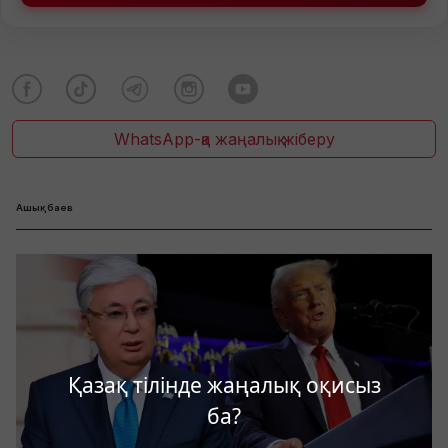
WhatsApp-қа жаңалық жіберу
Ашықбаев
Қазақ тілінде жаңалық оқисыз
ба?