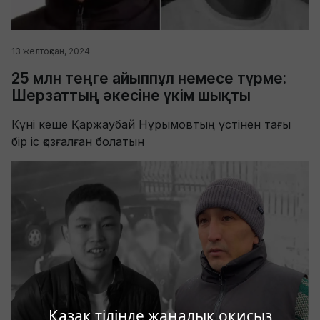
13 желтоқсан, 2024
25 млн теңге айыппұл немесе түрме:
Шерзаттың әкесіне үкім шықты
Күні кеше Қаржаубай Нұрымовтың үстінен тағы
бір іс қозғалған болатын
Қазақ тілінде жаңалық оқисыз