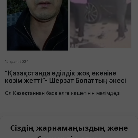
15 қазан, 2024
“Қазақстанда әділдік жоқ екеніне
көзім жетті”- Шерзат Болаттың әкесі
Ол Қазақстаннан басқа елге көшетінін мәлімдеді
Сіздің жарнамаңыздың және