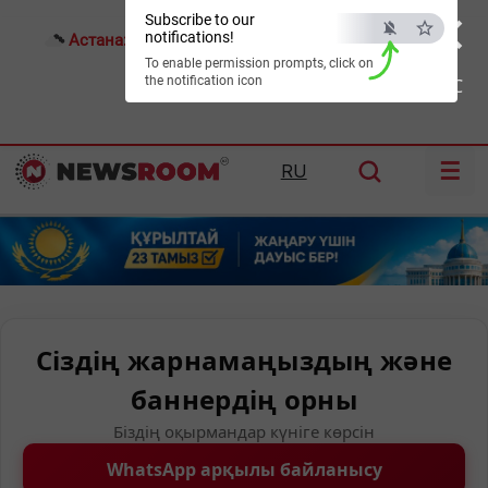
×
Subscribe to our
notifications!
Астана:
17°C
Алматы:
21°C
Шымкент:
21°C
To enable permission prompts, click on
the notification icon
ESC
☰
RU
Сіздің жарнамаңыздың және
баннердің орны
Біздің оқырмандар күніге көрсін
WhatsApp арқылы байланысу