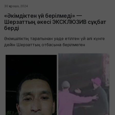
30 қараша, 2024
«Әкімдіктен үй берілмеді» —
Шерзаттың әкесі ЭКСКЛЮЗИВ сұқбат
берді
Әкімшіліктің тарапынан уәде етілген үй әлі күнге
дейін Шерзаттың отбасына берілмеген