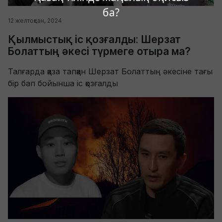
ба?
12 желтоқсан, 2024
Қылмыстық іс қозғалды: Шерзат
Болаттың әкесі түрмеге отыра ма?
Талғарда қаза тапқан Шерзат Болаттың әкесіне тағы
бір бап бойынша іс қозғалды