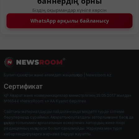
баннердің орны
Біздің оқырмандар күніге көрсін
WhatsApp арқылы байланысу
Бүгінгі Қазақстан және әлемдегі жаңалықтар | Newsroom.kz
Сертификат
ҚР Ақпарат және коммуникациялар министрлігінің 25.05.2017 жылдан
№16544 «NewsRoom +» АА Куәлігі берілген.
Сайттағы материалдарды пайдаланғанда міндетті түрде сілтеме
берулеріңізді сұраймыз. Ақпараттық порталдағы авторлық және басқа да
құқықтар толығымен қорғалатынын ескертеміз. Автордың жеке пікірі
редакцияның көзқарасы болып саналмайды. Жарнама мен түрлі
хабарландыруларға жарнама беруші жауапты.