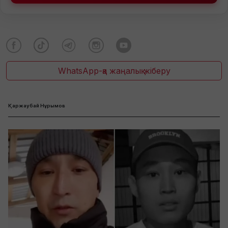
WhatsApp-қа жаңалық жіберу
Қаржаубай Нұрымов