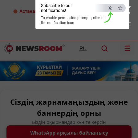
×
Subscribe to our
notifications!
Астана:
29°C
Алматы:
29°C
Шымкент:
33°C
To enable permission prompts, click on
the notification icon
ESC
☰
RU
Сіздің жарнамаңыздың және
баннердің орны
Біздің оқырмандар күніге көрсін
WhatsApp арқылы байланысу