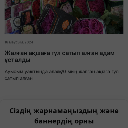
18 маусым, 2024
Жалған ақшаға гүл сатып алған адам
ұсталды
Ауысым уақытында алаяқ 20 мың жалған ақшаға гүл
сатып алған
Сіздің жарнамаңыздың және
баннердің орны