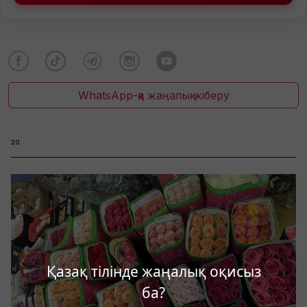
WhatsApp-қа жаңалық жіберу
20
Қазақ тілінде жаңалық оқисыз
ба?