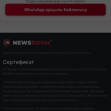
Біздің оқырмандар күніге көрсін
WhatsApp арқылы байланысу
Бүгінгі Қазақстан және әлемдегі жаңалықтар | Newsroom.kz
Сертификат
ҚР Ақпарат және коммуникациялар министрлігінің 25.05.2017 жылдан
№16544 «NewsRoom +» АА Куәлігі берілген.
Сайттағы материалдарды пайдаланғанда міндетті түрде сілтеме
берулеріңізді сұраймыз. Ақпараттық порталдағы авторлық және
басқа да құқықтар толығымен қорғалатынын ескертеміз. Автордың
жеке пікірі редакцияның көзқарасы болып саналмайды. Жарнама мен
түрлі хабарландыруларға жарнама беруші жауапты.
Портал жаңалықтары 18 жастан асқан оқырмандар назарына.