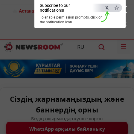
×
Subscribe to our
notifications!
Астана:
19°C
Алматы:
23°C
Шымкент:
29°C
To enable permission prompts, click on
the notification icon
ESC
☰
RU
Сіздің жарнамаңыздың және
баннердің орны
Біздің оқырмандар күніге көрсін
WhatsApp арқылы байланысу