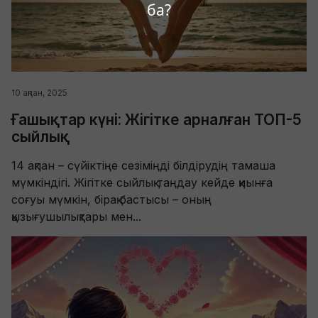
ба?
10 ақпан, 2025
Ғашықтар күні: Жігітке арналған ТОП-5
сыйлық
14 ақпан – сүйіктіңе сезіміңді білдірудің тамаша
мүмкіндігі. Жігітке сыйлық таңдау кейде қиынға
соғуы мүмкін, бірақ бастысы – оның
қызығушылықтары мен...