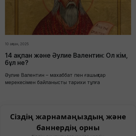
10 ақпан, 2025
14 ақпан және Әулие Валентин: Ол кім,
бұл не?
Әулие Валентин – махаббат пен ғашықтар
мерекесімен байланысты тарихи тұлға
Сіздің жарнамаңыздың және
баннердің орны