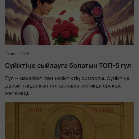
10 ақпан, 2025
Сүйіктіңе сыйлауға болатын ТОП-5 гүл
Гүл – махаббат пен нәзіктіктің символы. Сүйіктіңе
дұрыс таңдалған гүл шоқтары сезіміңді ерекше
жеткізеді.