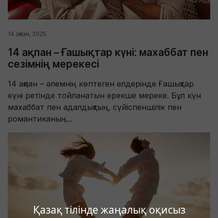
14 ақпан, 2025
14 ақпан – Ғашықтар күні: махаббат пен
сезімнің мерекесі
14 ақпан – әлемнің көптеген елдерінде Ғашықтар
күні ретінде тойланатын ерекше мереке. Бұл күн
махаббат пен адалдықтың, сүйіспеншілік пен
романтиканың...
Қазақ тілінде жаңалық оқисыз