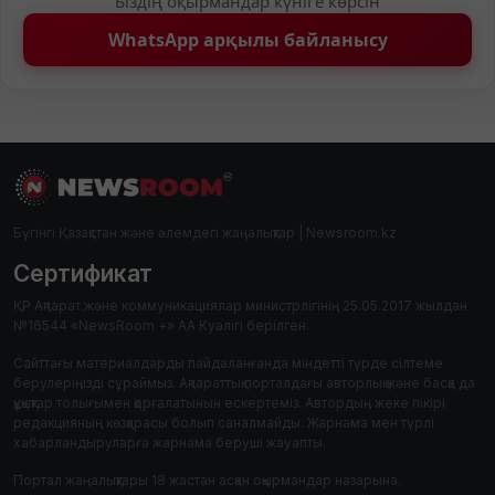
Біздің оқырмандар күніге көрсін
WhatsApp арқылы байланысу
Бүгінгі Қазақстан және әлемдегі жаңалықтар | Newsroom.kz
Сертификат
ҚР Ақпарат және коммуникациялар министрлігінің 25.05.2017 жылдан
№16544 «NewsRoom +» АА Куәлігі берілген.
Сайттағы материалдарды пайдаланғанда міндетті түрде сілтеме
берулеріңізді сұраймыз. Ақпараттық порталдағы авторлық және басқа да
құқықтар толығымен қорғалатынын ескертеміз. Автордың жеке пікірі
редакцияның көзқарасы болып саналмайды. Жарнама мен түрлі
хабарландыруларға жарнама беруші жауапты.
Портал жаңалықтары 18 жастан асқан оқырмандар назарына.